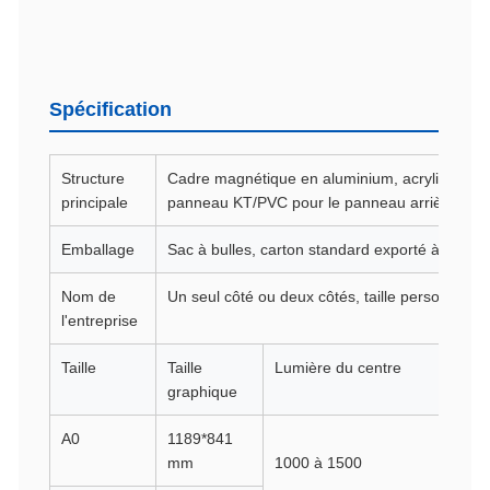
Spécification
Structure
Cadre magnétique en aluminium, acrylique pou
principale
panneau KT/PVC pour le panneau arrière.
Emballage
Sac à bulles, carton standard exporté à 5 cou
Nom de
Un seul côté ou deux côtés, taille personnalisé
l'entreprise
Taille
Taille
Lumière du centre
graphique
A0
1189*841
1
mm
1000 à 1500
p