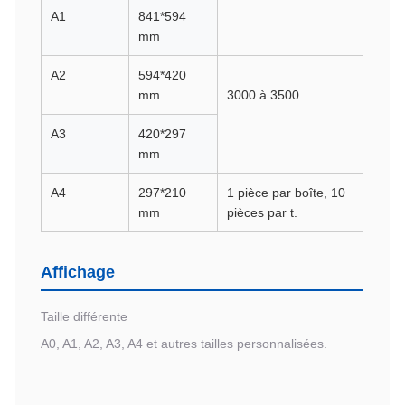
A1
841*594
1
mm
p
A2
594*420
1
mm
3000 à 3500
p
A3
420*297
1
mm
p
A4
297*210
1 pièce par boîte, 10
mm
pièces par t.
Affichage
Taille différente
A0, A1, A2, A3, A4 et autres tailles personnalisées.