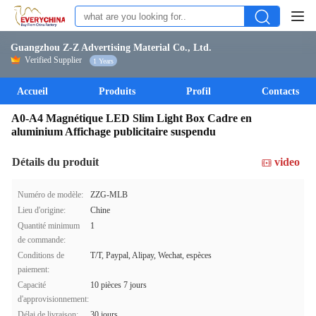
Guangzhou Z-Z Advertising Material Co., Ltd.
Verified Supplier
1 Years
Accueil
Produits
Profil
Contacts
A0-A4 Magnétique LED Slim Light Box Cadre en
aluminium Affichage publicitaire suspendu
Détails du produit
video
Numéro de modèle:
ZZG-MLB
Lieu d'origine:
Chine
Quantité minimum
1
de commande:
Conditions de
T/T, Paypal, Alipay, Wechat, espèces
paiement:
Capacité
10 pièces 7 jours
d'approvisionnement:
Délai de livraison:
30 jours