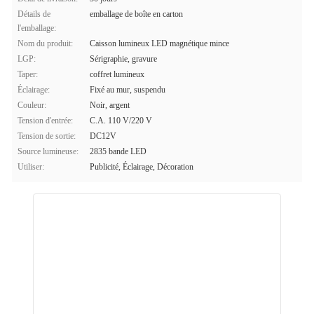
Détails de
emballage de boîte en carton
l'emballage:
Nom du produit:
Caisson lumineux LED magnétique mince
LGP:
Sérigraphie, gravure
Taper:
coffret lumineux
Éclairage:
Fixé au mur, suspendu
Couleur:
Noir, argent
Tension d'entrée:
C.A. 110 V/220 V
Tension de sortie:
DC12V
Source lumineuse:
2835 bande LED
Utiliser:
Publicité, Éclairage, Décoration