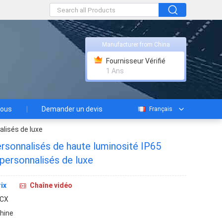
Manufacturer from China
Fournisseur Vérifié
1 Ans
nous
Demander un devis
Français
alisés de luxe
ersonnalisés de haute luminosité IP65
personnalisés de luxe
ix
Chaîne vidéo
-CX
hine