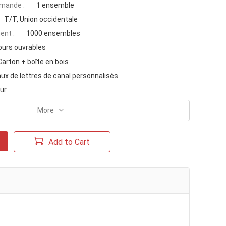
mande :
1 ensemble
T/T, Union occidentale
ent :
1000 ensembles
ours ouvrables
Carton + boîte en bois
x de lettres de canal personnalisés
eur
More
Add to Cart