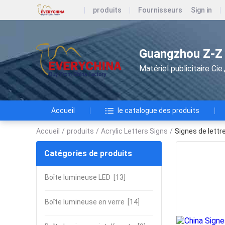
produits
Fournisseurs
Sign in
Guangzhou Z-Z A
Matériel publicitaire Ci
Accueil
le catalogue des produits
Accueil
/
produits
/
Acrylic Letters Signs
/
Signes de lettr
Catégories de produits
Boîte lumineuse LED
[13]
Boîte lumineuse en verre
[14]