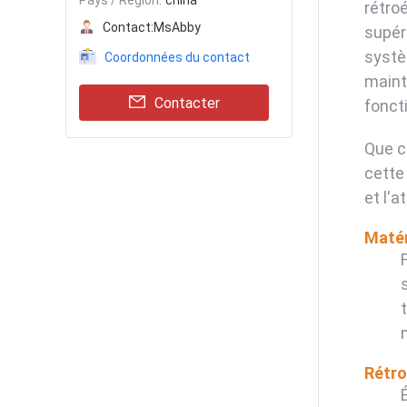
Pays / Région:
china
rétroé
Contact:
MsAbby
supér
systè
Coordonnées du contact
maint
Contacter
fonct
Que c
cette
et l'at
Matér
Rétro