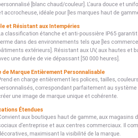
personnalisé [blanc chaud/couleur]. L'aura douce et un
et accrocheuse, idéale pour [les marques haut de gamme
le et Résistant aux Intempéries
La classification étanche et anti-poussière IP65 garanti
terme dans des environnements tels que [les commerces 
bâtiments extérieurs]. Résistant aux UV, aux hautes et b
avec une durée de vie dépassant [50 000 heures].
 de Marque Entièrement Personnalisable
Prend en charge entièrement les polices, tailles, coule
personnalisés, correspondant parfaitement au système d'i
créer une image de marque unique et cohérente.
cations Étendues
Convient aux boutiques haut de gamme, aux magasins de 
sociaux d'entreprise et aux centres commerciaux. Il comb
décoratives, maximisant la visibilité de la marque.