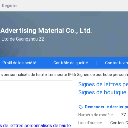
Register
dvertising Material Co., Ltd.
e., Ltd de Guangzhou ZZ.
Profil de la société
Contrôle de qualité
Contactez 
es personnalisés de haute luminosité IP65 Signes de boutique personn
Signes de lettres p
Signes de boutique 
Demander le dernier pr
Numéro de modèle :
ZZ
Lieu d'origine :
Canton, C