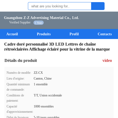
Guangzhou Z-Z Advertising Material Co., Ltd.
Verified Supplier
1 Years
Accueil
Produits
Profil
Contacts
Cadre doré personnalisé 3D LED Lettres de chaîne
rétroéclairées Affichage éclairé pour la vitrine de la marque
Détails du produit
video
Numéro de modèle:
ZZ-CX
Lieu d'origine:
Canton, Chine
Quantité minimum
1 ensemble
de commande:
Conditions de
T/T, Union occidentale
paiement:
Capacité
1000 ensembles
d'approvisionnement:
Délai de livraison:
5-10 jours ouvrables