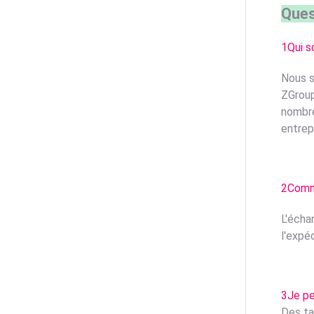
Ques
1Qui 
Nous s
ZGroup
nombre
entrep
2Comme
L'écha
l'expéd
3Je peu
Des ta