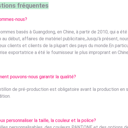
tions fréquentes
sommes-nous?
ommes basés à Guangdong, en Chine, à partir de 2010, qui a été p
 au début, affaires de matériel publicitaire,Jusqu'à présent, no
ux clients et clients de la plupart des pays du monde.En particuli
rise exportatrice a été le fournisseur le plus improprant en Chin
nt pouvons-nous garantir la qualité?
ntillon de pré-production est obligatoire avant la production en sé
ition.
x personnaliser la taille, la couleur et la police?
illes personnalisables, des couleurs PANTONE et des options d