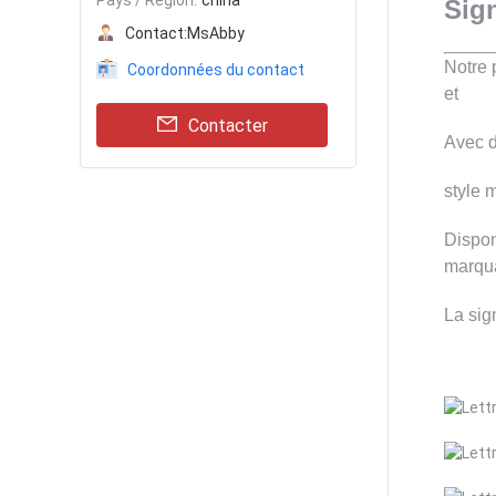
Pays / Région:
china
Sign
Contact:
MsAbby
Notre 
Coordonnées du contact
et
Contacter
Avec d
style 
Dispon
marqu
La sig