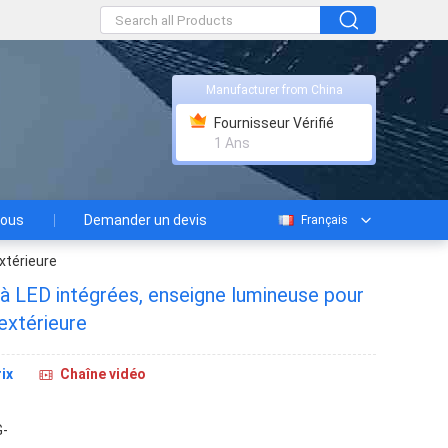
Manufacturer from China
Fournisseur Vérifié
1 Ans
nous
Demander un devis
Français
xtérieure
à LED intégrées, enseigne lumineuse pour
/extérieure
ix
Chaîne vidéo
-