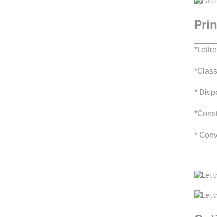
Prin
*Lettr
*Class
* Disp
*Const
* Convi