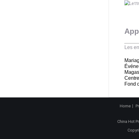
App
Les en
Mariag
Événem
Magasi
Centr
Fond d
Home
P
China Hot P
Copyri