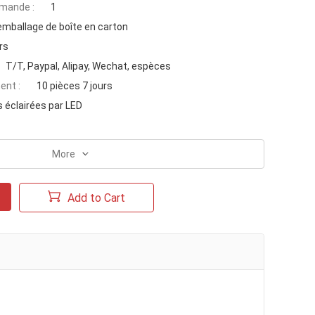
mande :
1
emballage de boîte en carton
rs
T/T, Paypal, Alipay, Wechat, espèces
ent :
10 pièces 7 jours
s éclairées par LED
More
Add to Cart