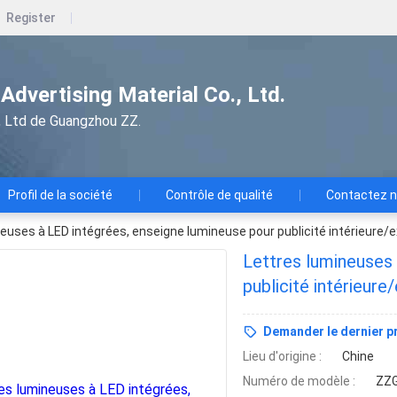
Register
dvertising Material Co., Ltd.
e., Ltd de Guangzhou ZZ.
Profil de la société
Contrôle de qualité
Contactez 
euses à LED intégrées, enseigne lumineuse pour publicité intérieure/e
Lettres lumineuses 
publicité intérieure
Demander le dernier pr
Lieu d'origine :
Chine
Numéro de modèle :
ZZG