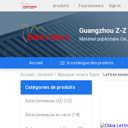
produits
Fournisseurs
Sign in
Guangzhou Z-Z A
Matériel publicitaire Ci
Accueil
le catalogue des produits
Accueil
/
produits
/
Marquee Letters Signs
/
Lettres lumin
Catégories de produits
Boîte lumineuse LED
[13]
Boîte lumineuse en verre
[14]