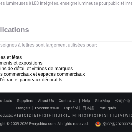
lications
seignes à lettres sont largement utilisées pour:
es et fêtes
ents et expositions
ns de détail et vitrines de marques
es commerciaux et espaces commerciaux
'écran et panneaux décoratifs
roducts
Suppliers
About Us
Contact Us
Help
Site Map
公司介绍
Français
Русский язык
Español
日本語
Português
roducts:
A
|
B
|
C
|
D
|
E
|
F
|
G
|
H
|
I
|
J
|
K
|
L
|
M
|
N
|
O
|
P
|
Q
|
R
|
S
|
T
|
U
|
V
|
W
|
ght © 2009-2026 Everychina.com. All rights reserved.
京ICP备20200373