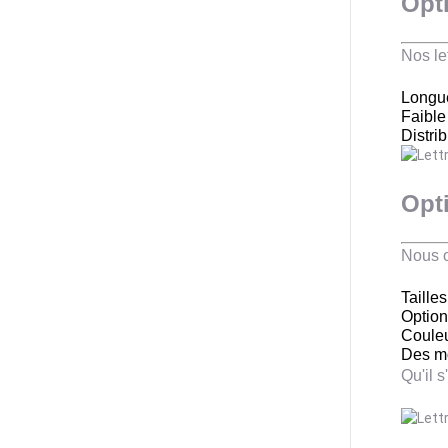
Opti
Nos le
Longue
Faible
Distri
Opt
Nous o
Taille
Option
Couleu
Des mo
Qu'il 