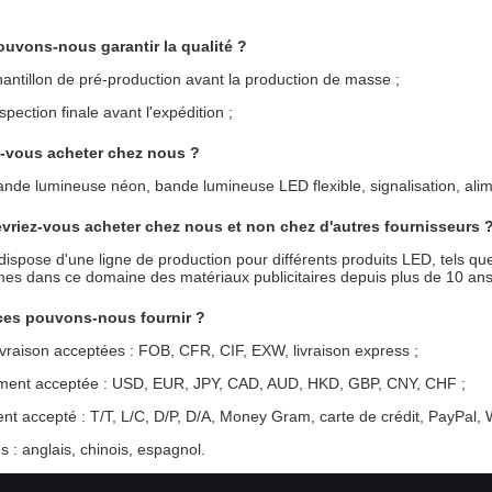
uvons-nous garantir la qualité ?
antillon de pré-production avant la production de masse ;
pection finale avant l'expédition ;
-vous acheter chez nous ?
nde lumineuse néon, bande lumineuse LED flexible, signalisation, ali
evriez-vous acheter chez nous et non chez d'autres fournisseurs 
ispose d'une ligne de production pour différents produits LED, tels q
s dans ce domaine des matériaux publicitaires depuis plus de 10 ans, 
ices pouvons-nous fournir ?
ivraison acceptées : FOB, CFR, CIF, EXW, livraison express ;
ment acceptée : USD, EUR, JPY, CAD, AUD, HKD, GBP, CNY, CHF ;
t accepté : T/T, L/C, D/P, D/A, Money Gram, carte de crédit, PayPal,
 : anglais, chinois, espagnol.