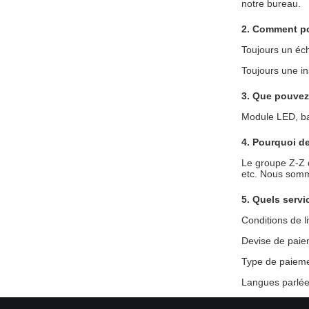
notre bureau.
2. Comment po
Toujours un éch
Toujours une ins
3. Que pouvez
Module LED, ba
4. Pourquoi d
Le groupe Z-Z d
etc. Nous somme
5. Quels serv
Conditions de l
Devise de paie
Type de paiemen
Langues parlées