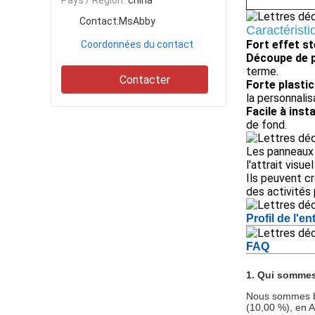
Pays / Région:
china
Contact:
MsAbby
Caractéristi
Fort effet s
Coordonnées du contact
Découpe de p
terme.
Contacter
Forte plastici
la personnali
Facile à insta
de fond.
Les panneaux 
l'attrait visue
Ils peuvent c
des activités
Profil de l'en
FAQ
1. Qui somme
Nous sommes ba
(10,00 %), en A