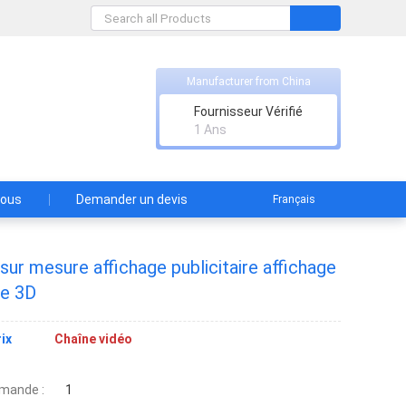
Manufacturer from China
.
Fournisseur Vérifié
1 Ans
nous
Demander un devis
Français
ur mesure affichage publicitaire affichage
se 3D
ix
Chaîne vidéo
mande :
1