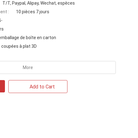
T/T, Paypal, Alipay, Wechat, espèces
ent :
10 pièces 7 jours
-
rs
emballage de boîte en carton
 coupées à plat 3D
More
Add to Cart