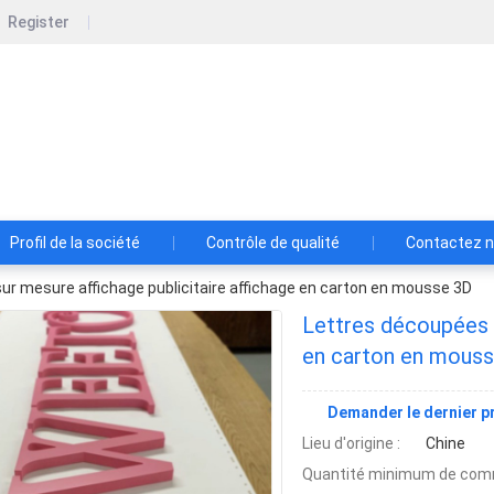
Register
ngzhou Z-Z Advertising Material Co., Ltd
iel publicitaire Cie., Ltd de Guangzhou ZZ.
Profil de la société
Contrôle de qualité
Contactez 
ur mesure affichage publicitaire affichage en carton en mousse 3D
Lettres découpées s
en carton en mous
Demander le dernier pr
Lieu d'origine :
Chine
Quantité minimum de com