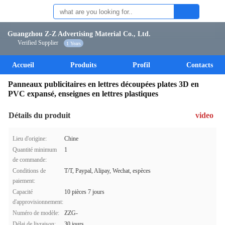
Guangzhou Z-Z Advertising Material Co., Ltd.
Verified Supplier
1 Years
Accueil
Produits
Profil
Contacts
Panneaux publicitaires en lettres découpées plates 3D en
PVC expansé, enseignes en lettres plastiques
Détails du produit
video
Lieu d'origine:
Chine
Quantité minimum
1
de commande:
Conditions de
T/T, Paypal, Alipay, Wechat, espèces
paiement:
Capacité
10 pièces 7 jours
d'approvisionnement:
Numéro de modèle:
ZZG-
Délai de livraison:
30 jours