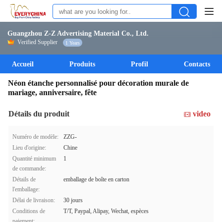
Guangzhou Z-Z Advertising Material Co., Ltd.
Verified Supplier
1 Years
Accueil
Produits
Profil
Contacts
Néon étanche personnalisé pour décoration murale de
mariage, anniversaire, fête
Détails du produit
video
Numéro de modèle:
ZZG-
Lieu d'origine:
Chine
Quantité minimum
1
de commande:
Détails de
emballage de boîte en carton
l'emballage:
Délai de livraison:
30 jours
Conditions de
T/T, Paypal, Alipay, Wechat, espèces
paiement: