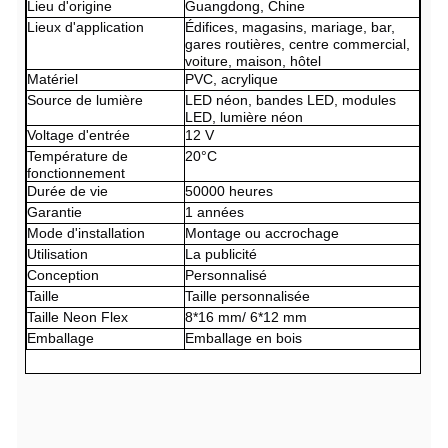
Lieu d'origine
Guangdong, Chine
Lieux d'application
Édifices, magasins, mariage, bar,
gares routières, centre commercial,
voiture, maison, hôtel
Matériel
PVC, acrylique
Source de lumière
LED néon, bandes LED, modules
LED, lumière néon
Voltage d'entrée
12 V
Température de
20°C
fonctionnement
Durée de vie
50000 heures
Garantie
1 années
Mode d'installation
Montage ou accrochage
Utilisation
La publicité
Conception
Personnalisé
Taille
Taille personnalisée
Taille Neon Flex
8*16 mm/ 6*12 mm
Emballage
Emballage en bois