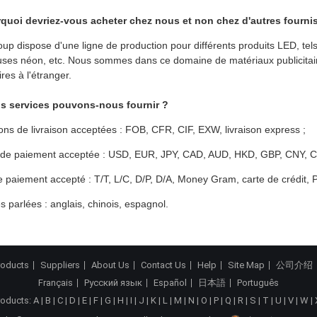
rquoi devriez-vous acheter chez nous et non chez d'autres fourni
up dispose d'une ligne de production pour différents produits LED, tel
ses néon, etc. Nous sommes dans ce domaine de matériaux publicitai
ires à l'étranger.
ls services pouvons-nous fournir ?
ons de livraison acceptées : FOB, CFR, CIF, EXW, livraison express ;
 de paiement acceptée : USD, EUR, JPY, CAD, AUD, HKD, GBP, CNY, C
 paiement accepté : T/T, L/C, D/P, D/A, Money Gram, carte de crédit, 
 parlées : anglais, chinois, espagnol.
roducts
Suppliers
About Us
Contact Us
Help
Site Map
公司介绍
Français
Русский язык
Español
日本語
Português
roducts:
A
|
B
|
C
|
D
|
E
|
F
|
G
|
H
|
I
|
J
|
K
|
L
|
M
|
N
|
O
|
P
|
Q
|
R
|
S
|
T
|
U
|
V
|
W
|