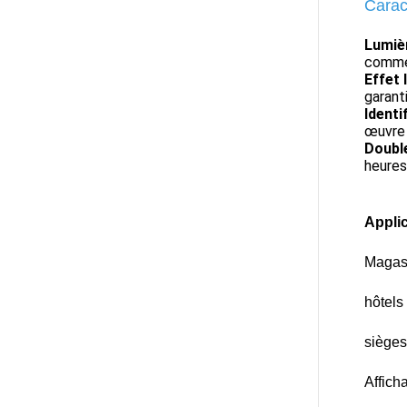
Caract
Lumièr
comme 
Effet 
garant
Identi
œuvre 
Double
heures
Applic
Magasi
hôtels 
sièges
Affich