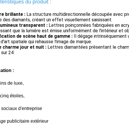
éristiques du produit :
e brillante :
La structure multidirectionnelle découpée avec pré
des diamants, créant un effet visuellement saisissant.
lumineux transparent :
Lettres poinçonnées fabriquées en acry
issant que la lumière est émise uniformément de l'intérieur et ob
fication de scène haut de gamme :
Il dégage intrinsèquement u
d'art spatiale qui rehausse l'image de marque.
 charme jour et nuit :
Lettres diamantées présentant le charm
 sur 24.
ation :
ns de luxe,
cinq étoiles,
 sociaux d'entreprise
age publicitaire extérieur