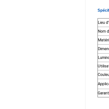
Spécif
Lieu d'
Nom d
Matér
Dimen
Lumin
Utilisa
Couleu
Applic
Garant