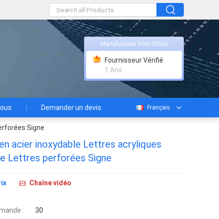
Manufacturer from China
Fournisseur Vérifié
1 Ans
nous
Demander un devis
Français
perforées Signe
en acier inoxydable Lettres acryliques
ire Lettres perforées Signe
ix
Chaîne vidéo
mande :
30