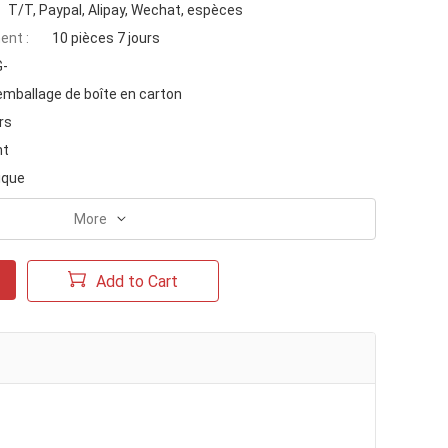
T/T, Paypal, Alipay, Wechat, espèces
ent :
10 pièces 7 jours
-
emballage de boîte en carton
rs
nt
ique
More
Add to Cart