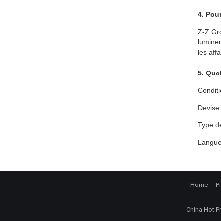
4. Pou
Z-Z Gro
lumineu
les affa
5. Que
Conditi
Devise
Type de
Langues
Home
P
China Hot P