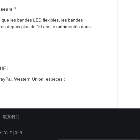
sseurs ?
s que les bandes LED flexibles, les bandes
res depuis plus de 10 ans, expérimentés dans
HF ;
PayPal, Western Union, espèces ;
联系我们
X
|
Y
|
Z
|
0~9