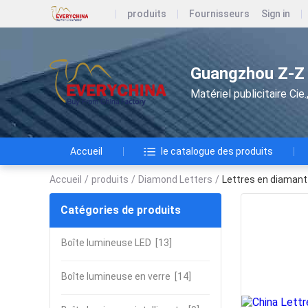
produits
Fournisseurs
Sign in
Guangzhou Z-Z A
Matériel publicitaire Ci
Accueil
le catalogue des produits
Accueil
/
produits
/
Diamond Letters
/
Lettres en diamant 
Catégories de produits
Boîte lumineuse LED
[13]
Boîte lumineuse en verre
[14]