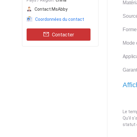
Pays / Région:
china
Matéri
Contact:
MsAbby
Sourc
Coordonnées du contact
Forme 
Contacter
Mode c
Applic
Garant
Affi
Le tem
Qu'il s
statut 