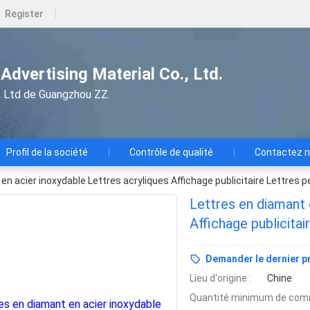
Register
dvertising Material Co., Ltd.
e., Ltd de Guangzhou ZZ.
Profil de la société
Contrôle de qualité
Contactez 
en acier inoxydable Lettres acryliques Affichage publicitaire Lettres 
Lettres en diamant 
Affichage publicita
Demander le dernier pr
Lieu d'origine :
Chine
Quantité minimum de com