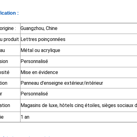
ication :
origine :
Guangzhou, Chine
u produit
Lettres poinçonnées
iau
Métal ou acrylique
sion
Personnalisé
osité
Mise en évidence
tion
Panneau d'enseigne extérieur/intérieur
r
Personnalisé
ation
Magasins de luxe, hôtels cinq étoiles, sièges sociaux d
ie
1 an