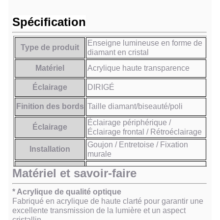
Spécification
Enseigne lumineuse en forme de
Type de produit
diamant en cristal
Matériel
Acrylique haute transparence
Éclairage
DIRIGÉ
Finition des bords
Taille diamant/biseauté/poli
Éclairage périphérique /
Éclairage
Éclairage frontal / Rétroéclairage
Goujon / Entretoise / Fixation
Installation
murale
Matériel et savoir-faire
Application
Intérieur et extérieur
* Acrylique de qualité optique
Fabriqué en acrylique de haute clarté pour garantir une
excellente transmission de la lumière et un aspect
cristallin.