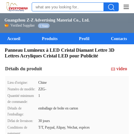
Guangzhou Z-Z Advertising Material Co., Ltd.
Verified Supplier
1 Years
Accueil
Produits
Profil
Contacts
Panneau Lumineux à LED Cristal Diamant Lettre 3D
Lettres Acryliques Cristal LED pour Publicité
Détails du produit
video
Lieu d'origine:
Chine
Numéro de modèle:
ZZG-
Quantité minimum
1
de commande:
Détails de
emballage de boîte en carton
l'emballage:
Délai de livraison:
30 jours
Conditions de
T/T, Paypal, Alipay, Wechat, espèces
paiement: