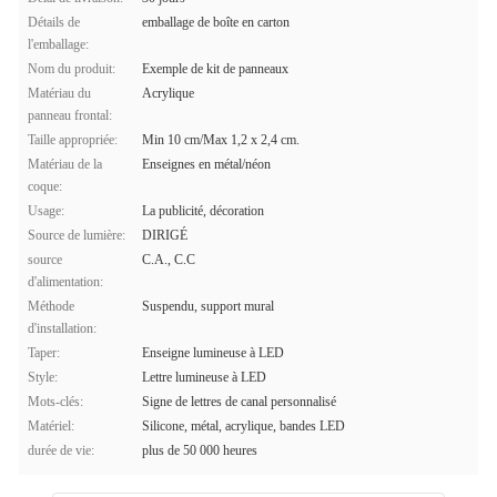
Détails de
emballage de boîte en carton
l'emballage:
Nom du produit:
Exemple de kit de panneaux
Matériau du
Acrylique
panneau frontal:
Taille appropriée:
Min 10 cm/Max 1,2 x 2,4 cm.
Matériau de la
Enseignes en métal/néon
coque:
Usage:
La publicité, décoration
Source de lumière:
DIRIGÉ
source
C.A., C.C
d'alimentation:
Méthode
Suspendu, support mural
d'installation:
Taper:
Enseigne lumineuse à LED
Style:
Lettre lumineuse à LED
Mots-clés:
Signe de lettres de canal personnalisé
Matériel:
Silicone, métal, acrylique, bandes LED
durée de vie:
plus de 50 000 heures