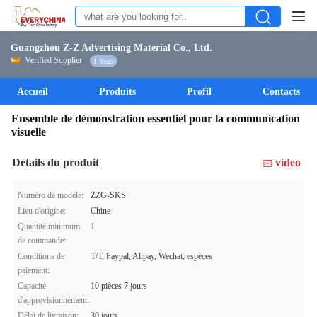
Guangzhou Z-Z Advertising Material Co., Ltd.
Verified Supplier
1 Years
Accueil
Produits
Profil
Contacts
Ensemble de démonstration essentiel pour la communication
visuelle
Détails du produit
video
Numéro de modèle:
ZZG-SKS
Lieu d'origine:
Chine
Quantité minimum
1
de commande:
Conditions de
T/T, Paypal, Alipay, Wechat, espèces
paiement:
Capacité
10 pièces 7 jours
d'approvisionnement:
Délai de livraison:
30 jours