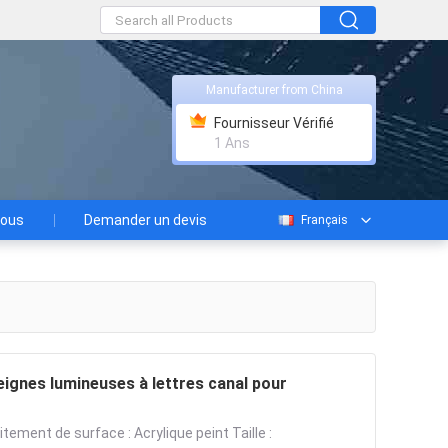
Manufacturer from China
Fournisseur Vérifié
1 Ans
nous
Demander un devis
Français
seignes lumineuses à lettres canal pour
tement de surface : Acrylique peint Taille :