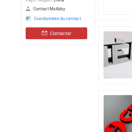
Pays / Région:
china
Contact:
MsAbby
Coordonnées du contact
Contacter