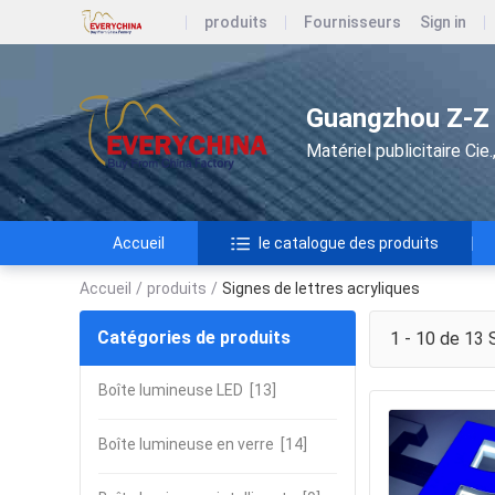
produits
Fournisseurs
Sign in
Guangzhou Z-Z A
Matériel publicitaire Ci
Accueil
le catalogue des produits
Accueil
/
produits
/
Signes de lettres acryliques
Catégories de produits
1 - 10 de 13
S
Boîte lumineuse LED
[13]
Boîte lumineuse en verre
[14]