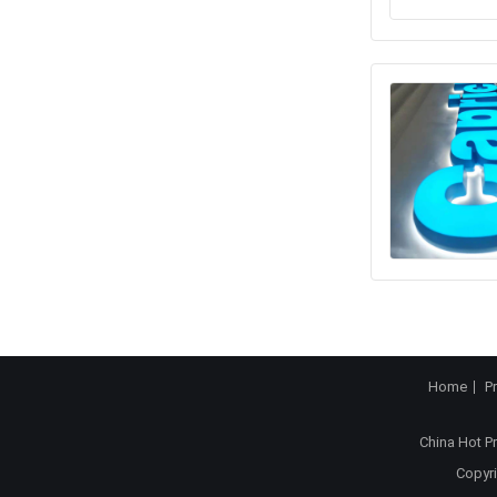
Home
P
China Hot P
Copyri