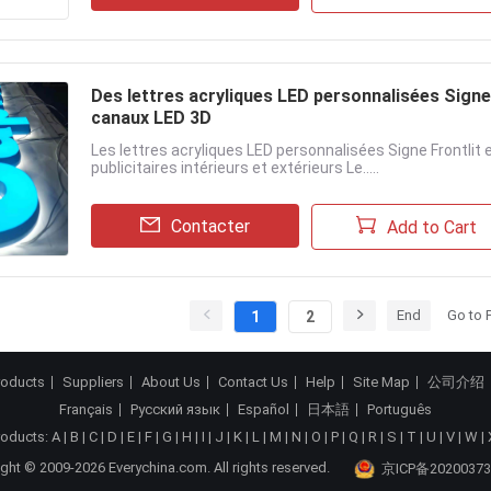
Des lettres acryliques LED personnalisées Signes
canaux LED 3D
Les lettres acryliques LED personnalisées Signe Frontlit
publicitaires intérieurs et extérieurs Le.....
Contacter
Add to Cart
End
Go to 
1
2
roducts
Suppliers
About Us
Contact Us
Help
Site Map
公司介绍
Français
Русский язык
Español
日本語
Português
roducts:
A
|
B
|
C
|
D
|
E
|
F
|
G
|
H
|
I
|
J
|
K
|
L
|
M
|
N
|
O
|
P
|
Q
|
R
|
S
|
T
|
U
|
V
|
W
|
ght © 2009-2026 Everychina.com. All rights reserved.
京ICP备20200373