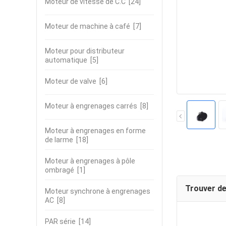
Moteur de vitesse de C.C
[24]
Moteur de machine à café
[7]
Moteur pour distributeur
automatique
[5]
Moteur de valve
[6]
Moteur à engrenages carrés
[8]
Moteur à engrenages en forme
de larme
[18]
Moteur à engrenages à pôle
ombragé
[1]
Trouver de
Moteur synchrone à engrenages
AC
[8]
PAR série
[14]