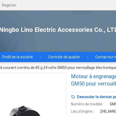
Register
Ningbo Lino Electric Accessories Co., LT
Profil de la société
Contrôle de qualité
Contactez 
 courant continu de 85 g 24 volts GM50 pour verrouillage électroniq
Moteur à engrenages
GM50 pour verrouil
Demander le dernier pr
Numéro de modèle :
GM
Lieu d'origine :
ZHEJIAN