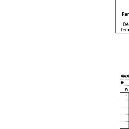
Re
Dét
l'em