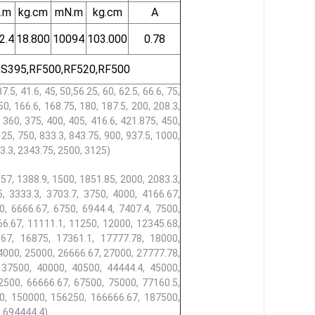
.m
kg.cm
mN.m
kg.cm
A
2.4
18.800
10094
103.000
0.78
RS395,RF500,RF520,RF500
37.5, 41.6, 45, 50,56.25, 60, 62.5, 66.6, 75,
50, 166.6, 168.75,
180, 187.5, 200, 208.3,
, 360, 375, 400, 405, 416.6, 421.875, 450,
125, 750, 833.3, 843.75, 900, 937.5, 1000,
3.3, 2343.75, 2500, 3125)
.57, 1388.9, 1500, 1851.85, 2000, 2083.3,
, 3333.3, 3703.7, 3750, 4000, 4166.67,
0, 6666.67, 6750, 6944.4, 7407.4, 7500,
66.67, 11111.1, 11250, 12000, 12345.68,
67, 16875, 17361.1, 17777.78, 18000,
4000, 25000, 26666.67, 27000, 27777.78,
 37500, 40000, 40500, 44444.4, 45000,
2500, 66666.67, 67500, 75000, 77160.5,
0, 150000, 156250, 166666.67, 187500,
, 694444.4)