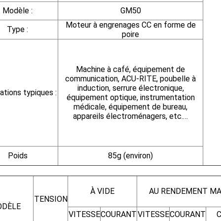
Modèle :
GM50
Moteur à engrenages CC en forme de
Type :
poire
Machine à café, équipement de
communication, ACU-RITE, poubelle à
induction, serrure électronique,
ations typiques :
équipement optique, instrumentation
médicale, équipement de bureau,
appareils électroménagers, etc.…
Poids
85g (environ)
À VIDE
AU RENDEMENT MA
TENSION
DÈLE
VITESSE
COURANT
VITESSE
COURANT