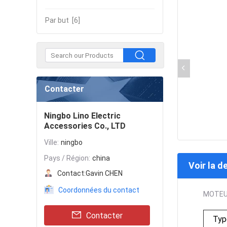
Par but
[6]
Contacter
Ningbo Lino Electric
Accessories Co., LTD
Ville:
ningbo
Pays / Région:
china
Voir la d
Contact:
Gavin CHEN
Coordonnées du contact
MOTEU
Contacter
Typ