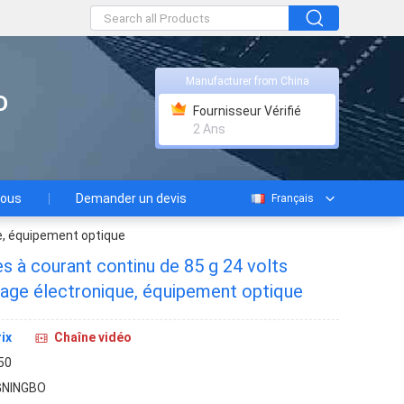
Manufacturer from China
D
Fournisseur Vérifié
2 Ans
nous
Demander un devis
Français
ue, équipement optique
 à courant continu de 85 g 24 volts
lage électronique, équipement optique
ix
Chaîne vidéo
50
GNINGBO