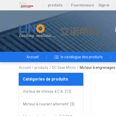
produits
Fournisseurs
Sign in
Accueil
le catalogue des produits
Accueil
/
produits
/
DC Gear Motor
/
Moteur à engrenages à
Catégories de produits
moteur de vitesse à C.A.
[12]
Moteur à courant alternatif
[3]