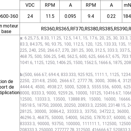
VDC
RPM
A
RPM
A
mN
600-360
24
11.5
0.095
9.4
0.22
184
n moteur
RS360,RS365,RF370,RS380,RS385,RS390,
 base
a:
6.25,7.5, 8.33, 11.25, 12.5, 14.1, 15, 17.6, 20, 25, 30, 33.3, 
83.3, 84.375, 90, 93.75, 100, 112.5, 120, 125, 133.33, 135, 1
225, 240, 250, 266.67, 270, 281.25, 300, 312.5, 333.3, 337.5
468.75, 500, 506.25, 540, 562.5, 600, 625, 666.67, 675, 703.
1041.6, 1125, 1250, 1406.25, 1500, 1562.5, 1666.6, 1875, 208
b:
(500, 666.67, 694.4, 833.333, 925.925, 1111.1, 1125, 1234
2250, 2314.8, 2500, 2666.67, 2777.78, 3000, 3086.4, 3125
ion de
port de
4444.4, 4500, 4938.27, 5000, 5208.3, 5555.556, 6000, 625
iplication
8000, 8333.3, 9000, 9259.26, 10000, 10125, 10416.67, 106
12500, 13333.3, 13500, 13888.89, 15000, 16000, 16666.
18518.5, 18750, 20000, 20250, 20833.3, 22500, 23148.15, 2
28125, 30000, 30864.2, 33333.3, 33750, 34722.2, 36000,
46296.3, 46875, 50000, 54000, 56250, 57870.37, 60000, 6
83333.3, 90000, 93750, 100000, 111111.1, 112500, 12500
208333.3, 250000, 277777.78, 312500, 416666.67, 520833.3