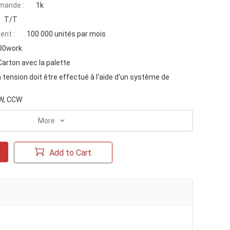
mande :
1k
T/T
ent :
100 000 unités par mois
 30work
Carton avec la palette
a tension doit être effectué à l'aide d'un système de
W, CCW
More
Add to Cart