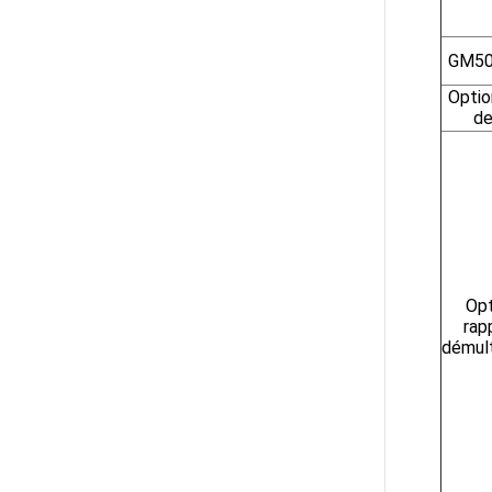
GM50
Optio
de
Opt
rap
démult