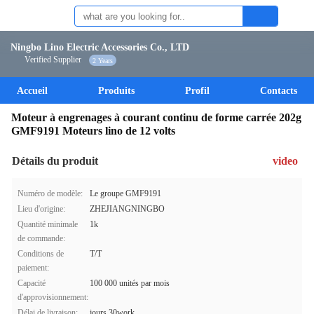
Ningbo Lino Electric Accessories Co., LTD
Verified Supplier
2 Years
Accueil
Produits
Profil
Contacts
Moteur à engrenages à courant continu de forme carrée 202g
GMF9191 Moteurs lino de 12 volts
Détails du produit
video
Numéro de modèle:
Le groupe GMF9191
Lieu d'origine:
ZHEJIANGNINGBO
Quantité minimale
1k
de commande:
Conditions de
T/T
paiement:
Capacité
100 000 unités par mois
d'approvisionnement:
Délai de livraison:
jours 30work