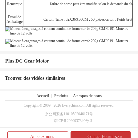
Remarque
l'arbre de sortie peut être modifié selon la demande du client.
Détail de
Carton, Taille : 52X36X36CM ; 50 pièces/carton ; Poids brut : 1
l'emballage
Plus DC Gear Motor
Trouver des vidéos similaires
Accueil
Produits
A propos de nous
Copyright © 2009 - 2026 Everychina.com.All rights reserved.
京公网安备11010502046171号
京ICP备2020037340号-5
Appelez-nous
Contact Fournisseur