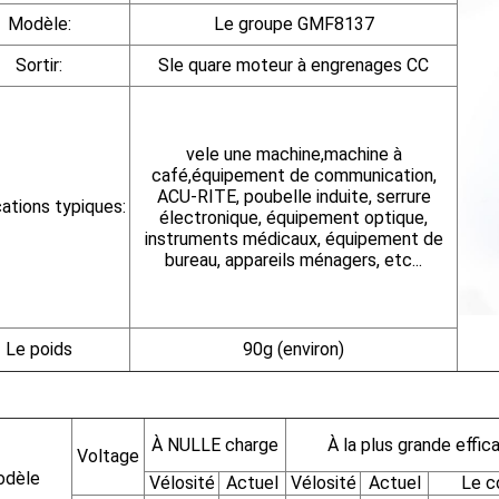
Modèle:
Le groupe GMF8137
Sortir:
S
le quare
moteur à engrenages CC
ve
le
une machine,
machine à
café,
équipement de communication,
ACU-RITE, poubelle induite, serrure
ations typiques:
électronique, équipement optique,
instruments médicaux, équipement de
bureau, appareils ménagers, etc...
Le poids
90
g (environ)
À NULLE charge
À la plus grande effic
Voltage
dèle
Vélosité
Actuel
Vélosité
Actuel
Le c