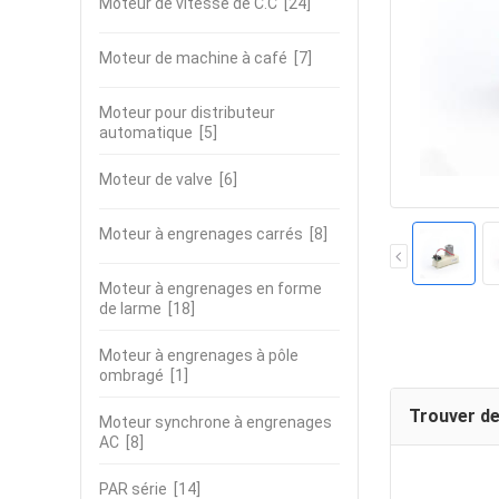
Moteur de vitesse de C.C
[24]
Moteur de machine à café
[7]
Moteur pour distributeur
automatique
[5]
Moteur de valve
[6]
Moteur à engrenages carrés
[8]
Moteur à engrenages en forme
de larme
[18]
Moteur à engrenages à pôle
ombragé
[1]
Trouver de
Moteur synchrone à engrenages
AC
[8]
PAR série
[14]