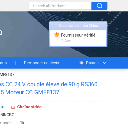
Manufacturer from China
D
Fournisseur Vérifié
2 Ans
nous
Demander un devis
Français
 GMF8137
s CC 24 V couple élevé de 90 g RS360
85 Moteur CC GMF8137
ix
Chaîne vidéo
GNINGBO
mande :
1k