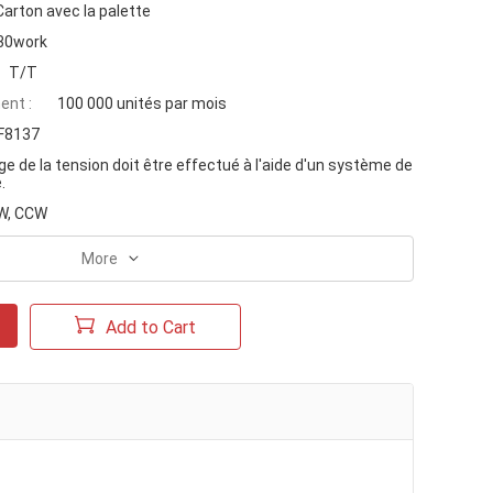
Carton avec la palette
 30work
T/T
ent :
100 000 unités par mois
F8137
ge de la tension doit être effectué à l'aide d'un système de
.
W, CCW
More
Add to Cart