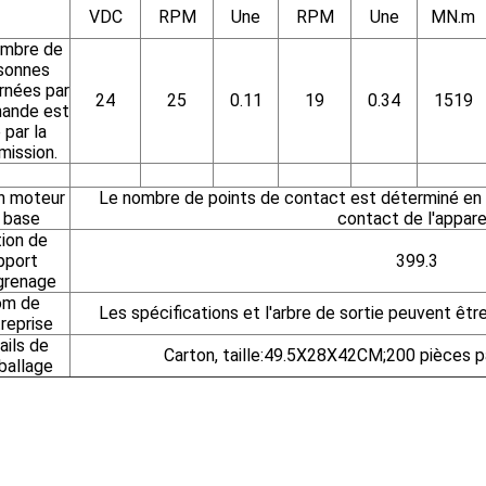
VDC
RPM
Une
RPM
Une
MN.m
ombre de
sonnes
rnées par
24
25
0.11
19
0.34
1519
mande est
 par la
ission.
n moteur
Le nombre de points de contact est déterminé en 
 base
contact de l'apparei
ion de
pport
399.3
grenage
m de
Les spécifications et l'arbre de sortie peuvent êtr
treprise
ails de
Carton, taille:49.5X28X42CM;200 pièces pa
ballage