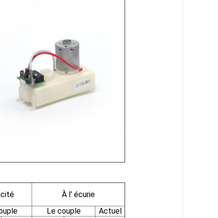
acité
À l' écurie
ouple
Le couple
Actuel