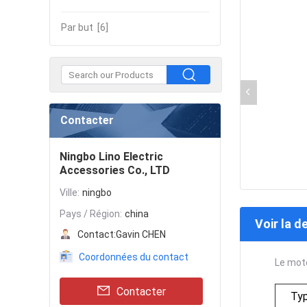
Par but
[6]
Contacter
Ningbo Lino Electric
Accessories Co., LTD
Ville:
ningbo
Pays / Région:
china
Voir la d
Contact:
Gavin CHEN
Coordonnées du contact
Le mot
Contacter
Typ