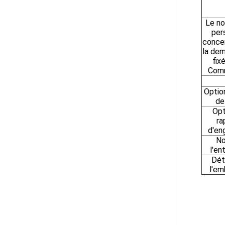
Le n
per
conce
la de
fixé
Comm
Optio
de
Opt
ra
d'en
No
l'en
Dét
l'em