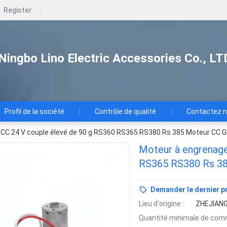
Register
Ningbo Lino Electric Accessories Co., LT
Profil de la société
Contrôle de qualité
Contactez 
 CC 24 V couple élevé de 90 g RS360 RS365 RS380 Rs 385 Moteur CC
Moteur à engrenage
RS365 RS380 Rs 3
Demander le dernier pr
Lieu d'origine :
ZHEJIAN
Quantité minimale de com