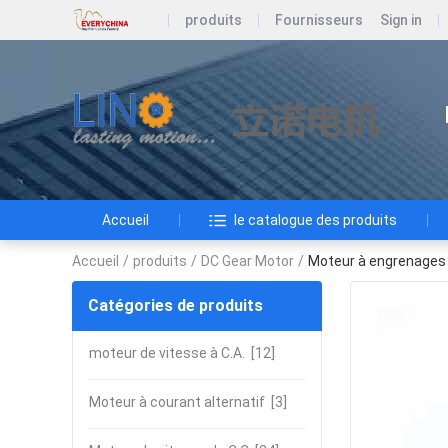
produits
Fournisseurs
Sign in
Accueil
le catalogue des produits
Accueil
/
produits
/
DC Gear Motor
/
Moteur à engrenages
Catégories de produits
moteur de vitesse à C.A.
[12]
Moteur à courant alternatif
[3]