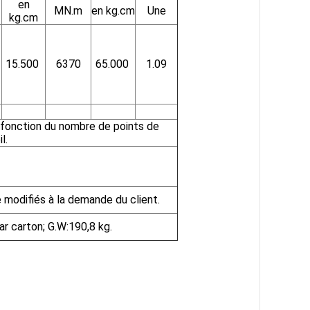
en
MN.m
en kg.cm
Une
kg.cm
15.500
6370
65.000
1.09
fonction du nombre de points de
l.
e modifiés à la demande du client.
r carton; G.W:190,8 kg.