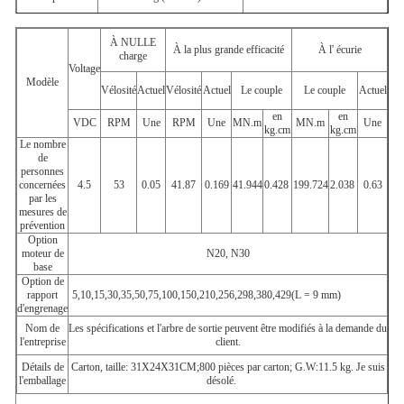
À NULLE
À la plus grande efficacité
À l' écurie
charge
Voltage
Modèle
Vélosité
Actuel
Vélosité
Actuel
Le couple
Le couple
Actuel
en
en
VDC
RPM
Une
RPM
Une
MN.m
MN.m
Une
kg.cm
kg.cm
Le nombre
de
personnes
concernées
4.5
53
0.05
41.87
0.169
41.944
0.428
199.724
2.038
0.63
par les
mesures de
prévention
Option
moteur de
N20, N30
base
Option de
rapport
5
,
10
,
15
,
30
,
35
,
50
,
75
,
100
,
150
,
210
,
256
,
298
,
380
,
429
(
L = 9 mm)
d'engrenage
Nom de
Les spécifications et l'arbre de sortie peuvent être modifiés à la demande du
l'entreprise
client.
Détails de
Carton, taille: 31X24X31CM;800 pièces par carton; G.W:11.5 kg. Je suis
l'emballage
désolé.