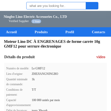
Ningbo Lino Electric Accessories Co., LTD
Verified Supplier
2 Years
Accueil
Produits
Profil
Contacts
Moteur Lino DC À ENGRENAGES de forme carrée 10g
GMF12 pour serrure électronique
Détails du produit
video
Numéro de modèle:
Le GMF12
Lieu d'origine:
ZHEJIANGNINGBO
Quantité minimale
1k
de commande:
Conditions de
T/T
paiement:
Capacité
100 000 unités par mois
d'approvisionnement:
Délai de livraison:
jours 30work