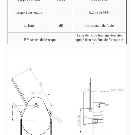
Rapport des engins
6.25 à 694444
Le bruit
dB
Le montant de l'aide
Le système de freinage doit être
Résistance diélectrique
équipé d'un système de freinage de
freinage.
Direction de rotation
CW
;
Le CCW
;
CW/CCW
(
Gratuit
)
La tension et l'arbre de sortie peuvent
Nom de l'entreprise
être modifiés à la demande du client.
Carton, taille: 52X36X36CM; 100
Détails de l'emballage
pièces par carton; poids: 15 kg.