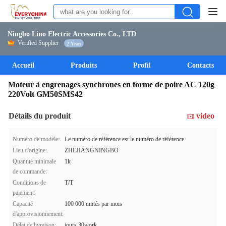
Ningbo Lino Electric Accessories Co., LTD
Verified Supplier
2 Years
Accueil
Produits
Profil
Contacts
Moteur à engrenages synchrones en forme de poire AC 120g
220Volt GM50SMS42
Détails du produit
video
Numéro de modèle:
Le numéro de référence est le numéro de référence.
Lieu d'origine:
ZHEJIANGNINGBO
Quantité minimale
1k
de commande:
Conditions de
T/T
paiement:
Capacité
100 000 unités par mois
d'approvisionnement:
Délai de livraison:
jours 30work