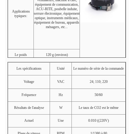
Ventilateurs, machine à café,
équipement de communication,
ACU-RITE, poubelle induite,
Applications
serrure électronique, équipement
typiques:
optique, instruments médicaux,
équipement de bureau, appareils
ménagers, etc...
Le poids
120 g (environ)
Les spécifications
Unité
Le numéro de série de la commande
Voltage
VAC
24; 110; 220
Fréquence
Hz
50/60
Résultats de l'analyse
W
Le taux de CO2 est le même
Actuel
Une
0.010 ((220V)
Plage de vitesse
RPM
1/1380 à 80