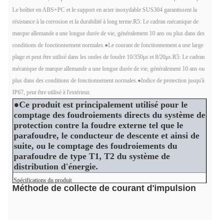
Le boîtier en ABS+PC et le support en acier inoxydable SUS304 garantissent la
résistance à la corrosion et la durabilité à long terme.
R5: Le cadran mécanique de
marque allemande a une longue durée de vie, généralement 10 ans ou plus dans des
conditions de fonctionnement normales.
●Le courant de fonctionnement a une large
plage et peut être utilisé dans les ondes de foudre 10/350μs et 8/20μs.
R5: Le cadran
mécanique de marque allemande a une longue durée de vie, généralement 10 ans ou
plus dans des conditions de fonctionnement normales.
●Indice de protection jusqu'à
IP67, peut être utilisé à l'extérieur.
●Ce produit est principalement utilisé pour le
comptage des foudroiements directs du système de
protection contre la foudre externe tel que le
parafoudre, le conducteur de descente et ainsi de
suite, ou le comptage des foudroiements du
parafoudre de type T1, T2 du système de
distribution d'énergie.
Spécifications du produit
Méthode de collecte de courant d'impulsion
Normes
IEC 62561-6