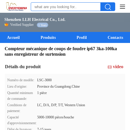
Shenzhen LLH Electrical Co., Ltd.
Verified Supplier
1 Years
Accueil
Produits
Profil
Contacts
Compteur mécanique de coups de foudre ip67 3ka-100ka
sans enregistreur de surtension
Détails du produit
video
Numéro de modèle:
LSC-3000
Lieu d'origine:
Province du Guangdong.Chine
Quantité minimum
1 pièce
de commande:
Conditions de
LC, D/A, D/P, T/T, Western Union
paiement:
Capacité
5000-10000 pièces/bouche
d'approvisionnement:
Délai de livraison:
7-15 jours