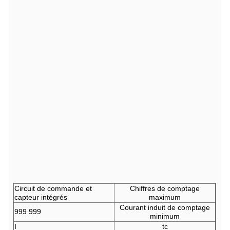
Modèles
LSC-3000
Circuit de commande et
Chiffres de comptage
capteur intégrés
maximum
Courant induit de comptage
999 999
minimum
I
tc