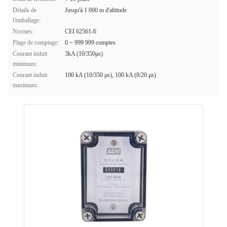
Détails de
Jusqu'à 1 000 m d'altitude
l'emballage:
Normes:
CEI 62561-6
Plage de comptage:
0 ~ 999 999 comptes
Courant induit
3kA (10/350μs)
minimum:
Courant induit
100 kA (10/350 μs), 100 kA (8/20 μs)
maximum: