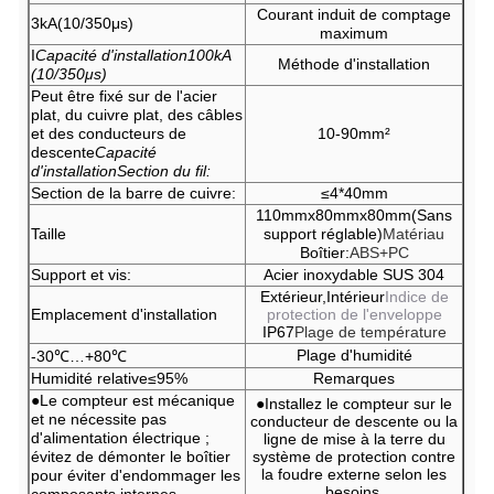
Courant induit de comptage
3kA(10/350μs)
maximum
I
Capacité d'installation
100kA
Méthode d'installation
(10/350μs)
Peut être fixé sur de l'acier
plat, du cuivre plat, des câbles
et des conducteurs de
10-90mm²
descente
Capacité
d'installation
Section du fil:
Section de la barre de cuivre:
≤4*40mm
110mmx80mmx80mm(Sans
Taille
support réglable)
Matériau
Boîtier:
ABS+PC
Support et vis:
Acier inoxydable SUS 304
Extérieur,Intérieur
Indice de
Emplacement d'installation
protection de l'enveloppe
IP67
Plage de température
Plage d'humidité
-30℃…+80℃
Humidité relative≤95%
Remarques
●Le compteur est mécanique
●Installez le compteur sur le
et ne nécessite pas
conducteur de descente ou la
d'alimentation électrique ;
ligne de mise à la terre du
évitez de démonter le boîtier
système de protection contre
la foudre externe selon les
pour éviter d'endommager les
besoins.
composants internes.