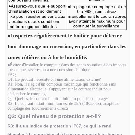
●Assurez-vous que le support
●La plage de comptage est de
d'installation est solidement
0 à 999 ; réinitialisez
fixé pour résister au vent, aux
manuellement le cadran après
avoir atteint le maximum pour
vibrations et aux conditions
continuer la surveillance.
météorologiques difficiles.
●Inspectez régulièrement le boîtier pour détecter
tout dommage ou corrosion, en particulier dans les
zones côtières ou à forte humidité.
●Évitez d'installer le compteur dans des zones soumises à des impacts
mécaniques sévères ou à une corrosion chimique.
FAQ
Q1: Le produit nécessite-t-il une alimentation externe?
R1: Non, il s'agit d'un compteur mécanique qui fonctionne sans
alimentation électrique, s'appuyant sur le courant induit pour
déclencher le comptage.
Q2: Quel est le courant induit minimum pour le comptage?
R2: Le courant induit minimum est de 3kA (10/350μs), adapté au
comptage des foudroiements directs.
Q3: Quel niveau de protection a-t-il?
R3: Il a un indice de protection IP67, ce qui le rend
étanche à la poussière et à l'eau pour une utilisation en