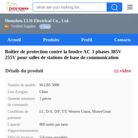
Shenzhen LLH Electrical Co., Ltd.
Verified Supplier
1 Years
Accueil
Produits
Profil
Contacts
Boîtier de protection contre la foudre AC 3 phases 385V
255V pour salles de stations de base de communication
Détails du produit
video
Numéro de modèle:
M-LBS 5000
Lieu d'origine:
Chine
Quantité minimum
1 pièces
de commande:
Conditions de
LC, D/A, D/P, T/T, Western Union, MoneyGram
paiement:
Capacité
800 unités par mois
d'approvisionnement:
Délai de livraison:
5-8 jours ouvrables