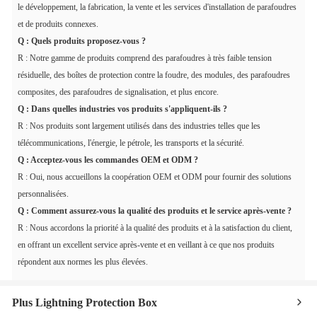
le développement, la fabrication, la vente et les services d'installation de parafoudres
Capacité de connexion maximale de la
2.5mm²
et de produits connexes.
signalisation à distance
Q : Quels produits proposez-vous ?
Position d'installation
Intérieur
R : Notre gamme de produits comprend des parafoudres à très faible tension
Plage de température
-40℃…+80℃
résiduelle, des boîtes de protection contre la foudre, des modules, des parafoudres
Plage d'humidité
Humidité relative ≤ 95% (max 40℃)
composites, des parafoudres de signalisation, et plus encore.
Q : Dans quelles industries vos produits s'appliquent-ils ?
R : Nos produits sont largement utilisés dans des industries telles que les
télécommunications, l'énergie, le pétrole, les transports et la sécurité.
Q : Acceptez-vous les commandes OEM et ODM ?
R : Oui, nous accueillons la coopération OEM et ODM pour fournir des solutions
personnalisées.
Q : Comment assurez-vous la qualité des produits et le service après-vente ?
R : Nous accordons la priorité à la qualité des produits et à la satisfaction du client,
en offrant un excellent service après-vente et en veillant à ce que nos produits
répondent aux normes les plus élevées.
Plus Lightning Protection Box