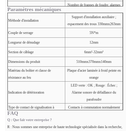
Nombre de frappes de foudre, alarmes
Paramètres mécaniques
Fonctions auxiliaires
sonores et lumineuses, contacts secs de
Support d'installation auxiliaire ;
signalisation à distance
Méthode d'installation
espacement des trous 330mmx263mm
Plage de courant de comptage
0.5A (8/20µs) - 100kA (8/20µs)
Couple de serrage
5N*m
Chiffre de comptage
0-999
Longueur de dénudage
12mm
Section de câblage
6mm²-32mm²
Dimensions du produit
510mmx370mmx140mm
Matériau du boîtier et classe de
Plaque d'acier laminée à froid peinte en
résistance au feu
orange
LED verte : OK ; Rouge : Échec ;
Indication de détérioration
Alarme sonore de défaillance du
parafoudre
Type de contact de signalisation à
Contacts à commutation normalement
FAQ
distance
fermés et normalement ouverts
Q : Que fait votre entreprise ?
Capacité de commutation du contact de
125 Vac / 1 A, 125 Vdc A / 0.2
R : Nous sommes une entreprise de haute technologie spécialisée dans la recherche,
signalisation à distance