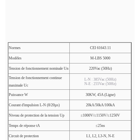
Normes
CEI 61643.11
Modèles
M-LBS 5000
Tension de fonctionnement nominale Un
220Vac (50Hz)
Tension de fonctionnement continue
L-N : 385Vac (50Hz)
N-E : 255Vac (50Hz)
maximale Uc
Puissance W
30KW, 45A (Ligne)
Courant d'impulsion L-N (8/20µs)
20kA/50kA/100kA
Niveau de protection de la tension Up
≤1000V/≤1150V/≤1250V
Temps de réponse tA
≤25ns
Circuit de protection
L1, L2, L3-N, N-E