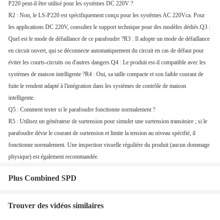
P220 peut-il être utilisé pour les systèmes DC 220V ?
R2 : Non, le LS-P220 est spécifiquement conçu pour les systèmes AC 220Vca. Pour
les applications DC 220V, consultez le support technique pour des modèles dédiés.
Q3 :
Quel est le mode de défaillance de ce parafoudre ?
R3 : Il adopte un mode de défaillance
en circuit ouvert, qui se déconnecte automatiquement du circuit en cas de défaut pour
éviter les courts-circuits ou d'autres dangers.
Q4 : Le produit est-il compatible avec les
systèmes de maison intelligente ?
R4 : Oui, sa taille compacte et son faible courant de
fuite le rendent adapté à l'intégration dans les systèmes de contrôle de maison
intelligente.
Q5 : Comment tester si le parafoudre fonctionne normalement ?
R5 : Utilisez un générateur de surtension pour simuler une surtension transitoire ; si le
parafoudre dévie le courant de surtension et limite la tension au niveau spécifié, il
fonctionne normalement. Une inspection visuelle régulière du produit (aucun dommage
physique) est également recommandée.
Plus Combined SPD
Trouver des vidéos similaires