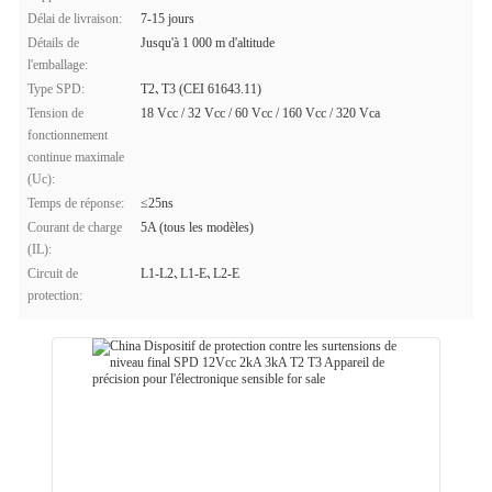
Délai de livraison:
7-15 jours
Détails de
Jusqu'à 1 000 m d'altitude
l'emballage:
Type SPD:
T2､T3 (CEI 61643.11)
Tension de
18 Vcc / 32 Vcc / 60 Vcc / 160 Vcc / 320 Vca
fonctionnement
continue maximale
(Uc):
Temps de réponse:
≤25ns
Courant de charge
5A (tous les modèles)
(IL):
Circuit de
L1-L2､L1-E､L2-E
protection: