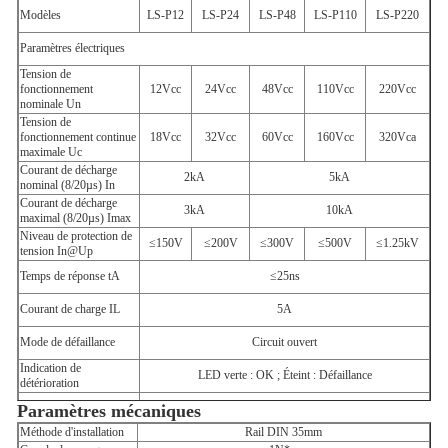
Modèles
LS-P12
LS-P24
LS-P48
LS-P110
LS-P220
Paramètres électriques
Tension de
fonctionnement
12Vcc
24Vcc
48Vcc
110Vcc
220Vcc
nominale Un
Tension de
fonctionnement continue
18Vcc
32Vcc
60Vcc
160Vcc
320Vca
maximale Uc
Courant de décharge
2kA
5kA
nominal (8/20µs) In
Courant de décharge
3kA
10kA
maximal (8/20µs) Imax
Niveau de protection de
≤150V
≤200V
≤300V
≤500V
≤1.25kV
tension In@Up
Temps de réponse tA
≤25ns
Courant de charge IL
5A
Mode de défaillance
Circuit ouvert
Indication de
LED verte : OK ; Éteint : Défaillance
détérioration
Paramètres mécaniques
Circuit de protection
L1-L2, L1-E, L2-E
Méthode d'installation
Rail DIN 35mm