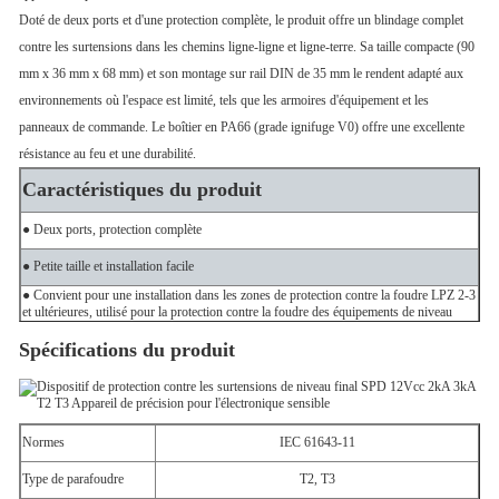
Doté de deux ports et d'une protection complète, le produit offre un blindage complet
contre les surtensions dans les chemins ligne-ligne et ligne-terre. Sa taille compacte (90
mm x 36 mm x 68 mm) et son montage sur rail DIN de 35 mm le rendent adapté aux
environnements où l'espace est limité, tels que les armoires d'équipement et les
panneaux de commande. Le boîtier en PA66 (grade ignifuge V0) offre une excellente
résistance au feu et une durabilité.
Caractéristiques du produit
● Deux ports, protection complète
● Petite taille et installation facile
● Convient pour une installation dans les zones de protection contre la foudre LPZ 2-3
et ultérieures, utilisé pour la protection contre la foudre des équipements de niveau
final dans les systèmes d'alimentation AC et DC, et un parafoudre fin installé en série
au niveau avant de l'équipement.
Spécifications du produit
Normes
IEC 61643-11
Type de parafoudre
T2, T3