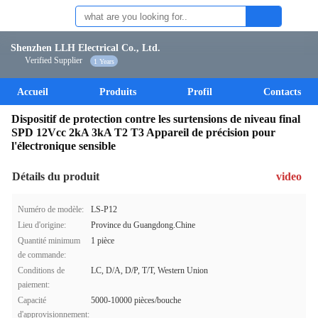
Shenzhen LLH Electrical Co., Ltd.
Verified Supplier
1 Years
Accueil
Produits
Profil
Contacts
Dispositif de protection contre les surtensions de niveau final
SPD 12Vcc 2kA 3kA T2 T3 Appareil de précision pour
l'électronique sensible
Détails du produit
video
Numéro de modèle:
LS-P12
Lieu d'origine:
Province du Guangdong.Chine
Quantité minimum
1 pièce
de commande:
Conditions de
LC, D/A, D/P, T/T, Western Union
paiement:
Capacité
5000-10000 pièces/bouche
d'approvisionnement: