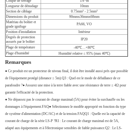
Couple de serrage
1N*m
Longueur de dénudage
10mm
Section de câblage
0.75mm² - 2.5mm²
Dimensions du produit
90mmx36mmx68mm
Matériau du boîtier et
PA66, VO
grade ignifuge
Position d'installation
Intérieur
Degrés de protection
IP20
assurés par le boîtier
Plage de température
-40℃…+80℃
Plage d'humidité
Humidité relative ≤ 95% (max 40℃)
Remarques
● Ce produit est un protecteur de niveau final, il doit être installé aussi près que possible
de l'équipement protégé (distance ≤ 5m).
Q3 : Quel est le mode de défaillance de ce
parafoudre ?
● Assurez une mise à la terre fiable avec une résistance de terre ≤ 4Ω pour
garantir l'efficacité de la protection.
● Ne dépassez pas le courant de charge maximal (5A) pour éviter la surchauffe ou les
dommages à l'équipement.
FAQ
● Sélectionnez le modèle approprié en fonction du type
de système d'alimentation (DC/AC) et de la tension.
FAQ
Q1 : Quelle est la capacité de
courant de charge de la série LS-P ?
R1 : Le courant de charge maximal est de 5A,
adapté aux équipements et à l'électronique sensibles de faible puissance.
Q2 : Le LS-