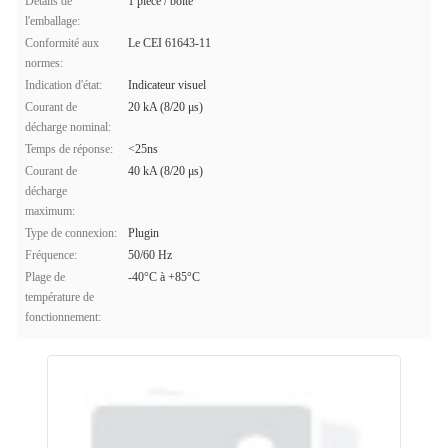
Détails de
1 pièce / boîte
l'emballage:
Conformité aux
Le CEI 61643-11
normes:
Indication d'état:
Indicateur visuel
Courant de
20 kA (8/20 μs)
décharge nominal:
Temps de réponse:
<25ns
Courant de
40 kA (8/20 μs)
décharge
maximum:
Type de connexion:
Plugin
Fréquence:
50/60 Hz
Plage de
-40°C à +85°C
température de
fonctionnement: