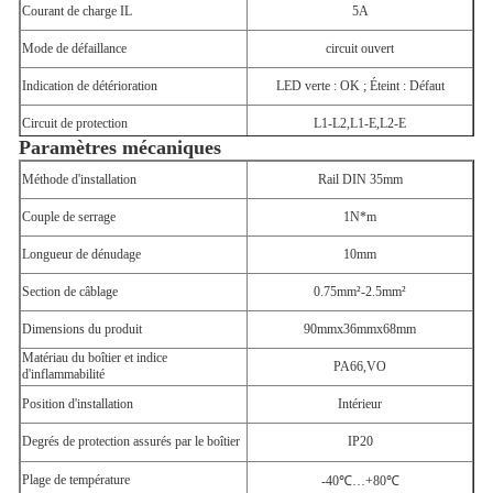
Courant de charge IL
5A
Mode de défaillance
circuit ouvert
Indication de détérioration
LED verte : OK ; Éteint : Défaut
Circuit de protection
L1-L2,L1-E,L2-E
Paramètres mécaniques
Méthode d'installation
Rail DIN 35mm
Couple de serrage
1N*m
Longueur de dénudage
10mm
Section de câblage
0.75mm²-2.5mm²
Dimensions du produit
90mmx36mmx68mm
Matériau du boîtier et indice
PA66,VO
d'inflammabilité
Position d'installation
Intérieur
Degrés de protection assurés par le boîtier
IP20
Plage de température
-40℃…+80℃