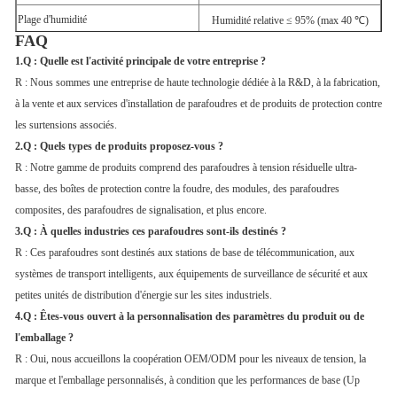
Plage d'humidité
Humidité relative ≤ 95% (max 40 ℃)
FAQ
1.Q : Quelle est l'activité principale de votre entreprise ?
R : Nous sommes une entreprise de haute technologie dédiée à la R&D, à la fabrication,
à la vente et aux services d'installation de parafoudres et de produits de protection contre
les surtensions associés.
2.Q : Quels types de produits proposez-vous ?
R : Notre gamme de produits comprend des parafoudres à tension résiduelle ultra-
basse, des boîtes de protection contre la foudre, des modules, des parafoudres
composites, des parafoudres de signalisation, et plus encore.
3.Q :
À quelles industries ces parafoudres sont-ils destinés ?
R :
Ces
parafoudres
sont destinés aux stations de base de télécommunication, aux
systèmes de transport intelligents, aux équipements de
surveillance de sécurité
et aux
petites unités de
distribution d'énergie
sur les sites industriels.
4.Q :
Êtes-vous ouvert à la personnalisation des paramètres du produit ou de
l'emballage ?
R :
Oui, nous accueillons la coopération
OEM
/
ODM
pour les niveaux de tension, la
marque et l'emballage personnalisés, à condition que les performances de base (Up