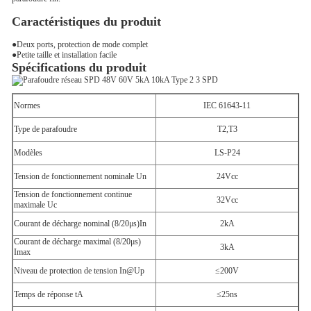
Caractéristiques du produit
●Deux ports, protection de mode complet
●Petite taille et installation facile
Spécifications du produit
Normes
IEC 61643-11
Type de parafoudre
T2,T3
Modèles
LS-P24
Tension de fonctionnement nominale Un
24Vcc
Tension de fonctionnement continue
32Vcc
maximale Uc
Courant de décharge nominal (8/20μs)In
2kA
Courant de décharge maximal (8/20μs)
3kA
Imax
Niveau de protection de tension In@Up
≤200V
Temps de réponse tA
≤25ns