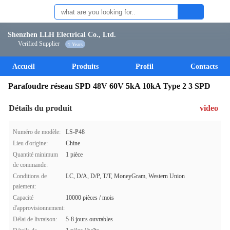
Shenzhen LLH Electrical Co., Ltd.
Verified Supplier
1 Years
Accueil
Produits
Profil
Contacts
Parafoudre réseau SPD 48V 60V 5kA 10kA Type 2 3 SPD
Détails du produit
video
Numéro de modèle:
LS-P48
Lieu d'origine:
Chine
Quantité minimum
1 pièce
de commande:
Conditions de
LC, D/A, D/P, T/T, MoneyGram, Western Union
paiement:
Capacité
10000 pièces / mois
d'approvisionnement:
Délai de livraison:
5-8 jours ouvrables