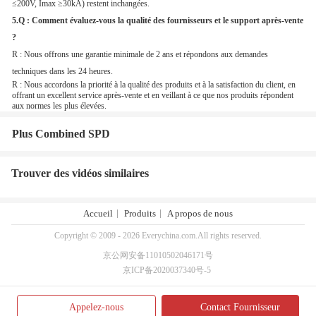
≤200V, Imax ≥30kA) restent inchangées.
5.Q :
Comment évaluez-vous la qualité des fournisseurs et le support après-vente
?
R : Nous offrons une garantie minimale de 2 ans et répondons aux
demandes
techniques
dans les 24 heures.
R : Nous accordons la priorité à la qualité des produits et à la satisfaction du client, en
offrant un excellent service après-vente et en veillant à ce que nos produits répondent
aux normes les plus élevées.
Plus Combined SPD
Trouver des vidéos similaires
Accueil
Produits
A propos de nous
Copyright © 2009 - 2026 Everychina.com.All rights reserved.
京公网安备11010502046171号
京ICP备2020037340号-5
Appelez-nous
Contact Fournisseur