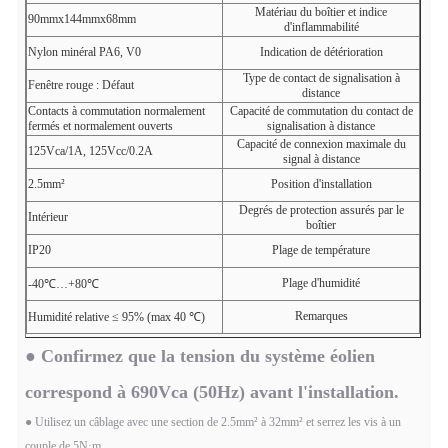
Matériau du boîtier et indice
90mmx144mmx68mm
d'inflammabilité
Nylon minéral PA6, V0
Indication de détérioration
Type de contact de signalisation à
Fenêtre rouge : Défaut
distance
Contacts à commutation normalement
Capacité de commutation du contact de
fermés et normalement ouverts
signalisation à distance
Capacité de connexion maximale du
125Vca/1A, 125Vcc/0.2A
signal à distance
2.5mm²
Position d'installation
Degrés de protection assurés par le
Intérieur
boîtier
IP20
Plage de température
Plage d'humidité
-40℃…+80℃
Remarques
Humidité relative ≤ 95% (max 40 ℃)
● Confirmez que la tension du système éolien
correspond à 690Vca (50Hz) avant l'installation.
● Utilisez un câblage avec une section de 2.5mm² à 32mm² et serrez les vis à un
couple de 5N·m.