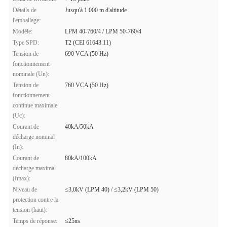
Détails de
Jusqu'à 1 000 m d'altitude
l'emballage:
Modèle:
LPM 40-760/4 / LPM 50-760/4
Type SPD:
T2 (CEI 61643.11)
Tension de
690 VCA (50 Hz)
fonctionnement
nominale (Un):
Tension de
760 VCA (50 Hz)
fonctionnement
continue maximale
(Uc):
Courant de
40kA/50kA
décharge nominal
(In):
Courant de
80kA/100kA
décharge maximal
(Imax):
Niveau de
≤3,0kV (LPM 40) / ≤3,2kV (LPM 50)
protection contre la
tension (haut):
Temps de réponse:
≤25ns