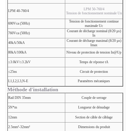
LPM 50-760/4
LPM 40-760/4
Tension de fonctionnement nominale Un
Tension de fonctionnement continue
690Vca (50Hz)
maximale Uc
Courant de décharge nominal (8/20 µs)
760Vca (50Hz)
In
Courant de décharge maximal (8/20 µs)
40kA/50kA
Imax
80kA/100kA
Niveau de protection de tension In@Up
≤3.0kV/≤3.2kV
Temps de réponse tA
≤25ns
Circuit de protection
L1,L2,L3,N-E
Paramètres mécaniques
Méthode d'installation
Rail DIN 35mm
Couple de serrage
5N*m
Longueur de dénudage
12mm
Section de câble de câblage
2.5mm²-32mm²
Dimensions du produit