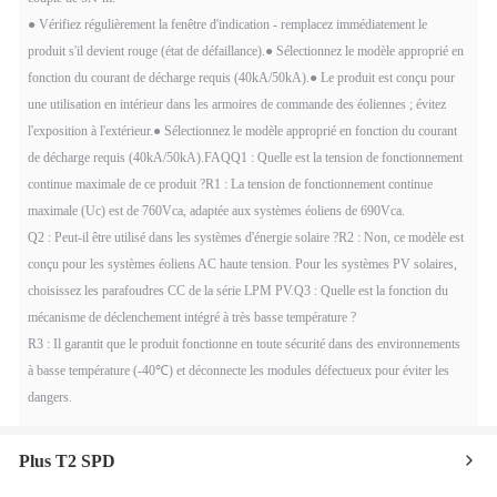
● Vérifiez régulièrement la fenêtre d'indication - remplacez immédiatement le
produit s'il devient rouge (état de défaillance).
● Sélectionnez le modèle approprié en
fonction du courant de décharge requis (40kA/50kA).
● Le produit est conçu pour
une utilisation en intérieur dans les armoires de commande des éoliennes ; évitez
l'exposition à l'extérieur.
● Sélectionnez le modèle approprié en fonction du courant
de décharge requis (40kA/50kA).
FAQ
Q1 : Quelle est la tension de fonctionnement
continue maximale de ce produit ?
R1 : La tension de fonctionnement continue
maximale (Uc) est de 760Vca, adaptée aux systèmes éoliens de 690Vca.
Q2 : Peut-il être utilisé dans les systèmes d'énergie solaire ?
R2 : Non, ce modèle est
conçu pour les systèmes éoliens AC haute tension. Pour les systèmes PV solaires,
choisissez les parafoudres CC de la série LPM PV.
Q3 : Quelle est la fonction du
mécanisme de déclenchement intégré à très basse température ?
R3 : Il garantit que le produit fonctionne en toute sécurité dans des environnements
à basse température (-40℃) et déconnecte les modules défectueux pour éviter les
dangers.
Plus T2 SPD