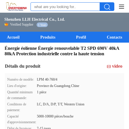
Shenzhen LLH Electrical Co., Ltd.
Verified Supplier
1 Years
Accueil
Produits
Profil
Contacts
Énergie éolienne Énergie renouvelable T2 SPD 690V 40kA
80kA Protection industrielle contre la haute tension
Détails du produit
video
Numéro de modèle:
LPM 40-760/4
Lieu d'origine:
Province du Guangdong.Chine
Quantité minimum
1 pièce
de commande:
Conditions de
LC, D/A, D/P, T/T, Western Union
paiement:
Capacité
5000-10000 pièces/bouche
d'approvisionnement:
Délai de livraison:
7-15 jours