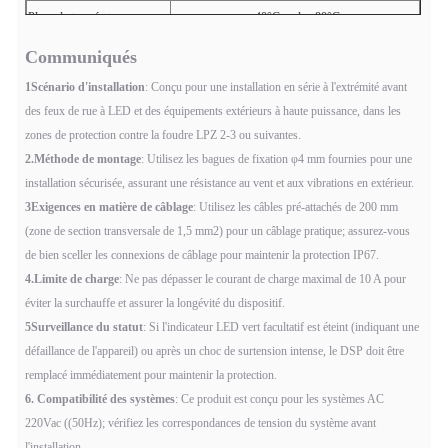
Plage de température
-40°C... plus 80°C
Plage d'humidité
Humidité relative ≤ 95% (maximum 40 °C)
Communiqués
1Scénario d'installation
: Conçu pour une installation en série à l'extrémité avant
des feux de rue à LED et des équipements extérieurs à haute puissance, dans les
zones de protection contre la foudre LPZ 2-3 ou suivantes.
2.Méthode de montage
: Utilisez les bagues de fixation φ4 mm fournies pour une
installation sécurisée, assurant une résistance au vent et aux vibrations en extérieur.
3Exigences en matière de câblage
: Utilisez les câbles pré-attachés de 200 mm
(zone de section transversale de 1,5 mm2) pour un câblage pratique; assurez-vous
de bien sceller les connexions de câblage pour maintenir la protection IP67.
4.Limite de charge
: Ne pas dépasser le courant de charge maximal de 10 A pour
éviter la surchauffe et assurer la longévité du dispositif.
5Surveillance du statut
: Si l'indicateur LED vert facultatif est éteint (indiquant une
défaillance de l'appareil) ou après un choc de surtension intense, le DSP doit être
remplacé immédiatement pour maintenir la protection.
6. Compatibilité des systèmes
: Ce produit est conçu pour les systèmes AC
220Vac ((50Hz); vérifiez les correspondances de tension du système avant
l'installation.