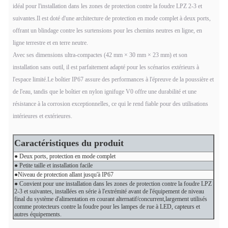
idéal pour l'installation dans les zones de protection contre la foudre LPZ 2-3 et
suivantes.Il est doté d'une architecture de protection en mode complet à deux ports,
offrant un blindage contre les surtensions pour les chemins neutres en ligne, en
ligne terrestre et en terre neutre.
Avec ses dimensions ultra-compactes (42 mm × 30 mm × 23 mm) et son
installation sans outil, il est parfaitement adapté pour les scénarios extérieurs à
l'espace limité.Le boîtier IP67 assure des performances à l'épreuve de la poussière et
de l'eau, tandis que le boîtier en nylon ignifuge V0 offre une durabilité et une
résistance à la corrosion exceptionnelles, ce qui le rend fiable pour des utilisations
intérieures et extérieures.
Caractéristiques du produit
● Deux ports, protection en mode complet
● Petite taille et installation facile
●Niveau de protection allant jusqu'à IP67
● Convient pour une installation dans les zones de protection contre la foudre LPZ
2-3 et suivantes, installées en série à l'extrémité avant de l'équipement de niveau
final du système d'alimentation en courant alternatif/concurrent,largement utilisés
comme protecteurs contre la foudre pour les lampes de rue à LED, capteurs et
autres équipements.