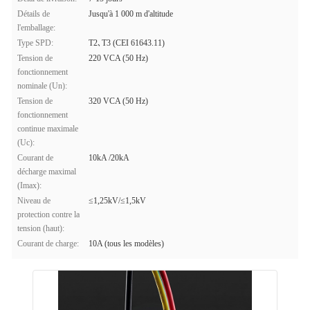
Détails de
Jusqu'à 1 000 m d'altitude
l'emballage:
Type SPD:
T2､T3 (CEI 61643.11)
Tension de
220 VCA (50 Hz)
fonctionnement
nominale (Un):
Tension de
320 VCA (50 Hz)
fonctionnement
continue maximale
(Uc):
Courant de
10kA /20kA
décharge maximal
(Imax):
Niveau de
≤1,25kV/≤1,5kV
protection contre la
tension (haut):
Courant de charge:
10A (tous les modèles)