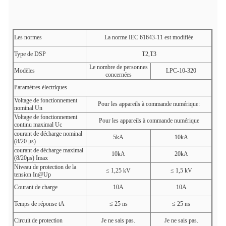
Les normes
La norme IEC 61643-11 est modifiée
Type de DSP
T2,T3
Le nombre de personnes
Modèles
LPC-10-320
concernées
Paramètres électriques
Voltage de fonctionnement
Pour les appareils à commande numérique:
nominal Un
Voltage de fonctionnement
Pour les appareils à commande numérique
continu maximal Uc
courant de décharge nominal
5kA
10kA
(8/20 μs)
courant de décharge maximal
10kA
20kA
(8/20μs) Imax
Niveau de protection de la
≤ 1,25 kV
≤ 1,5 kV
tension In@Up
Courant de charge
10A
10A
Temps de réponse tA
≤ 25 ns
≤ 25 ns
Circuit de protection
Je ne sais pas.
Je ne sais pas.