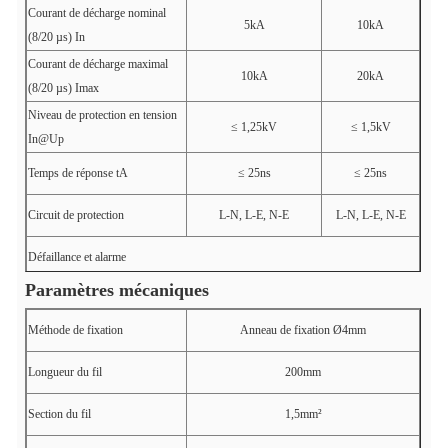
Courant de décharge nominal
5kA
10kA
(8/20 µs) In
Courant de décharge maximal
10kA
20kA
(8/20 µs) Imax
Niveau de protection en tension
≤ 1,25kV
≤ 1,5kV
In@Up
Temps de réponse tA
≤ 25ns
≤ 25ns
Circuit de protection
L-N, L-E, N-E
L-N, L-E, N-E
Défaillance et alarme
Paramètres mécaniques
LED verte : OK ; Éteint : Défaillance (fonction
Indication de détérioration
optionnelle)
Méthode de fixation
Anneau de fixation Ø4mm
Longueur du fil
200mm
Section du fil
1,5mm²