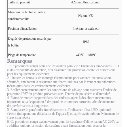
Taille du produit
42mmx30mmx23mm
Matériau du boîtier et indice
Nylon, VO
d'inflammabilité
Position d'installation
Intérieur et extérieur
Degrés de protection assurés par
IP67
le boîtier
Plage de température
-40℃…+80℃
Remarques
Plage d'humidité
Humidité relative ≤ 95% (max 40 ℃)
1. Ce produit est conçu pour une installation parallèle à l'avant des lampadaires LED
et des dispositifs de détection, afin d'assurer une protection contre les surtensions
pour les équipements extérieurs.
2. Utilisez les anneaux de montage Ø4mm inclus pour assurer une installation
sécurisée, améliorant la résistance aux forces induites par le vent et aux vibrations
mécaniques dans les environnements extérieurs.
3. Scellez correctement toutes les connexions de câblage pour maintenir l'indice de
protection IP67 du produit, prévenant ainsi l'entrée de poussière et d'humidité.
4. Évitez de monter l'appareil dans des endroits sujets à des chocs mécaniques
importants ou à l'exposition à des produits chimiques corrosifs, afin de maintenir
des performances à long terme.
5. Remplacez le parafoudre immédiatement si l'indicateur d'état LED optionnel
s'éteint (indiquant une défaillance de l'appareil) ou après avoir subi un événement de
surtension sévère.
6. Ce produit est conçu exclusivement pour les systèmes d'alimentation AC 220Vca
; vérifiez toujours la tension du système avant l'installation pour assurer la