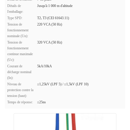
Détails de
Jusqu'à 1 000 m d'altitude
l'emballage:
Type SPD:
T2､T3 (CEI 61643.11)
Tension de
220 VCA (50 Hz)
fonctionnement
nominale (Un):
Tension de
320 VCA (50 Hz)
fonctionnement
continue maximale
(Uc):
Courant de
5kA/10kA
décharge nominal
(In):
Niveau de
≤1,25kV (LPF 5) / ≤1,5kV (LPF 10)
protection contre la
tension (haut):
Temps de réponse:
≤25ns