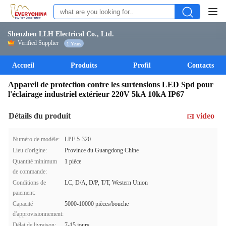
Shenzhen LLH Electrical Co., Ltd.
Verified Supplier
1 Years
Accueil
Produits
Profil
Contacts
Appareil de protection contre les surtensions LED Spd pour
l'éclairage industriel extérieur 220V 5kA 10kA IP67
Détails du produit
video
Numéro de modèle:
LPF 5-320
Lieu d'origine:
Province du Guangdong.Chine
Quantité minimum
1 pièce
de commande:
Conditions de
LC, D/A, D/P, T/T, Western Union
paiement:
Capacité
5000-10000 pièces/bouche
d'approvisionnement:
Délai de livraison:
7-15 jours