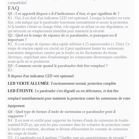
compatibilité.
FAQ
Q1 : Cet appareil dispose-t-il d'indicateurs d'état, et que signifient-ils ?
R1 : Oui, il est doté d'un indicateur LED vert optionnel. Lorsque la lumière est verte
fixe, cela indique que le parafoudre fonctionne normalement et assure la protection.
Si la lumière s'éteint ou change d'état, cela signale un défaut ou une dégradation, ce
qui nécessite un remplacement immédiat pour maintenir la sécurité.
Q2 : Quel est le temps de réponse de ce parafoudre, et pourquoi est-il
important ?
R2 : Il a un temps de réponse ultra-rapide inférieur à 25 nanosecondes (≤ 25ns). Ce
temps de réaction rapide est crucial car il peut rapidement limiter les surtensions
transitoires dangereuses causées par la foudre ou les fluctuations du réseau
électrique, empêchant ainsi d'endommager les composants électroniques sensibles
avant qu'ils ne se produisent.
Q3 : Comment savoir quand le parafoudre doit être remplacé ?
R3 :
Il dispose d'un indicateur LED vert optionnel :
LED VERTE ALLUMÉE
: Fonctionnement normal, protection complète.
LED ÉTEINTE
: Le parafoudre s'est dégradé ou est défectueux, et doit être
remplacé immédiatement pour maintenir la protection contre les surtensions de votre
équipement.
Q4 : Quel type de formes d'onde de surtension ce parafoudre peut-il
supporter ?
R4 : Il est testé et certifié pour supporter les formes d'onde de surtension de foudre
standard 8/20 µs, qui sont les plus courantes dans les scénarios de protection contre
la foudre en extérieur, absorbant et déviant efficacement les courants de surtension
des coups de foudre.
Q5 : Ce parafoudre est-il ignifuge ? Quelles sont ses caractéristiques de sécurité ?