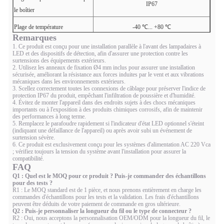
IP67
le boîtier
Plage de température
-40 ℃... +80 ℃
Remarques
Plage d'humidité
Humidité relative ≤ 95 % (max 40 ℃)
1. Ce produit est conçu pour une installation parallèle à l'avant des lampadaires à
LED et des dispositifs de détection, afin d'assurer une protection contre les
surtensions des équipements extérieurs.
2. Utilisez les anneaux de fixation Ø4 mm inclus pour assurer une installation
sécurisée, améliorant la résistance aux forces induites par le vent et aux vibrations
mécaniques dans les environnements extérieurs.
3. Scellez correctement toutes les connexions de câblage pour préserver l'indice de
protection IP67 du produit, empêchant l'infiltration de poussière et d'humidité.
4. Évitez de monter l'appareil dans des endroits sujets à des chocs mécaniques
importants ou à l'exposition à des produits chimiques corrosifs, afin de maintenir
des performances à long terme.
5. Remplacez le parafoudre rapidement si l'indicateur d'état LED optionnel s'éteint
(indiquant une défaillance de l'appareil) ou après avoir subi un événement de
surtension sévère.
6. Ce produit est exclusivement conçu pour les systèmes d'alimentation AC 220 Vca
; vérifiez toujours la tension du système avant l'installation pour assurer la
compatibilité.
FAQ
Q1 : Quel est le MOQ pour ce produit ? Puis-je commander des échantillons
pour des tests ?
R1 : Le MOQ standard est de 1 pièce, et nous prenons entièrement en charge les
commandes d'échantillons pour les tests et la validation. Les frais d'échantillons
peuvent être déduits de votre paiement de commande en gros ultérieure.
Q2 : Puis-je personnaliser la longueur du fil ou le type de connecteur ?
R2 : Oui, nous acceptons la personnalisation OEM/ODM pour la longueur du fil, le