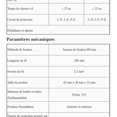
Temps de réponse tA
≤ 25 ns
≤ 25 ns
Circuit de protection
L-N, L-E, N-E
L-N, L-E, N-E
Défaillance et alarme
Paramètres mécaniques
LED verte : OK ; Éteint : Défaut (fonction
Indication de détérioration
optionnelle)
Méthode de fixation
Anneau de fixation Ø4 mm
Longueur du fil
200 mm
Section du fil
1,5 mm²
Taille du produit
42 mm x 30 mm x 23 mm
Matériau du boîtier et indice
Nylon, VO
d'inflammabilité
Position d'installation
Intérieur et extérieur
Degrés de protection assurés par