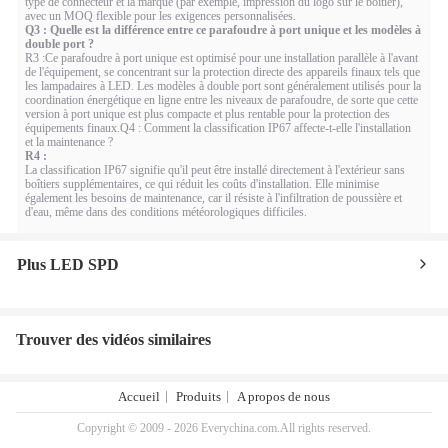
type de connecteur et la marque (par exemple, impression du logo sur le boîtier),
avec un MOQ flexible pour les exigences personnalisées.
Q3 : Quelle est la différence entre ce parafoudre à port unique et les modèles à
double port ?
R3 :
Ce parafoudre à port unique est optimisé pour une installation parallèle à l'avant
de l'équipement, se concentrant sur la protection directe des appareils finaux tels que
les lampadaires à LED. Les modèles à double port sont généralement utilisés pour la
coordination énergétique en ligne entre les niveaux de parafoudre, de sorte que cette
version à port unique est plus compacte et plus rentable pour la protection des
équipements finaux.
Q4 : Comment la classification IP67 affecte-t-elle l'installation
et la maintenance ?
R4 :
La classification IP67 signifie qu'il peut être installé directement à l'extérieur sans
boîtiers supplémentaires, ce qui réduit les coûts d'installation. Elle minimise
également les besoins de maintenance, car il résiste à l'infiltration de poussière et
d'eau, même dans des conditions météorologiques difficiles.
Plus LED SPD
Trouver des vidéos similaires
Accueil
Produits
A propos de nous
Copyright © 2009 - 2026 Everychina.com.All rights reserved.