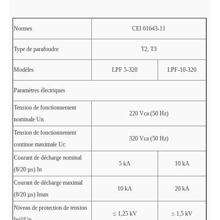
Normes
CEI 61643-11
Type de parafoudre
T2, T3
Modèles
LPF 5-320
LPF-10-320
Paramètres électriques
Tension de fonctionnement
220 Vca (50 Hz)
nominale Un
Tension de fonctionnement
320 Vca (50 Hz)
continue maximale Uc
Courant de décharge nominal
5 kA
10 kA
(8/20 µs) In
Courant de décharge maximal
10 kA
20 kA
(8/20 µs) Imax
Niveau de protection de tension
≤ 1,25 kV
≤ 1,5 kV
In@Up