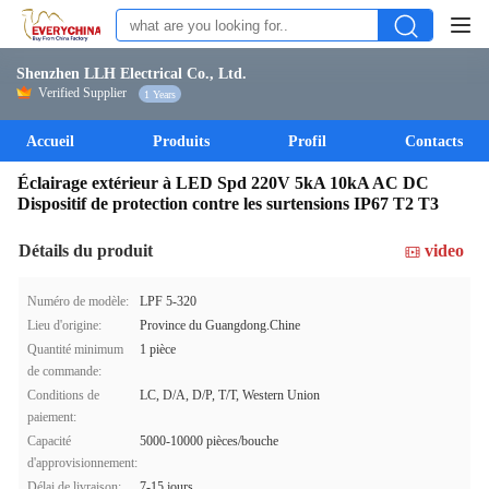
Shenzhen LLH Electrical Co., Ltd.
Verified Supplier
1 Years
Accueil
Produits
Profil
Contacts
Éclairage extérieur à LED Spd 220V 5kA 10kA AC DC
Dispositif de protection contre les surtensions IP67 T2 T3
Détails du produit
video
Numéro de modèle:
LPF 5-320
Lieu d'origine:
Province du Guangdong.Chine
Quantité minimum
1 pièce
de commande:
Conditions de
LC, D/A, D/P, T/T, Western Union
paiement:
Capacité
5000-10000 pièces/bouche
d'approvisionnement:
Délai de livraison:
7-15 jours