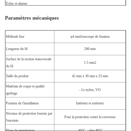
Échec et alarme
Indication de détérioration
LED vert: OK; éteint: défaut (fonction facultative)
Paramètres mécaniques
Méthode fixe
φ4 mmSoucoupe de fixation
Longueur du fil
200 mm
Surface de la section transversale
1.5 mm2
du fil
Taille du produit
42 mm x 30 mm x 23 mm
Matériau de coque et qualité
- Le nylon, VO
ignifuge
Position de l'installation
Intérieur et extérieur
Niveaux de protection fournis par
Pour la protection contre la corrosion
l'enceinte
Plage de température
-40°C... plus 80°C