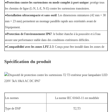
●
Protection contre les surtensions en mode complet à port unique
: protège tous
les chemins de ligne (L-N, L-E, N-E) contre les surtensions transitoires.
●
Installation ultracompacte et sans outil
: Les dimensions miniatures (42 mm × 30
mm × 23 mm) permettent un montage parallèle rapide aux extrémités avant de
l'équipement.
●
Protection de l'environnement IP67
: le boîtier étanche à la poussière et à l'eau
assure une performance stable dans des conditions extérieures difficiles.
●
Compatibilité avec les zones LPZ 2-3
: Conçu pour être installé dans les zones de
protection contre la foudre de la zone de protection contre la foudre 2-3 et suivantes,
connecté parallèlement aux équipements terminaux AC/DC.
Spécification du produit
●
Applications extérieures polyvalentes
: largement utilisés comme défenseurs contre
les surtensions pour les lampes de rue LED, les capteurs industriels, les moniteurs de
sécurité et autres appareils électroniques extérieurs.
Les normes
La norme IEC 61643-11 est modifiée
Type de DSP
T2,T3