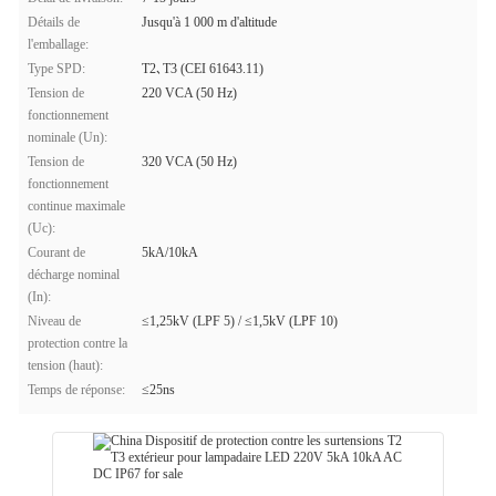
Détails de
Jusqu'à 1 000 m d'altitude
l'emballage:
Type SPD:
T2､T3 (CEI 61643.11)
Tension de
220 VCA (50 Hz)
fonctionnement
nominale (Un):
Tension de
320 VCA (50 Hz)
fonctionnement
continue maximale
(Uc):
Courant de
5kA/10kA
décharge nominal
(In):
Niveau de
≤1,25kV (LPF 5) / ≤1,5kV (LPF 10)
protection contre la
tension (haut):
Temps de réponse:
≤25ns