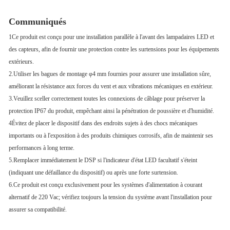
Plage d'humidité
Humidité relative ≤ 95% (maximum 40 °C)
Communiqués
1Ce produit est conçu pour une installation parallèle à l'avant des lampadaires LED et
des capteurs, afin de fournir une protection contre les surtensions pour les équipements
extérieurs.
2.Utiliser les bagues de montage φ4 mm fournies pour assurer une installation sûre,
améliorant la résistance aux forces du vent et aux vibrations mécaniques en extérieur.
3.Veuillez sceller correctement toutes les connexions de câblage pour préserver la
protection IP67 du produit, empêchant ainsi la pénétration de poussière et d'humidité.
4Évitez de placer le dispositif dans des endroits sujets à des chocs mécaniques
importants ou à l'exposition à des produits chimiques corrosifs, afin de maintenir ses
performances à long terme.
5.Remplacer immédiatement le DSP si l'indicateur d'état LED facultatif s'éteint
(indiquant une défaillance du dispositif) ou après une forte surtension.
6.Ce produit est conçu exclusivement pour les systèmes d'alimentation à courant
alternatif de 220 Vac; vérifiez toujours la tension du système avant l'installation pour
assurer sa compatibilité.