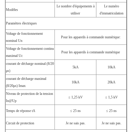
Le nombre d'équipements à
Le numéro
Modèles
utiliser
d'immatriculation
Paramètres électriques
Voltage de fonctionnement
Pour les appareils à commande numérique:
nominal Un
Voltage de fonctionnement continu
Pour les appareils à commande numérique
maximal Uc
courant de décharge nominal (8/20
5kA
10kA
μs)
courant de décharge maximal
10kA
20kA
(8/20μs) Imax
Niveau de protection de la tension
≤ 1,25 kV
≤ 1,5 kV
In@Up
Temps de réponse tA
≤ 25 ns
≤ 25 ns
Circuit de protection
Je ne sais pas.
Je ne sais pas.