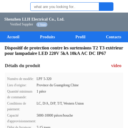
Shenzhen LLH Electrical Co., Ltd.
Verified Supplier
1 Years
Accueil
Produits
Profil
Contacts
Dispositif de protection contre les surtensions T2 T3 extérieur
pour lampadaire LED 220V 5kA 10kA AC DC IP67
Détails du produit
video
Numéro de modèle:
LPF 5-320
Lieu d'origine:
Province du Guangdong.Chine
Quantité minimum
1 pièce
de commande:
Conditions de
LC, D/A, D/P, T/T, Western Union
paiement:
Capacité
5000-10000 pièces/bouche
d'approvisionnement:
Délai de livraison:
7-15 jours