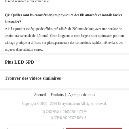
le rend résistant à l'air côtier salé.
Q4: Quelles sont les caractéristiques physiques des fils attachés et sont-ils faciles
à installer?
A4: Le produit est équipé de câbles pré-câblés de 200 mm de long avec une surface de
section transversale de 1,5 mm2. Cette longueur et cette largeur sont optimisées pour un
câblage pratique et efficace sur place,permettant des connexions rapides même dans des
espaces d'installation serrés.
Plus LED SPD
Trouver des vidéos similaires
Accueil
Produits
A propos de nous
Copyright © 2009 - 2026 Everychina.com.All rights reserved.
京公网安备11010502046171号
京ICP备2020037340号-5