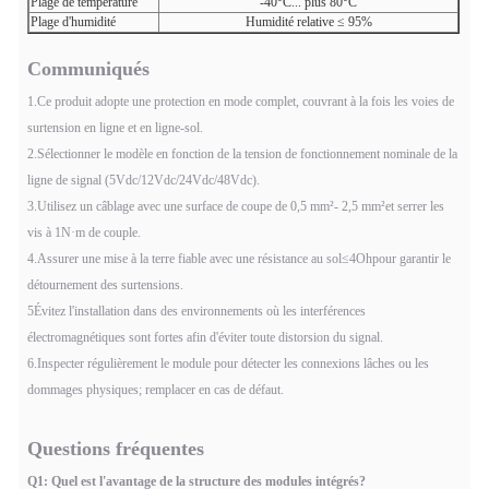
Plage de température
-40°C... plus 80°C
Plage d'humidité
Humidité relative ≤ 95%
Communiqués
1.Ce produit adopte une protection en mode complet, couvrant à la fois les voies de
surtension en ligne et en ligne-sol.
2.Sélectionner le modèle en fonction de la tension de fonctionnement nominale de la
ligne de signal (5Vdc/12Vdc/24Vdc/48Vdc).
3.Utilisez un câblage avec une surface de coupe de 0,5 mm
²
- 2,5 mm
²
et serrer les
vis à 1N
·
m de couple.
4.Assurer une mise à la terre fiable avec une résistance au sol
≤
4
Oh
pour garantir le
détournement des surtensions.
5Évitez l'installation dans des environnements où les interférences
électromagnétiques sont fortes afin d'éviter toute distorsion du signal.
6.Inspecter régulièrement le module pour détecter les connexions lâches ou les
dommages physiques; remplacer en cas de défaut.
Questions fréquentes
Q1: Quel est l'avantage de la structure des modules intégrés?