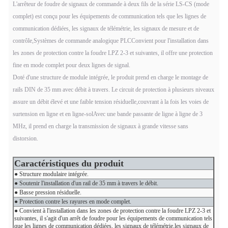
L'arrêteur de foudre de signaux de commande à deux fils de la série LS-CS (mode
complet) est conçu pour les équipements de communication tels que les lignes de
communication dédiées, les signaux de télémétrie, les signaux de mesure et de
contrôle,Systèmes de commande analogique PLCConvient pour l'installation dans
les zones de protection contre la foudre LPZ 2-3 et suivantes, il offre une protection
fine en mode complet pour deux lignes de signal.
Doté d'une structure de module intégrée, le produit prend en charge le montage de
rails DIN de 35 mm avec débit à travers. Le circuit de protection à plusieurs niveaux
assure un débit élevé et une faible tension résiduelle,couvrant à la fois les voies de
surtension en ligne et en ligne-solAvec une bande passante de ligne à ligne de 3
MHz, il prend en charge la transmission de signaux à grande vitesse sans
distorsion.
Caractéristiques du produit
● Structure modulaire intégrée.
● Soutenir l'installation d'un rail de 35 mm à travers le débit.
● Basse pression résiduelle.
● Protection contre les rayures en mode complet.
● Convient à l'installation dans les zones de protection contre la foudre LPZ 2-3 et
suivantes, il s'agit d'un arrêt de foudre pour les équipements de communication tels
que les lignes de communication dédiées, les signaux de télémétrie,les signaux de