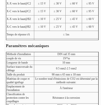
X-X vers le haut@C2
≤ 15 V
≤ 30 V
≤ 60 V
≤ 95 V
X-C vers le haut@C2
≤ 15 V
≤ 30 V
≤ 60 V
≤ 95 V
X-X vers le haut@B2
≤ 10 V
≤ 25 V
≤ 45 V
≤ 60 V
X-C vers le haut@B2
≤ 10 V
≤ 25 V
≤ 45 V
≤ 60 V
Temps de réponse tA
≤ 1ns
IR de courant de charge
500 mA
Paramètres mécaniques
Largeur de bande de
3 MHz
ligne à ligne fG
Méthode d'installation
DIN rail 35 mm
Le nombre de points de contrôle doit être le même que le
Ligne de protection
couple de vis
1N*m
nombre de points de contrôle.
Longueur de bande
10 mm
Surface transversale du
0.5 mm2-2.5 mm2
câblage
Taille du produit
90 mm x 65 mm x 18 mm
Matériau de coque et
Le nombre total d'émissions de CO2 est déterminé par la
qualité ignifuge
méthode suivante:
Emplacement de
À l'intérieur
l'installation
Classification de
protection contre les
Résistance à la corrosion
coquillages