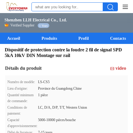
Shenzhen LLH Electrical Co., Ltd.
Verified Supplier
1 Years
Accueil
Produits
Profil
Contacts
Dispositif de protection contre la foudre 2 fil de signal SPD
5kA 10kV DIN Montage sur rail
Détails du produit
video
Numéro de modèle:
LS-CS5
Lieu d'origine:
Province du Guangdong.Chine
Quantité minimum
1 pièce
de commande:
Conditions de
LC, D/A, D/P, T/T, Western Union
paiement:
Capacité
5000-10000 pièces/bouche
d'approvisionnement:
Délai de livraison:
7-15 jours