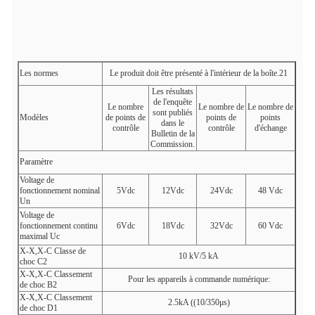
Les normes
Le produit doit être présenté à l'intérieur de la boîte.21
Les résultats
de l'enquête
Le nombre
Le nombre de
Le nombre de
sont publiés
Modèles
de points de
points de
points
dans le
contrôle
contrôle
d'échange
Bulletin de la
Commission.
Paramètre
Voltage de
fonctionnement nominal
5Vdc
12Vdc
24Vdc
48 Vdc
Un
Voltage de
fonctionnement continu
6Vdc
18Vdc
32Vdc
60 Vdc
maximal Uc
X-X,X-C Classe de
10 kV/5 kA
choc C2
X-X,X-C Classement
Pour les appareils à commande numérique:
de choc B2
X-X,X-C Classement
2.5kA ((10/350μs)
de choc D1