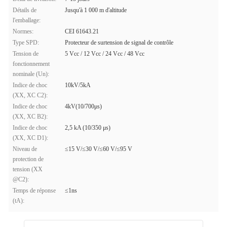
Détails de
Jusqu'à 1 000 m d'altitude
l'emballage:
Normes:
CEI 61643.21
Type SPD:
Protecteur de surtension de signal de contrôle
Tension de
5 Vcc / 12 Vcc / 24 Vcc / 48 Vcc
fonctionnement
nominale (Un):
Indice de choc
10kV/5kA
(XX, XC C2):
Indice de choc
4kV(10/700μs)
(XX, XC B2):
Indice de choc
2,5 kA (10/350 μs)
(XX, XC D1):
Niveau de
≤15 V/≤30 V/≤60 V/≤95 V
protection de
tension (XX
@C2):
Temps de réponse
≤1ns
(tA):