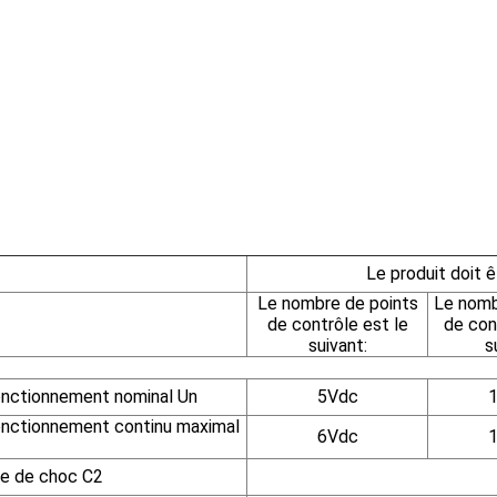
Le produit doit ê
Le nombre de points
Le nomb
de contrôle est le
de con
suivant:
s
onctionnement nominal Un
5Vdc
onctionnement continu maximal
6Vdc
se de choc C2