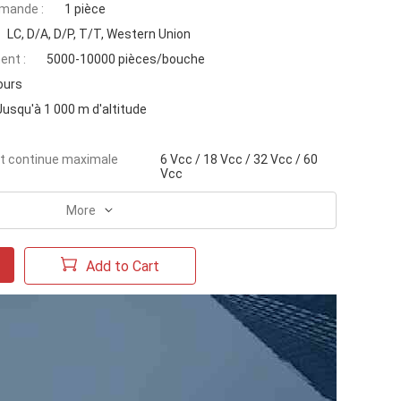
mande :
1 pièce
LC, D/A, D/P, T/T, Western Union
ent :
5000-10000 pièces/bouche
ours
Jusqu'à 1 000 m d'altitude
t continue maximale
6 Vcc / 18 Vcc / 32 Vcc / 60
Vcc
More
Add to Cart