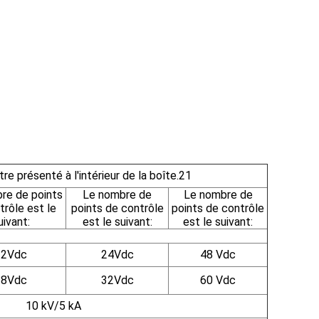
tre présenté à l'intérieur de la boîte.21
re de points
Le nombre de
Le nombre de
trôle est le
points de contrôle
points de contrôle
uivant:
est le suivant:
est le suivant:
12Vdc
24Vdc
48 Vdc
18Vdc
32Vdc
60 Vdc
10 kV/5 kA