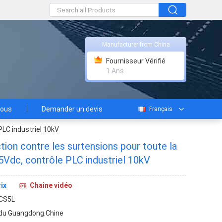
Manufacturer from China
Fournisseur Vérifié
1 Ans
nous
Demander un devis
Français
 PLC industriel 10kV
ction contre les surtensions pour toute la
, 5Vdc, contrôle PLC industriel 10kV
ix
Chaîne vidéo
CS5L
 du Guangdong.Chine