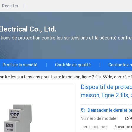
Register
ectrical Co., Ltd.
tions de protection contre les surtensions et la sécurité contre
Profil de la société
Contrôle de qualité
Contactez 
ontre les surtensions pour toute la maison, ligne 2 fils, 5Vdc, contrôle
Dispositif de prote
maison, ligne 2 fils
Demander le dernier pr
Numéro de modèle :
LS-
Lieu d'origine :
Province