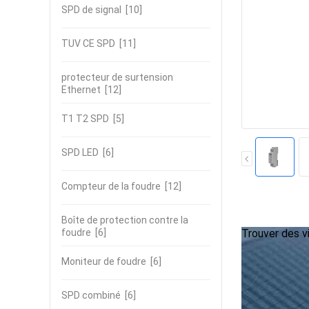
SPD de signal
[10]
TUV CE SPD
[11]
protecteur de surtension
Ethernet
[12]
T1 T2 SPD
[5]
SPD LED
[6]
Compteur de la foudre
[12]
Boîte de protection contre la
foudre
[6]
Trouver des vi
Moniteur de foudre
[6]
SPD combiné
[6]