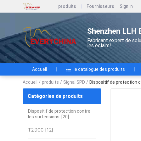
produits
Fournisseurs
Sign in
Shenzhen LLH El
Fabricant expert de solu
les éclairs!
Accueil
le catalogue des produits
Accueil
/
produits
/
Signal SPD
/
Dispositif de protection c
Catégories de produits
Dispositif de protection contre
les surtensions
[20]
T2 DOC
[12]