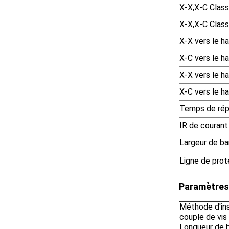
X-X,X-C Clas
X-X,X-C Clas
X-X vers le 
X-C vers le 
X-X vers le 
X-C vers le 
Temps de rép
IR de courant
Largeur de ba
Ligne de prot
Paramètres
Méthode d'ins
couple de vis
Longueur de 