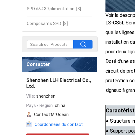
SPD d&#39;alimentation
[3]
Voir la descri
LS-CS5L Série
Composants SPD
[8]
que les ligne
installation d
pour deux lign
Doté d'une st
Contacter
circuit de pro
Shenzhen LLH Electrical Co.,
protection co
Ltd.
signaux à gran
Ville:
shenzhen
Pays / Région:
china
Caractérist
Contact:
MrOcean
● Structure i
Coordonnées du contact
● Support pou