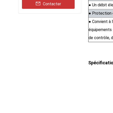
Contacter
● Un débit éle
● Protection 
● Convient à l
équipements d
de contrôle,
Spécificati