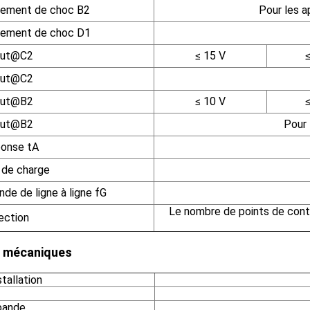
sement de choc B2
Pour les 
sement de choc D1
haut@C2
≤ 15 V
haut@C2
haut@B2
≤ 10 V
haut@B2
Pour 
onse tA
 de charge
nde de ligne à ligne fG
Le nombre de points de cont
ection
 mécaniques
tallation
bande