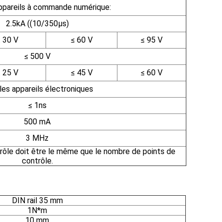
appareils à commande numérique:
2.5kA ((10/350μs)
≤ 30 V
≤ 60 V
≤ 95 V
≤ 500 V
≤ 25 V
≤ 45 V
≤ 60 V
les appareils électroniques
≤ 1ns
500 mA
3 MHz
rôle doit être le même que le nombre de points de
contrôle.
DIN rail 35 mm
1N*m
10 mm