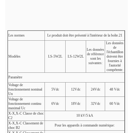
Les normes
Le produit doit être présenté à l'intérieur de la boîte.21
Les données
de
Les données
l'échantillon
de référence
Modèles
LS-5W2L
LS-12W2L
doivent être
sont les
fournies à
suivantes:
l'autorité
compétente.
Paramètre
Voltage de
fonctionnement nominal
5Vdc
12Vdc
24Vdc
48 Vdc
Un
Voltage de
fonctionnement continu
6Vdc
18Vdc
32Vdc
60 Vdc
maximal Uc
X-X,X-C Classe de choc
10 kV/5 kA
C2
X-X,X-C Classement de
Pour les appareils à commande numérique:
choc B2