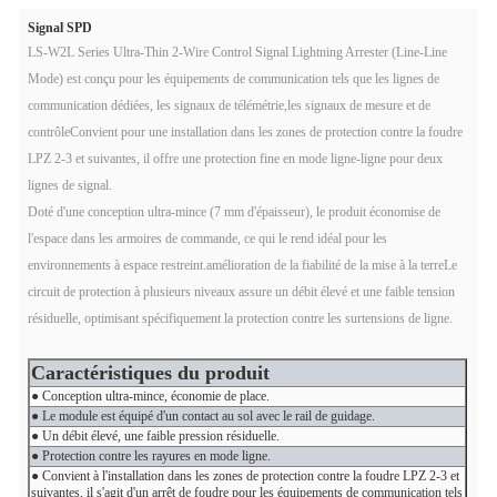
Signal SPD
LS-W2L Series Ultra-Thin 2-Wire Control Signal Lightning Arrester (Line-Line
Mode) est conçu pour les équipements de communication tels que les lignes de
communication dédiées, les signaux de télémétrie,les signaux de mesure et de
contrôleConvient pour une installation dans les zones de protection contre la foudre
LPZ 2-3 et suivantes, il offre une protection fine en mode ligne-ligne pour deux
lignes de signal.
Doté d'une conception ultra-mince (7 mm d'épaisseur), le produit économise de
l'espace dans les armoires de commande, ce qui le rend idéal pour les
environnements à espace restreint.amélioration de la fiabilité de la mise à la terreLe
circuit de protection à plusieurs niveaux assure un débit élevé et une faible tension
résiduelle, optimisant spécifiquement la protection contre les surtensions de ligne.
Caractéristiques du produit
● Conception ultra-mince, économie de place.
● Le module est équipé d'un contact au sol avec le rail de guidage.
● Un débit élevé, une faible pression résiduelle.
● Protection contre les rayures en mode ligne.
● Convient à l'installation dans les zones de protection contre la foudre LPZ 2-3 et
suivantes, il s'agit d'un arrêt de foudre pour les équipements de communication tels