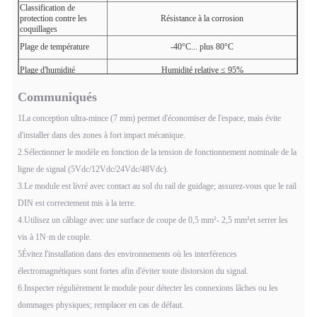
Classification de
protection contre les
Résistance à la corrosion
coquillages
Plage de température
-40°C... plus 80°C
Plage d'humidité
Humidité relative ≤ 95%
Communiqués
1La conception ultra-mince (7 mm) permet d'économiser de l'espace, mais évite
d'installer dans des zones à fort impact mécanique.
2.Sélectionner le modèle en fonction de la tension de fonctionnement nominale de la
ligne de signal (5Vdc/12Vdc/24Vdc/48Vdc).
3.Le module est livré avec contact au sol du rail de guidage; assurez-vous que le rail
DIN est correctement mis à la terre.
4.Utilisez un câblage avec une surface de coupe de 0,5 mm
²
- 2,5 mm
²
et serrer les
vis à 1N
·
m de couple.
5Évitez l'installation dans des environnements où les interférences
électromagnétiques sont fortes afin d'éviter toute distorsion du signal.
6.Inspecter régulièrement le module pour détecter les connexions lâches ou les
dommages physiques; remplacer en cas de défaut.