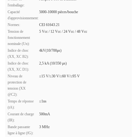
l'emballage:
Capacité
5000-10000 pièces/bouche
d'approvisionnement:
Normes:
CEI 61643.21
Tension de
5 Vcc / 12 Vcc / 24 Vcc / 48 Vcc
fonctionnement
nominale (Un):
Indice de choc
4kV(10/700μs)
(XX, XC B2):
Indice de choc
2,5 kA (10/350 μs)
(XX, XC D1):
Niveau de
≤15 V/≤30 V/≤60 V/≤95 V
protection de
tension (XX
@C2):
Temps de réponse
≤1ns
(tA):
Courant de charge
500mA
(IR):
Bande passante
3 MHz
ligne à ligne (fG):