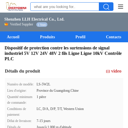
Shenzhen LLH Electrical Co., Ltd.
Verified Supplier
1 Years
Accueil
Produits
Profil
Contacts
Dispositif de protection contre les surtensions de signal
industriel 5V 12V 24V 48V 2 fils Ligne Ligne 10kV Contrôle
PLC
Détails du produit
video
Numéro de modèle:
LS-5W2L
Lieu d'origine:
Province du Guangdong.Chine
Quantité minimum
1 pièce
de commande:
Conditions de
LC, D/A, D/P, T/T, Western Union
paiement:
Délai de livraison:
7-15 jours
Détails de
Jusqu'à 1 000 m d'altitude