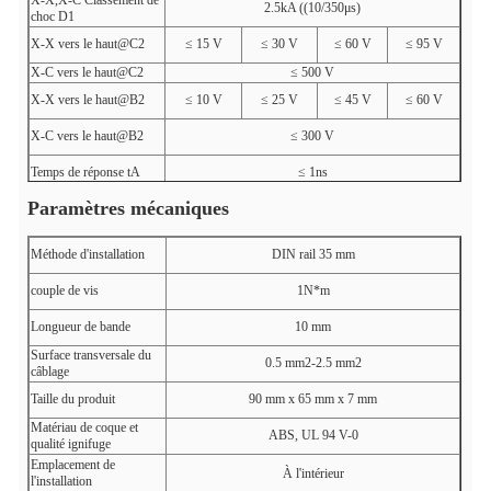
X-X,X-C Classement de
2.5kA ((10/350μs)
choc D1
X-X vers le haut@C2
≤ 15 V
≤ 30 V
≤ 60 V
≤ 95 V
X-C vers le haut@C2
≤ 500 V
X-X vers le haut@B2
≤ 10 V
≤ 25 V
≤ 45 V
≤ 60 V
X-C vers le haut@B2
≤ 300 V
Temps de réponse tA
≤ 1ns
Paramètres mécaniques
IR de courant de charge
500 mA
Largeur de bande de
3 MHz
ligne à ligne fG
Méthode d'installation
DIN rail 35 mm
Le nombre de points de contrôle doit être le même que le
Ligne de protection
nombre de points de contrôle.
couple de vis
1N*m
Longueur de bande
10 mm
Surface transversale du
0.5 mm2-2.5 mm2
câblage
Taille du produit
90 mm x 65 mm x 7 mm
Matériau de coque et
ABS, UL 94 V-0
qualité ignifuge
Emplacement de
À l'intérieur
l'installation