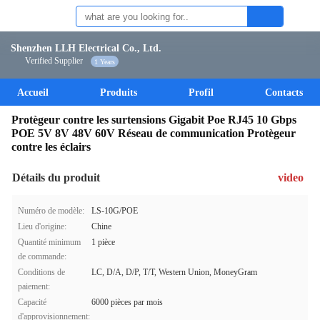
Shenzhen LLH Electrical Co., Ltd.
Verified Supplier
1 Years
Accueil
Produits
Profil
Contacts
Protègeur contre les surtensions Gigabit Poe RJ45 10 Gbps
POE 5V 8V 48V 60V Réseau de communication Protègeur
contre les éclairs
Détails du produit
video
Numéro de modèle:
LS-10G/POE
Lieu d'origine:
Chine
Quantité minimum
1 pièce
de commande:
Conditions de
LC, D/A, D/P, T/T, Western Union, MoneyGram
paiement:
Capacité
6000 pièces par mois
d'approvisionnement: