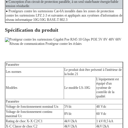
● Conception d'un circuit de protection parallèle, à un seul stade/haute énergie/faible
tension résiduelle.
● Protégeurs contre les surtensions Cat-6A installés dans les zones de protection
contre les surtensions LPZ 2-3 et suivantes et appliqués aux systèmes d'information de
réseau informatique 10G/10G BASE-T 802.3
Spécification du produit
Paramètre
Le produit doit être présenté à l'intérieur de
Les normes
la boîte.21
L'équipement est
équipé d'un
Modèles
Le modèle LS-10G
système de
contrôle de la
qualité.
Paramètre
Voltage de fonctionnement nominal Un
5Vdc
48 Vdc
Voltage de fonctionnement continu
8Vdc
60 Vdc
maximal Uc
Rating de choc X-X C2/C1
4kV/2kA
1 kV/0,5 kA
X-C Classe de choc C2
4kV/2kA
4kV/2kA