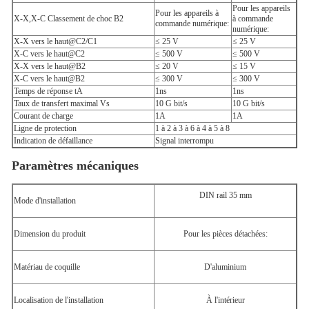
Pour les appareils
Pour les appareils à
X-X,X-C Classement de choc B2
à commande
commande numérique:
numérique:
X-X vers le haut@C2/C1
≤ 25 V
≤ 25 V
X-C vers le haut@C2
≤ 500 V
≤ 500 V
X-X vers le haut@B2
≤ 20 V
≤ 15 V
X-C vers le haut@B2
≤ 300 V
≤ 300 V
Temps de réponse tA
1ns
1ns
Taux de transfert maximal Vs
10 G bit/s
10 G bit/s
Courant de charge
1A
1A
Ligne de protection
1 à 2 à 3 à 6 à 4 à 5 à 8
Indication de défaillance
Signal interrompu
Paramètres mécaniques
DIN rail 35 mm
Mode d'installation
Dimension du produit
Pour les pièces détachées:
Matériau de coquille
D'aluminium
Localisation de l'installation
À l'intérieur