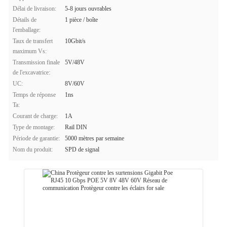
Délai de livraison:
5-8 jours ouvrables
Détails de
1 pièce / boîte
l'emballage:
Taux de transfert
10Gbit/s
maximum Vs:
Transmission finale
5V/48V
de l'excavatrice:
UC:
8V/60V
Temps de réponse
1ns
Ta:
Courant de charge:
1A
Type de montage:
Rail DIN
Période de garantie:
5000 mètres par semaine
Nom du produit:
SPD de signal