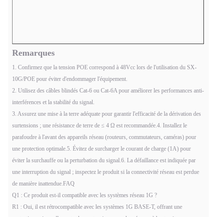
Remarques
1. Confirmez que la tension POE correspond à 48Vcc lors de l'utilisation du SX-
10G/POE pour éviter d'endommager l'équipement.
2. Utilisez des câbles blindés Cat-6 ou Cat-6A pour améliorer les performances anti-
interférences et la stabilité du signal.
3. Assurez une mise à la terre adéquate pour garantir l'efficacité de la dérivation des
surtensions ; une résistance de terre de ≤ 4 Ω est recommandée.
4. Installez le
parafoudre à l'avant des appareils réseau (routeurs, commutateurs, caméras) pour
une protection optimale.
5. Évitez de surcharger le courant de charge (1A) pour
éviter la surchauffe ou la perturbation du signal.
6. La défaillance est indiquée par
une interruption du signal ; inspectez le produit si la connectivité réseau est perdue
de manière inattendue.
FAQ
Q1 : Ce produit est-il compatible avec les systèmes réseau 1G ?
R1 : Oui, il est rétrocompatible avec les systèmes 1G BASE-T, offrant une