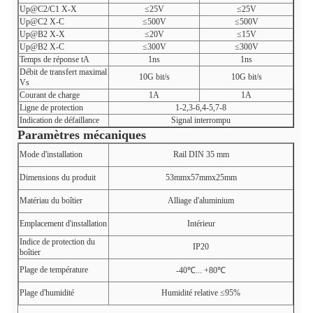
Up@C2/C1 X-X
≤25V
≤25V
Up@C2 X-C
≤500V
≤500V
Up@B2 X-X
≤20V
≤15V
Up@B2 X-C
≤300V
≤300V
Temps de réponse tA
1ns
1ns
Débit de transfert maximal
10G bit/s
10G bit/s
Vs
Courant de charge
1A
1A
Ligne de protection
1-2,3-6,4-5,7-8
Indication de défaillance
Signal interrompu
Paramètres mécaniques
Mode d'installation
Rail DIN 35 mm
Dimensions du produit
53mmx57mmx25mm
Matériau du boîtier
Alliage d'aluminium
Emplacement d'installation
Intérieur
Indice de protection du
IP20
boîtier
Plage de température
-40℃... +80℃
Plage d'humidité
Humidité relative ≤95%