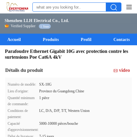
Shenzhen LLH Electrical Co., Ltd.
Verified Supplier
1 Years
Accueil
Produits
Profil
Contacts
Parafoudre Ethernet Gigabit 10G avec protection contre les
surtensions Poe Cat6A 4kV
Détails du produit
video
Numéro de modèle:
SX-10G
Lieu d'origine:
Province du Guangdong.Chine
Quantité minimum
1 pièce
de commande:
Conditions de
LC, D/A, D/P, T/T, Western Union
paiement:
Capacité
5000-10000 pièces/bouche
d'approvisionnement:
Délai de livraison:
7-15 jours