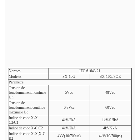
Normes
IEC 61643.21
Modèles
SX-10G
SX-10G/POE
Paramètre
Tension de
fonctionnement nominale
5Vcc
48Vcc
Un
Tension de
fonctionnement continue
6.8Vcc
60Vcc
maximale Uc
Indice de choc X-X
4kV/2kA
1kV/0.5kA
C2/C1
Indice de choc X-C C2
4kV/2kA
4kV/2kA
Indice de choc X-X,X-C
4kV(10/700µs)
4kV(10/700µs)
B2