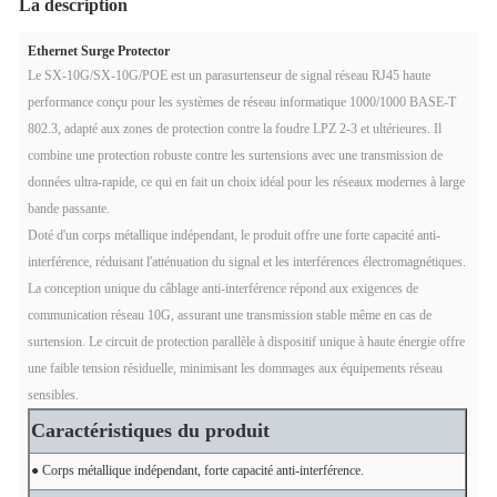
La description
Ethernet Surge Protector
Le SX-10G/SX-10G/POE est un parasurtenseur de signal réseau RJ45 haute
performance conçu pour les systèmes de réseau informatique 1000/1000 BASE-T
802.3, adapté aux zones de protection contre la foudre LPZ 2-3 et ultérieures. Il
combine une protection robuste contre les surtensions avec une transmission de
données ultra-rapide, ce qui en fait un choix idéal pour les réseaux modernes à large
bande passante.
Doté d'un corps métallique indépendant, le produit offre une forte capacité anti-
interférence, réduisant l'atténuation du signal et les interférences électromagnétiques.
La conception unique du câblage anti-interférence répond aux exigences de
communication réseau 10G, assurant une transmission stable même en cas de
surtension. Le circuit de protection parallèle à dispositif unique à haute énergie offre
une faible tension résiduelle, minimisant les dommages aux équipements réseau
sensibles.
Caractéristiques du produit
● Corps métallique indépendant, forte capacité anti-interférence.