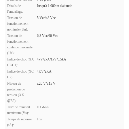
Détails de
Jusqu'à 1 000 m d'altitude
l'emballage:
Tension de
5 Vcc/48 Vcc
fonctionnement
nominale (Un):
Tension de
6,8 Vcc/60 Vcc
fonctionnement
continue maximale
(Uc):
Indice de choc (XX
4kV/2kA/1kV/0,5kA
C2/C1):
Indice de choc (XC
4KV/2KA
C2):
Niveau de
≤20 V/≤15 V
protection de
tension (XX
@B2):
Taux de transfert
10Gbit/s
maximum (Vs):
Temps de réponse
1ns
(tA):