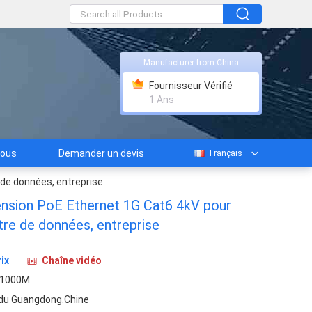
Manufacturer from China
Fournisseur Vérifié
1 Ans
nous
Demander un devis
Français
 de données, entreprise
ension PoE Ethernet 1G Cat6 4kV pour
tre de données, entreprise
ix
Chaîne vidéo
-1000M
 du Guangdong.Chine