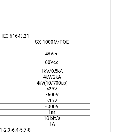
IEC 61643.21
SX-1000M/POE
48Vcc
60Vcc
1kV/0.5kA
4kV/2kA
4kV(10/700µs)
≤25V
≤500V
≤15V
≤300V
1ns
1G bit/s
1A
1-2,3-6,4-5,7-8