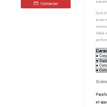
transm
Contacter
Doté d'
et les 
communi
faible 
perfor
Carac
● Corp
● Supp
● Conc
● Conc
Scéna
Parafo
et app