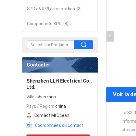
SPD d&#39;alimentation
[3]
Composants SPD
[8]
Contacter
Shenzhen LLH Electrical Co.,
Ltd.
Voir la d
Ville:
shenzhen
Pays / Région:
china
Le SX-
Contact:
MrOcean
informa
Coordonnées du contact
ultérie