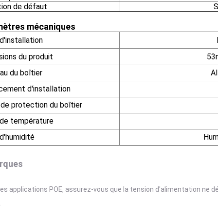
tion de défaut
S
mètres mécaniques
'installation
ions du produit
53
au du boîtier
Al
ement d'installation
 de protection du boîtier
 de température
d'humidité
Humi
rques
les applications POE, assurez-vous que la tension d'alimentation ne
.