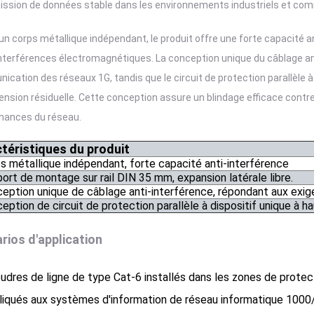
ission de données stable dans les environnements industriels et co
un corps métallique indépendant, le produit offre une forte capacité an
interférences électromagnétiques. La conception unique du câblage a
cation des réseaux 1G, tandis que le circuit de protection parallèle à
tension résiduelle. Cette conception assure un blindage efficace con
mances du réseau.
téristiques du produit
s métallique indépendant, forte capacité anti-interférence
ort de montage sur rail DIN 35 mm, expansion latérale libre.
eption unique de câblage anti-interférence, répondant aux exi
eption de circuit de protection parallèle à dispositif unique à hau
rios d'application
udres de ligne de type Cat-6 installés dans les zones de protec
liqués aux systèmes d'information de réseau informatique 100