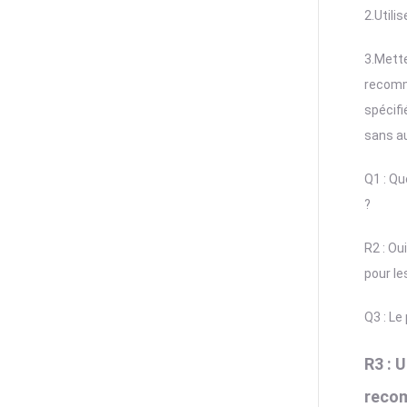
2.Utili
3.Mette
recom
spécifi
sans a
Q1 : Qu
?
R2 : Ou
pour le
Q3 : Le
R3 : 
recom