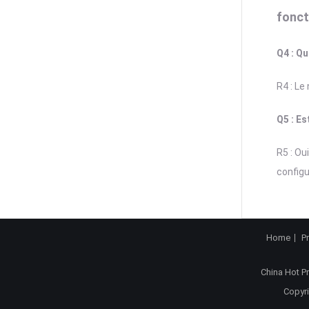
fonct
Q4 : Qu
R4 : Le
Q5 : Es
R5 : Ou
configu
Home
P
China Hot P
Copyri