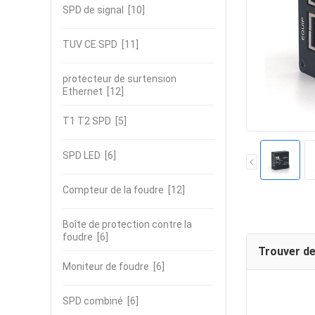
SPD de signal
[10]
TUV CE SPD
[11]
protecteur de surtension
Ethernet
[12]
T1 T2 SPD
[5]
SPD LED
[6]
Compteur de la foudre
[12]
Boîte de protection contre la
foudre
[6]
Trouver de
Moniteur de foudre
[6]
SPD combiné
[6]