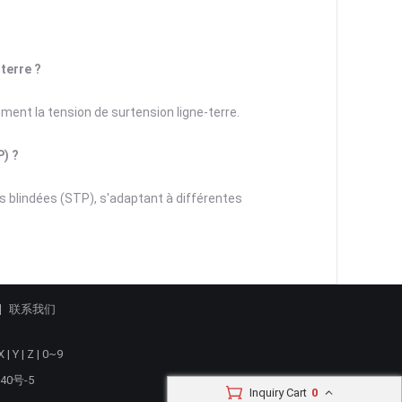
-terre ?
ement la tension de surtension ligne-terre.
P) ?
es blindées (STP), s'adaptant à différentes
联系我们
X
|
Y
|
Z
|
0~9
40号-5
Inquiry Cart
0