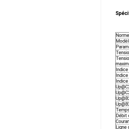
Spéci
Norme
Modèl
Param
Tensio
Tensio
maxim
Indice
Indice
Indice
Up@C2
Up@C2
Up@B2
Up@B2
Temps
Débit 
Couran
Ligne 