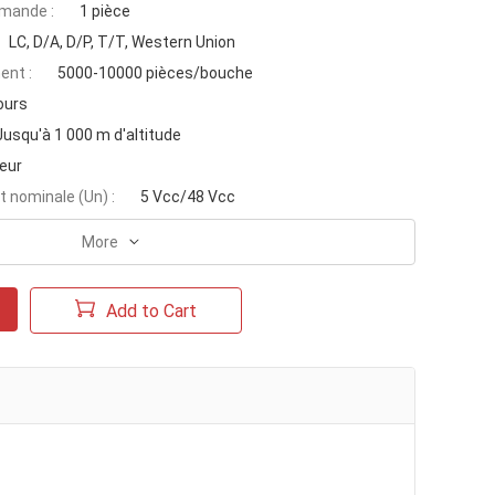
mande :
1 pièce
LC, D/A, D/P, T/T, Western Union
ent :
5000-10000 pièces/bouche
ours
Jusqu'à 1 000 m d'altitude
eur
 nominale (Un) :
5 Vcc/48 Vcc
More
Add to Cart