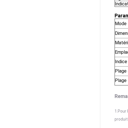
Indica
Para
Mode d
Dimens
Matéri
Emplac
Indice
Plage
Plage 
Rema
1.Pour 
produit