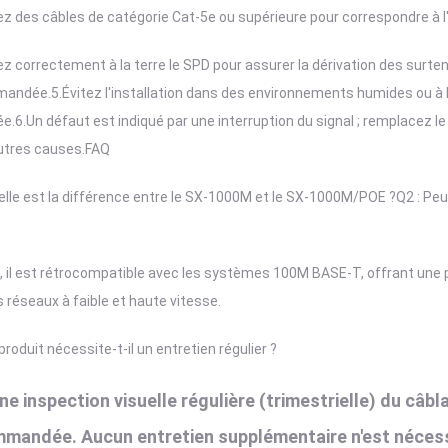
sez des câbles de catégorie Cat-5e ou supérieure pour correspondre à l'
z correctement à la terre le SPD pour assurer la dérivation des surten
mandée.
5.Évitez l'installation dans des environnements humides ou à
ée.
6.Un défaut est indiqué par une interruption du signal ; remplacez le
utres causes.
FAQ
elle est la différence entre le SX-1000M et le SX-1000M/POE ?
Q2 : Peu
i, il est rétrocompatible avec les systèmes 100M BASE-T, offrant une 
s réseaux à faible et haute vitesse.
 produit nécessite-t-il un entretien régulier ?
Une inspection visuelle régulière (trimestrielle) du câ
mandée. Aucun entretien supplémentaire n'est nécess