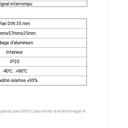
ignal interrompu
Rail DIN 35 mm
mmx57mmx25mm
liage d'aluminium
Intérieur
IP20
-40℃…+80℃
dité relative ≤95%
 dépasse pas 60Vcc pour éviter d'endommager le