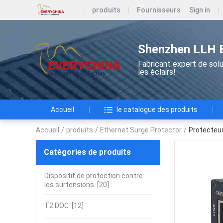
produits
Fournisseurs
Sign in
Shenzhen LLH El
Fabricant expert de solu
les éclairs!
Accueil
le catalogue des produits
Accueil
/
produits
/
Ethernet Surge Protector
/
Protecteur
Catégories de produits
Dispositif de protection contre
les surtensions
[20]
T2 DOC
[12]