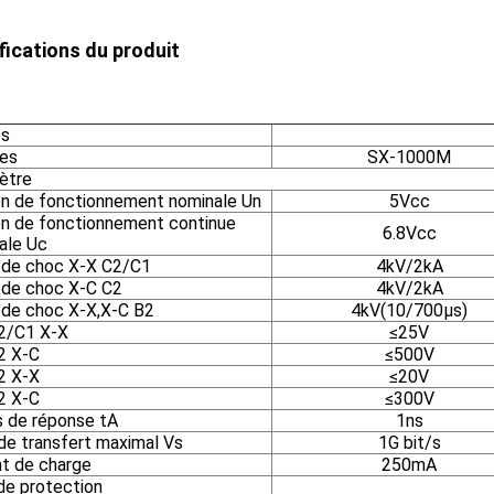
fications du produit
s
es
SX-1000M
ètre
n de fonctionnement nominale Un
5Vcc
n de fonctionnement continue
6.8Vcc
ale Uc
 de choc X-X C2/C1
4kV/2kA
 de choc X-C C2
4kV/2kA
 de choc X-X,X-C B2
4kV(10/700µs)
/C1 X-X
≤25V
 X-C
≤500V
 X-X
≤20V
 X-C
≤300V
 de réponse tA
1ns
de transfert maximal Vs
1G bit/s
t de charge
250mA
de protection