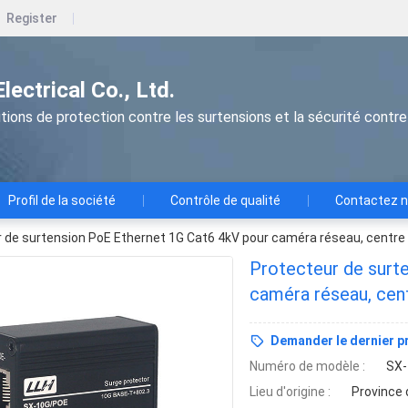
Register
ectrical Co., Ltd.
tions de protection contre les surtensions et la sécurité contre
Profil de la société
Contrôle de qualité
Contactez 
 de surtension PoE Ethernet 1G Cat6 4kV pour caméra réseau, centre
Protecteur de surt
caméra réseau, cen
Demander le dernier pr
Numéro de modèle :
SX
Lieu d'origine :
Province