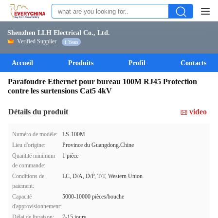
Shenzhen LLH Electrical Co., Ltd.
Verified Supplier
1 Years
Accueil
Produits
Profil
Contacts
Parafoudre Ethernet pour bureau 100M RJ45 Protection
contre les surtensions Cat5 4kV
Détails du produit
video
Numéro de modèle:
LS-100M
Lieu d'origine:
Province du Guangdong.Chine
Quantité minimum
1 pièce
de commande:
Conditions de
LC, D/A, D/P, T/T, Western Union
paiement:
Capacité
5000-10000 pièces/bouche
d'approvisionnement:
Délai de livraison:
7-15 jours