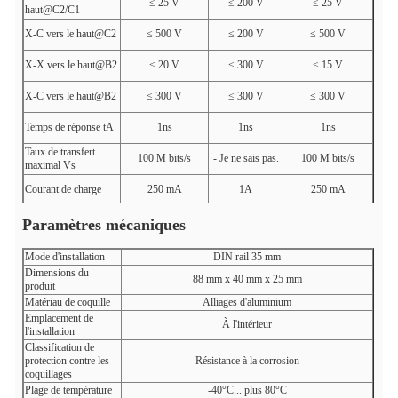
≤ 25 V
≤ 200 V
≤ 25 V
haut@C2/C1
X-C vers le haut@C2
≤ 500 V
≤ 200 V
≤ 500 V
X-X vers le haut@B2
≤ 20 V
≤ 300 V
≤ 15 V
X-C vers le haut@B2
≤ 300 V
≤ 300 V
≤ 300 V
Temps de réponse tA
1ns
1ns
1ns
Taux de transfert
100 M bits/s
- Je ne sais pas.
100 M bits/s
maximal Vs
Courant de charge
250 mA
1A
250 mA
Ligne de protection
1 à 2 à 3 à 6
(45 ans et plus)
1 à 2 à 3 à 6
Paramètres mécaniques
Indication de
Signal interrompu
Mode d'installation
DIN rail 35 mm
défaillance
Dimensions du
88 mm x 40 mm x 25 mm
produit
Matériau de coquille
Alliages d'aluminium
Emplacement de
À l'intérieur
l'installation
Classification de
protection contre les
Résistance à la corrosion
coquillages
Plage de température
-40°C... plus 80°C