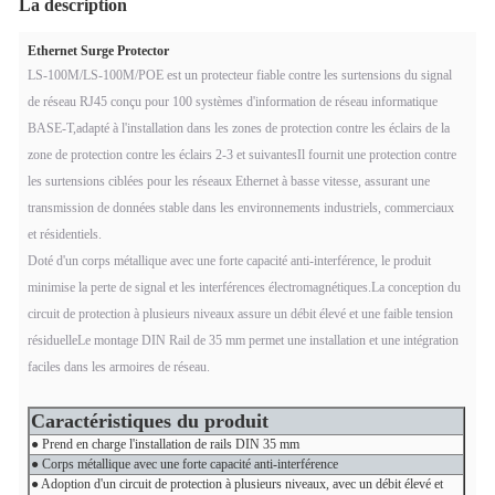
La description
Ethernet Surge Protector
LS-100M/LS-100M/POE est un protecteur fiable contre les surtensions du signal
de réseau RJ45 conçu pour 100 systèmes d'information de réseau informatique
BASE-T,adapté à l'installation dans les zones de protection contre les éclairs de la
zone de protection contre les éclairs 2-3 et suivantesIl fournit une protection contre
les surtensions ciblées pour les réseaux Ethernet à basse vitesse, assurant une
transmission de données stable dans les environnements industriels, commerciaux
et résidentiels.
Doté d'un corps métallique avec une forte capacité anti-interférence, le produit
minimise la perte de signal et les interférences électromagnétiques.La conception du
circuit de protection à plusieurs niveaux assure un débit élevé et une faible tension
résiduelleLe montage DIN Rail de 35 mm permet une installation et une intégration
faciles dans les armoires de réseau.
Caractéristiques du produit
● Prend en charge l'installation de rails DIN 35 mm
● Corps métallique avec une forte capacité anti-interférence
● Adoption d'un circuit de protection à plusieurs niveaux, avec un débit élevé et