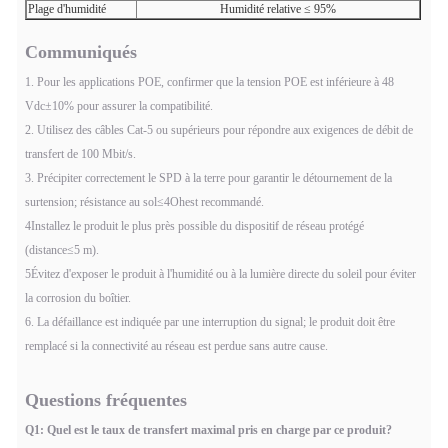
Plage d'humidité
Humidité relative ≤ 95%
Communiqués
1. Pour les applications POE, confirmer que la tension POE est inférieure à 48
Vdc
±
10% pour assurer la compatibilité.
2. Utilisez des câbles Cat-5 ou supérieurs pour répondre aux exigences de débit de
transfert de 100 Mbit/s.
3. Précipiter correctement le SPD à la terre pour garantir le détournement de la
surtension; résistance au sol
≤
4
Oh
est recommandé.
4Installez le produit le plus près possible du dispositif de réseau protégé
(distance
≤
5 m).
5Évitez d'exposer le produit à l'humidité ou à la lumière directe du soleil pour éviter
la corrosion du boîtier.
6. La défaillance est indiquée par une interruption du signal; le produit doit être
remplacé si la connectivité au réseau est perdue sans autre cause.
Questions fréquentes
Q1: Quel est le taux de transfert maximal pris en charge par ce produit?