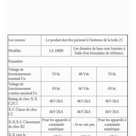
Les normes
Le produit doit être présenté à l'intérieur de la boîte.21
Les données de base sont fournies à
Modèles
LS-100M
l'aide d'un formulaire de référence.
Paramètre
Voltage de
fonctionnement
5Vdc
48 Vdc
5Vdc
nominal Un
Voltage de
fonctionnement
6Vdc
60 Vdc
6Vdc
continu maximal Uc
Rating de choc X-X
4kV/2kA
4kV/2kA
4kV/2kA
C2/C1
X-C Classe de choc
4kV/2kA
4kV/2kA
4kV/2kA
C2
Pour les appareils à
Pour les appareils à
X-X,X-C Classement
commande
- Je ne sais pas.
commande
de choc B2
numérique:
numérique:
X-X vers le