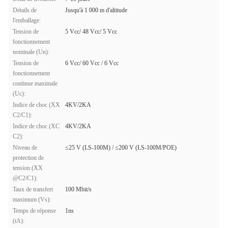
Détails de
Jusqu'à 1 000 m d'altitude
l'emballage:
Tension de
5 Vcc/ 48 Vcc/ 5 Vcc
fonctionnement
nominale (Un):
Tension de
6 Vcc/ 60 Vcc / 6 Vcc
fonctionnement
continue maximale
(Uc):
Indice de choc (XX
4KV/2KA
C2/C1):
Indice de choc (XC
4KV/2KA
C2):
Niveau de
≤25 V (LS-100M) / ≤200 V (LS-100M/POE)
protection de
tension (XX
@C2/C1):
Taux de transfert
100 Mbit/s
maximum (Vs):
Temps de réponse
1ns
(tA):