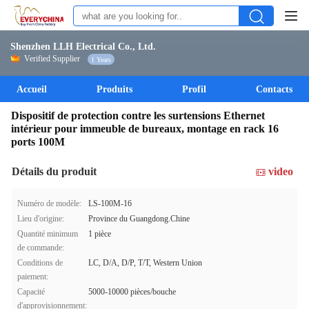
Shenzhen LLH Electrical Co., Ltd.
Verified Supplier
1 Years
Accueil
Produits
Profil
Contacts
Dispositif de protection contre les surtensions Ethernet
intérieur pour immeuble de bureaux, montage en rack 16
ports 100M
Détails du produit
video
Numéro de modèle:
LS-100M-16
Lieu d'origine:
Province du Guangdong.Chine
Quantité minimum
1 pièce
de commande:
Conditions de
LC, D/A, D/P, T/T, Western Union
paiement:
Capacité
5000-10000 pièces/bouche
d'approvisionnement: