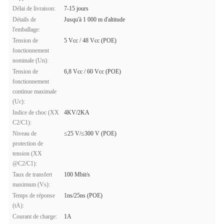
Délai de livraison:
7-15 jours
Détails de
Jusqu'à 1 000 m d'altitude
l'emballage:
Tension de
5 Vcc / 48 Vcc (POE)
fonctionnement
nominale (Un):
Tension de
6,8 Vcc / 60 Vcc (POE)
fonctionnement
continue maximale
(Uc):
Indice de choc (XX
4KV/2KA
C2/C1):
Niveau de
≤25 V/≤300 V (POE)
protection de
tension (XX
@C2/C1):
Taux de transfert
100 Mbit/s
maximum (Vs):
Temps de réponse
1ns/25ns (POE)
(tA):
Courant de charge:
1A