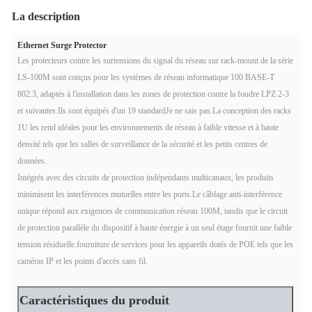
La description
Ethernet Surge Protector
Les protecteurs contre les surtensions du signal du réseau sur rack-mount de la série
LS-100M sont conçus pour les systèmes de réseau informatique 100 BASE-T
802.3, adaptés à l'installation dans les zones de protection contre la foudre LPZ 2-3
et suivantes.Ils sont équipés d'un 19 standard
Je ne sais pas.
La conception des racks
1U les rend idéales pour les environnements de réseau à faible vitesse et à haute
densité tels que les salles de surveillance de la sécurité et les petits centres de
données.
Intégrés avec des circuits de protection indépendants multicanaux, les produits
minimisent les interférences mutuelles entre les ports.Le câblage anti-interférence
unique répond aux exigences de communication réseau 100M, tandis que le circuit
de protection parallèle du dispositif à haute énergie à un seul étage fournit une faible
tension résiduelle.fourniture de services pour les appareils dotés de POE tels que les
caméras IP et les points d'accès sans fil.
Caractéristiques du produit