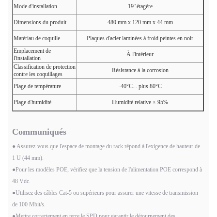
1 à 2 à 3 à 6
45 à 78
1 à 2 à 3 à 6
45 à 78
1
Mode d'installation
19 ̊ étagère
protection
Indication de
Signal interrompu
Dimensions du produit
480 mm x 120 mm x 44 mm
défaillance
Matériau de coquille
Plaques d'acier laminées à froid peintes en noir
Emplacement de
À l'intérieur
l'installation
Classification de protection
Résistance à la corrosion
contre les coquillages
Plage de température
-40°C... plus 80°C
Plage d'humidité
Humidité relative ≤ 95%
Communiqués
● Assurez-vous que l'espace de montage du rack répond à l'exigence de hauteur de
1 U (44 mm).
●Pour les modèles POE, vérifiez que la tension de l'alimentation POE correspond à
48 Vdc.
●Utilisez des câbles Cat-5 ou supérieurs pour assurer une vitesse de transmission
de 100 Mbit/s.
●Mettre correctement en terre le SPD pour garantir le détournement des