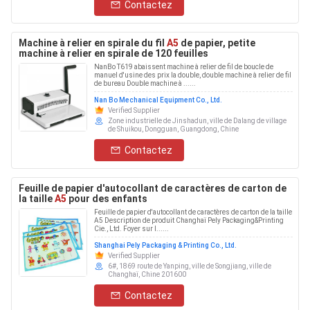
Contactez
Machine à relier en spirale du fil
A5
de papier, petite
machine à relier en spirale de 120 feuilles
NanBo T619 abaissent machine à relier de fil de boucle de
manuel d'usine des prix la double, double machine à relier de fil
de bureau Double machine à ......
Nan Bo Mechanical Equipment Co., Ltd.
Verified Supplier
Zone industrielle de Jinshadun, ville de Dalang de village
de Shuikou, Dongguan, Guangdong, Chine
Contactez
Feuille de papier d'autocollant de caractères de carton de
la taille
A5
pour des enfants
Feuille de papier d'autocollant de caractères de carton de la taille
A5 Description de produit Changhaï Pely Packaging&Printing
Cie., Ltd. Foyer sur l......
Shanghai Pely Packaging & Printing Co., Ltd.
Verified Supplier
6#, 1869 route de Yanping, ville de Songjiang, ville de
Changhaï, Chine 201600
Contactez