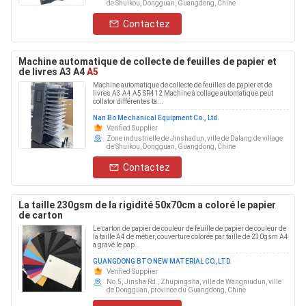
de Shuikou, Dongguan, Guangdong, Chine
Contactez
Machine automatique de collecte de feuilles de papier et
de livres A3 A4
A5
Machine automatique de collecte de feuilles de papier et de
livres A3 A4 A5 SR412 Machine à collage automatique peut
collator différentes ta...
Nan Bo Mechanical Equipment Co., Ltd.
Verified Supplier
Zone industrielle de Jinshadun, ville de Dalang de village
de Shuikou, Dongguan, Guangdong, Chine
Contactez
La taille 230gsm de la rigidité 50x70cm a coloré le papier
de carton
Le carton de papier de couleur de feuille de papier de couleur de
la taille A4 de métier, couverture colorée par taille de 230gsm A4
a gravé le pap...
GUANGDONG BTO NEW MATERIAL CO.,LTD.
Verified Supplier
No.5, Jinsha Rd., Zhupingsha, ville de Wangniudun, ville
de Dongguan, province du Guangdong, Chine