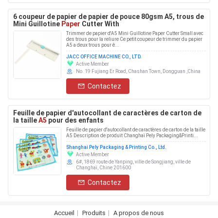
6 coupeur de papier de papier de pouce 80gsm A5, trous de
Mini Guillotine
Paper
Cutter With
Trimmer de papier d'A5 Mini Guillotine Paper Cutter Small avec
des trous pour la reliure Ce petit coupeur de trimmer du papier
A5 a deux trous pour ê...
JACC OFFICE MACHINE CO., LTD.
Active Member
No. 19 Fujiang Er Road, Chashan Town, Dongguan ,China
Contactez
Feuille de papier d'autocollant de caractères de carton de
la taille
A5
pour des enfants
Feuille de papier d'autocollant de caractères de carton de la taille
A5 Description de produit Changhaï Pely Packaging&Printi...
Shanghai Pely Packaging & Printing Co., Ltd.
Active Member
6#, 1869 route de Yanping, ville de Songjiang, ville de
Changhaï, Chine 201600
Contactez
Accueil
Produits
A propos de nous