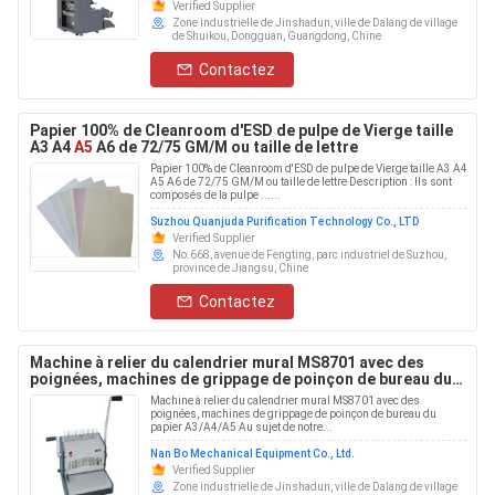
Verified Supplier
Zone industrielle de Jinshadun, ville de Dalang de village
de Shuikou, Dongguan, Guangdong, Chine
Contactez
Papier 100% de Cleanroom d'ESD de pulpe de Vierge taille
A3 A4
A5
A6 de 72/75 GM/M ou taille de lettre
Papier 100% de Cleanroom d'ESD de pulpe de Vierge taille A3 A4
A5 A6 de 72/75 GM/M ou taille de lettre Description : Ils sont
composés de la pulpe ......
Suzhou Quanjuda Purification Technology Co., LTD
Verified Supplier
No.668, avenue de Fengting, parc industriel de Suzhou,
province de Jiangsu, Chine
Contactez
Machine à relier du calendrier mural MS8701 avec des
poignées, machines de grippage de poinçon de bureau du
papier A3/A4/A5
Machine à relier du calendrier mural MS8701 avec des
poignées, machines de grippage de poinçon de bureau du
papier A3/A4/A5 Au sujet de notre...
Nan Bo Mechanical Equipment Co., Ltd.
Verified Supplier
Zone industrielle de Jinshadun, ville de Dalang de village