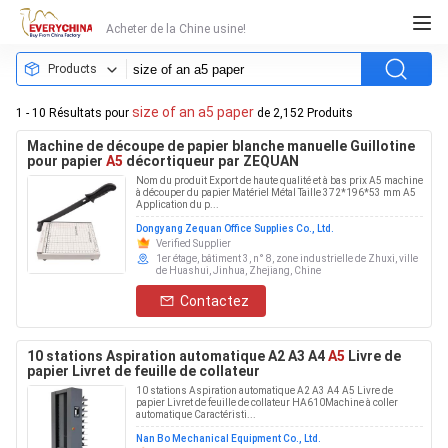
Acheter de la Chine usine!
Products
size of an a5 paper
1 - 10 Résultats pour
de 2,152 Produits
Machine de découpe de papier blanche manuelle Guillotine
pour papier
A5
décortiqueur par ZEQUAN
Nom du produit Export de haute qualité et à bas prix A5 machine
à découper du papier Matériel Métal Taille 372*196*53 mm A5
Application du p...
Dongyang Zequan Office Supplies Co., Ltd.
Verified Supplier
1er étage, bâtiment 3, n° 8, zone industrielle de Zhuxi, ville
de Huashui, Jinhua, Zhejiang, Chine
Contactez
10 stations Aspiration automatique A2 A3 A4
A5
Livre de
papier Livret de feuille de collateur
10 stations Aspiration automatique A2 A3 A4 A5 Livre de
papier Livret de feuille de collateur HA610Machine à coller
automatique Caractéristi...
Nan Bo Mechanical Equipment Co., Ltd.