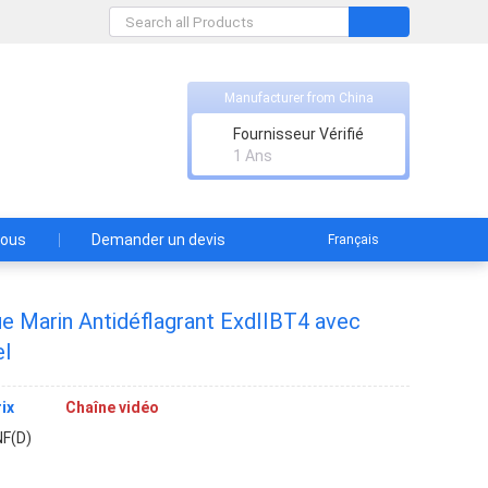
Manufacturer from China
., Ltd.
Fournisseur Vérifié
 autorités chinoises.
1 Ans
nous
Demander un devis
Français
ue Marin Antidéflagrant ExdIIBT4 avec
el
ix
Chaîne vidéo
F(D)