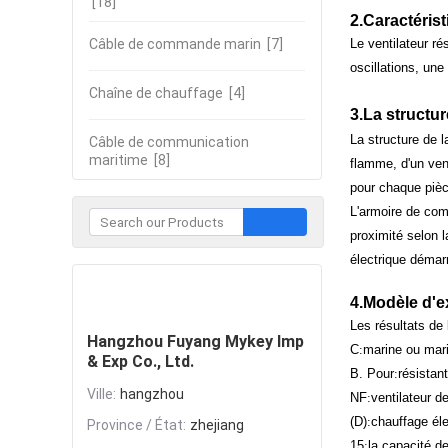
[18]
2.
Caractéris
Câble de commande marin
[7]
Le ventilateur ré
oscillations, une
Chaîne de chauffage
[4]
3.
La structur
La structure de l
Câble de communication
maritime
[8]
flamme, d'un vent
pour chaque pièc
L'armoire de com
proximité selon 
électrique démarr
Contacter
4.
Modèle d'e
Les résultats de 
Hangzhou Fuyang Mykey Imp
C
:
marine ou mar
& Exp Co., Ltd.
B. Pour
:
résistan
Ville:
hangzhou
NF
:
ventilateur d
(
D
)
:
chauffage éle
Province / État:
zhejiang
15
:
la capacité d