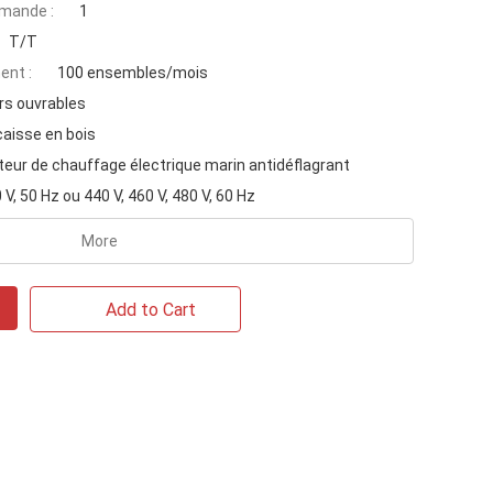
mande :
1
T/T
ent :
100 ensembles/mois
rs ouvrables
caisse en bois
teur de chauffage électrique marin antidéflagrant
 V, 50 Hz ou 440 V, 460 V, 480 V, 60 Hz
More
Add to Cart