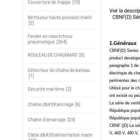
Couverture de trappe
[10]
Voir la descri
CBNF(D) Séri
Nettoyeur haute pression marin
[2]
Fender en caoutchouc
pneumatique
[264]
1.
Généraux
CBNF(D) Series Ma
ROULEAU DE CHAUMARD
[6]
product develope
paragraphe 1 de 
Détecteur de chaîne de bateau
électrique de ch
[1]
pertinentes des 
Utilisé pour le c
Sécurité maritime
[2]
ont existé ou peu
La série de venti
Chaîne d&#39;ancrage
[6]
République popul
République popul
Chaîne d'amarrage
[24]
CBNF ((D) La sér
V, 460 V, 480 V,
Câble d&#39;alimentation marin