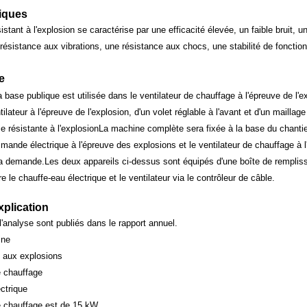
tiques
sistant à l'explosion se caractérise par une efficacité élevée, un faible bruit,
 résistance aux vibrations, une résistance aux chocs, une stabilité de fonctionn
e
a base publique est utilisée dans le ventilateur de chauffage à l'épreuve de l'
ilateur à l'épreuve de l'explosion, d'un volet réglable à l'avant et d'un maillag
e résistante à l'explosionLa machine complète sera fixée à la base du chanti
mande électrique à l'épreuve des explosions et le ventilateur de chauffage à l
la demande.Les deux appareils ci-dessus sont équipés d'une boîte de remplis
e le chauffe-eau électrique et le ventilateur via le contrôleur de câble.
xplication
l'analyse sont publiés dans le rapport annuel.
ine
t aux explosions
e chauffage
ctrique
e chauffage est de 15 kW