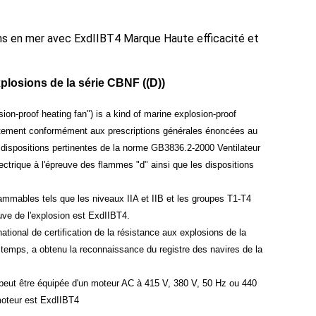
ons en mer avec ExdIIBT4 Marque Haute efficacité et
xplosions de la série CBNF ((D))
ion-proof heating fan") is a kind of marine explosion-proof
rictement conformément aux prescriptions générales énoncées au
dispositions pertinentes de la norme GB3836.2-2000 Ventilateur
ctrique à l'épreuve des flammes "d" ainsi que les dispositions
nflammables tels que les niveaux IIA et IIB et les groupes T1-T4
euve de l'explosion est ExdIIBT4.
national de certification de la résistance aux explosions de la
 temps, a obtenu la reconnaissance du registre des navires de la
 peut être équipée d'un moteur AC à 415 V, 380 V, 50 Hz ou 440
moteur est ExdIIBT4