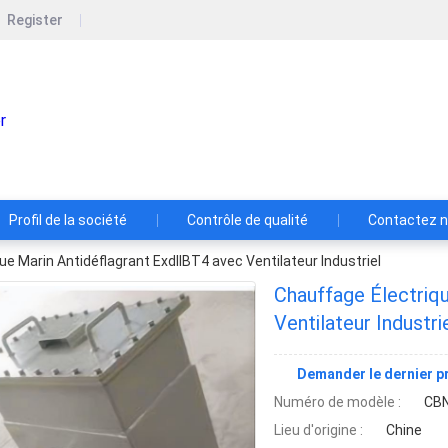
Register
Hangzhou Fuyang Mykey Imp & Exp Co
La Commission a examiné les informations fournies par les
Profil de la société
Contrôle de qualité
Contactez 
ue Marin Antidéflagrant ExdIIBT4 avec Ventilateur Industriel
Chauffage Électriq
Ventilateur Industri
Demander le dernier pr
Numéro de modèle :
CBN
Lieu d'origine :
Chine