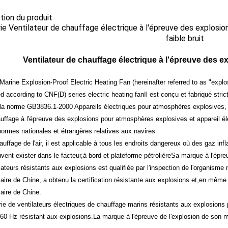
ption du produit
e Ventilateur de chauffage électrique à l'épreuve des explosi
faible bruit
Ventilateur de chauffage électrique à l'épreuve des e
rine Explosion-Proof Electric Heating Fan (hereinafter referred to as "explos
d according to CNF(D) series electric heating fanIl est conçu et fabriqué st
la norme GB3836.1-2000 Appareils électriques pour atmosphères explosives, 
auffage à l'épreuve des explosions pour atmosphères explosives et appareil éle
normes nationales et étrangères relatives aux navires.
hauffage de l'air, il est applicable à tous les endroits dangereux où des gaz i
vent exister dans le facteur,à bord et plateforme pétrolièreSa marque à l'épr
lateurs résistants aux explosions est qualifiée par l'inspection de l'organisme 
aire de Chine, a obtenu la certification résistante aux explosions et,en même
aire de Chine.
ie de ventilateurs électriques de chauffage marins résistants aux explosions
 60 Hz résistant aux explosions.La marque à l'épreuve de l'explosion de son 