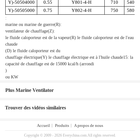
Y)-50
50
4000
0.55
Y801-4-H
710
540
Y)-50
50
5000
0.75
Y802-4-H
750
580
:
marine ou marine de guerre
(R)
:
ventilateur de chauffage
(Z)
:
le fluide caloporteur est de la vapeur
(R)
le fluide caloporteur est de l'eau
chaude
(D)
le fluide caloporteur est du
chauffage électrique
(Y) le chauffage électrique est à l'huile chaude
15: la
capacité de chauffage est de 15000 kcal/h (arrondi
)
ou KW
Plus Marine Ventilator
Trouver des vidéos similaires
Accueil
Produits
A propos de nous
Copyright © 2009 - 2026 Everychina.com.All rights reserved.