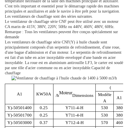
température nécessaire de la salle des machines principale et auxiliaire.
C'est très important et essentiel pour le démarrage rapide des machines
principales et auxiliaires et aide le navire à être prêt pour la navigation.
Les ventilateurs de chauffage sont des séries suivantes.
Le ventilateur de chauffage série CNF peut être utilisé avec un moteur
CA marin de 415V, 380V, 220V, 50Hz ou 440V, 460V, 480V, 60Hz.
Remarque : Tous les ventilateurs peuvent être conçus spécialement sur
demande
Les ventilateurs de chauffage série CNF(Y) à huile chaude sont
principalement composés d'un serpentin de refroidissement, d'une roue,
d'une bague d'admission et d'un moteur. Le serpentin de refroidissement
est fait d'un tube en acier inoxydable enveloppé d'une bande en acier
inoxydable. La roue est en aluminium antirouille LF3, le carter est soudé
par une tôle d'acier commune ou en acier inoxydable.
Capacité de
chauffage
(
Moteur
A1
KW
50
A
Modèle
/h
Dimensions
A1
A
Y)-50
50
1400
0.25
Y711-4-H
530
380
Y)-50
50
1700
0.25
Y711-4-H
530
380
Y)-50
50
3000
0.37
Y712-4-H
570
460