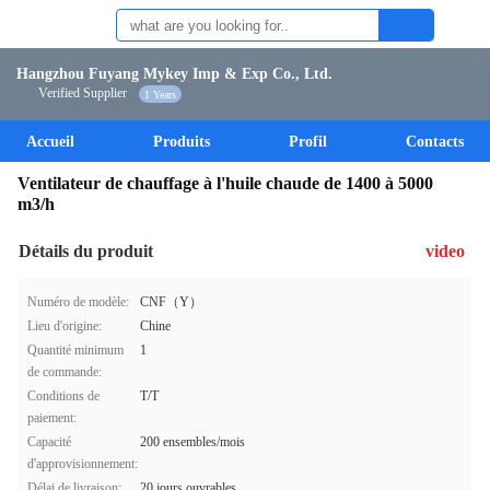
Hangzhou Fuyang Mykey Imp & Exp Co., Ltd.
Verified Supplier
1 Years
Accueil
Produits
Profil
Contacts
Ventilateur de chauffage à l'huile chaude de 1400 à 5000
m3/h
Détails du produit
video
Numéro de modèle:
CNF（Y）
Lieu d'origine:
Chine
Quantité minimum
1
de commande:
Conditions de
T/T
paiement:
Capacité
200 ensembles/mois
d'approvisionnement:
Délai de livraison:
20 jours ouvrables