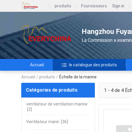
produits
Fournisseurs
Sign in
Hangzhou Fuyan
La Commission a examiné 
Accueil
le catalogue des produits
Accueil
/
produits
/
Échelle de la marine
Catégories de produits
1 - 4 de 4
Éch
ventilateur de ventilation marine
[2]
Ventilateur marin
[36]