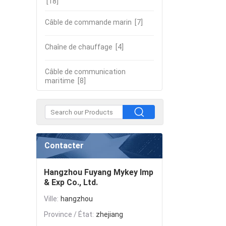
[18]
Câble de commande marin
[7]
Chaîne de chauffage
[4]
Câble de communication
maritime
[8]
Contacter
Hangzhou Fuyang Mykey Imp
& Exp Co., Ltd.
Ville:
hangzhou
Province / État:
zhejiang