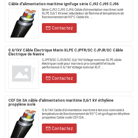
Câble d'alimentation maritime ignifuge série CJ92 CJ95 CJ96
Série CJ92 CJ95 CJ96 Câble d'alimentation maritime isolé
XLPE 0,6/1 kV avec retardateur de flamme et température de
fonctionnement de 90°C Câble d'a.....
Contactez
0.6/1kV Câble Électrique Marin XLPE CJPFR/SC CJPJR/SC Câble
Électrique de Navire
CJPFR/SC CJPJR/SC 0,6/1kV Voltage nominal XLPE câble
électrique isolé pour marine à prix compétitif et haute
performance 0.6/1kV Voltage nominal XLP.....
Contactez
CEF DA SA câble d'alimentation maritime 0,6/1 kV éthylène
propylène isolé
0.6/1kV Cable d'alimentation maritime à tension nominale à
température de fonctionnement de 90 °C et ignifuge en éthylène-
propylène Cable isolé CEF/DA...
Contactez