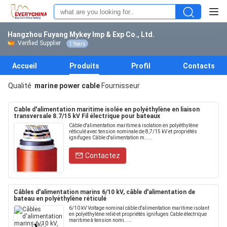
Hangzhou Fuyang Mykey Imp & Exp Co., Ltd.
Verified Supplier
1 Years
Accueil
Produits
Profil
Contacts
Qualité
marine power cable
Fournisseur
Cable d'alimentation maritime isolée en polyéthylène en liaison
transversale 8.7/15 kV Fil électrique pour bateaux
Câble d'alimentation maritime à isolation en polyéthylène
réticulé avec tension nominale de 8,7/15 kV et propriétés
ignifuges Câble d'alimentation m.....
Contactez
Câbles d'alimentation marins 6/10 kV, câble d'alimentation de
bateau en polyéthylène réticulé
6/10 kV Voltage nominal câble d'alimentation maritime isolant
en polyéthylène relié et propriétés ignifuges Cable électrique
maritime à tension nomi.....