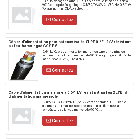
0.6/1kV Voltage nominal XLPE Cable électrique marine isolé à
90°C et propriétés ignifuges CJV80/DA/SA CJV80/NA 0.6/1kV
Voltage nominal XLPE câble d'.....
Contactez
Câbles d'alimentation pour bateaux isolés XLPE 0.6/1.2kV résistant
au feu, homologué CCS BV
0.6/1kV Cable d'alimentation maritime à tension nominale à
température de fonctionnement de 90 °C et ignifuge XLPE Cable
marin isolé CJV82/DA/SA/NA......
Contactez
Cable d'alimentation maritime à 0,6/1 kV résistant au feu XLPE fil
d'alimentation marine isolé
CJ82/DA/SA CJ82/NA 0,6/1kV Voltage nominal XLPE Câble
d'alimentation marine isolé à retardateur de flamme et à
température de fonctionnement de 90 °C....
Contactez