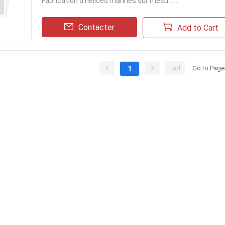
Fabrication d'hélices marines sur mesu......
Contacter
Add to Cart
End
Go to Page
1