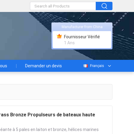
Manufacturer from China
Fournisseur Vérifié
1 Ans
nous
Demander un devis
Français
Brass Bronze Propulseurs de bateaux haute
éante à 5 pales en laiton et bronze, hélices marines