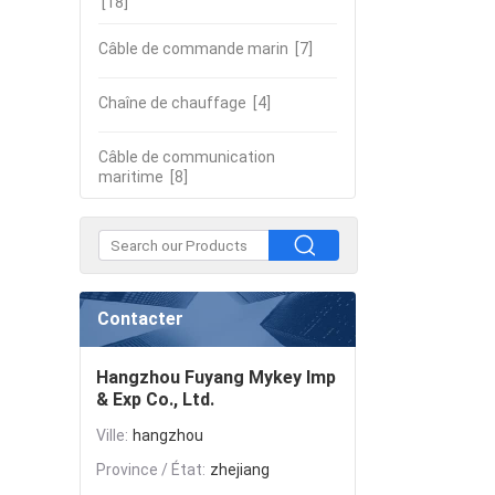
[18]
Câble de commande marin
[7]
Chaîne de chauffage
[4]
Câble de communication
maritime
[8]
Contacter
Hangzhou Fuyang Mykey Imp
& Exp Co., Ltd.
Ville:
hangzhou
Province / État:
zhejiang