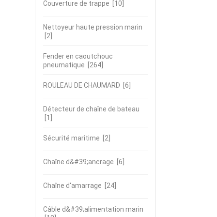
Couverture de trappe
[10]
Nettoyeur haute pression marin
[2]
Fender en caoutchouc
pneumatique
[264]
ROULEAU DE CHAUMARD
[6]
Détecteur de chaîne de bateau
[1]
Sécurité maritime
[2]
Chaîne d&#39;ancrage
[6]
Chaîne d'amarrage
[24]
Câble d&#39;alimentation marin