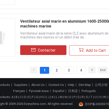
Ventilateur axial marin en aluminium 1600-25000m
machines marine
Ventilateur axial marin de la série CLZ avec aluminium de q
machines des navires et un débit d'air de...
Contacter
Add to Cart
End
1
2
3
4
roducts
Suppliers
About Us
Contact Us
Help
Site Map
公司介绍
Français
Русский язык
Español
日本語
Português
roducts:
A
|
B
|
C
|
D
|
E
|
F
|
G
|
H
|
I
|
J
|
K
|
L
|
M
|
N
|
O
|
P
|
Q
|
R
|
S
|
T
|
U
|
V
|
W
|
ght © 2009-2026 Everychina.com. All rights reserved.
京ICP备20200373