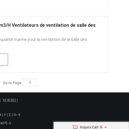
3/H Ventilateurs de ventilation de salle des
ualité marine pour la ventilation de la salle des
Go to Page
联系我们
X
|
Y
|
Z
|
0~9
40号-5
Inquiry Cart
0