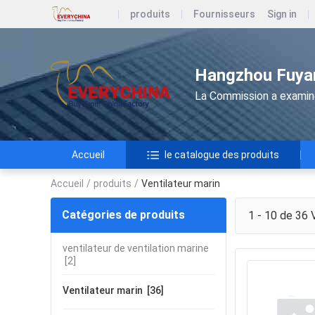
produits
Fournisseurs
Sign in
Hangzhou Fuyan
La Commission a examiné 
Accueil
le catalogue des produits
Accueil
/
produits
/
Ventilateur marin
Catégories de produits
1 - 10 de 36
V
ventilateur de ventilation marine
[2]
Ventilateur marin
[36]