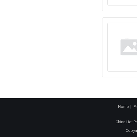
Home
P
China Hot P
Copyri