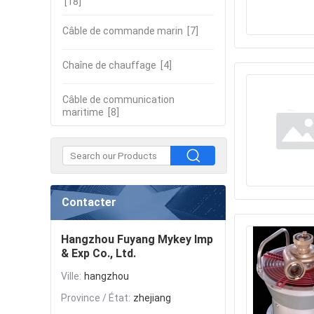
[18]
Câble de commande marin
[7]
Chaîne de chauffage
[4]
Câble de communication
maritime
[8]
Contacter
Hangzhou Fuyang Mykey Imp
& Exp Co., Ltd.
Ville:
hangzhou
Province / État:
zhejiang