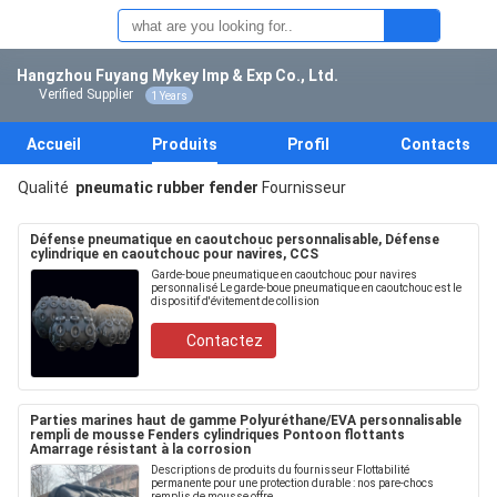
Hangzhou Fuyang Mykey Imp & Exp Co., Ltd.
Verified Supplier
1 Years
Accueil
Produits
Profil
Contacts
Qualité
pneumatic rubber fender
Fournisseur
Défense pneumatique en caoutchouc personnalisable, Défense
cylindrique en caoutchouc pour navires, CCS
Garde-boue pneumatique en caoutchouc pour navires
personnalisé Le garde-boue pneumatique en caoutchouc est le
dispositif d'évitement de collision
Contactez
Parties marines haut de gamme Polyuréthane/EVA personnalisable
rempli de mousse Fenders cylindriques Pontoon flottants
Amarrage résistant à la corrosion
Descriptions de produits du fournisseur Flottabilité
permanente pour une protection durable : nos pare-chocs
remplis de mousse offre