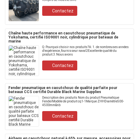
Contactez
Chaîne haute performance en caoutchouc pneumatique de
Yokohama, certifié ISO9001 noir, cylindrique pour bateaux de
marine
Q: Pourquoi choisir nos produits?A: 1. de nombreuses années
d'expérience, fournisseur naval2Excellente qualité du
produit.3.Nous avons
Contactez
Fender pneumatique en caoutchouc de qualité parfaite pour
bateaux CCS certifié Durable Black Marine Supplies
Description des produits Nom du produit Pneumatique
FenderModèle de produit cq1-1Marque ZHHDiamètre500-
4500mm&nb
Contactez
Airbags en caoutchouc naturel à 65% sur mesure, accessoires pour