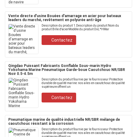
Vente directe d'usine Bouées d'amarrage en acier pour bateaux
leaders du marché, revêtement en polyurée anti-âge
Description du produit 1.Description du produit Nom du
produit Bille d'acierModèle du produit DxL*HMar
Contactez
Qingdao Puissant Fabricants Gonflable Sous-marin Hydro
Yokohama Marine Pneumatique Garde-boue Caoutchouc NR/SBR
Noir 0.5-4.5m
Description du produit fournie par le fournisseur Protection
durable de qualité marine: nos ailes en caoutchouc de qualité
supérieure offrent un
Contactez
Pneumatique marine de qualité industrielle NR/SBR mélange de
caoutchouc résistant à la corrosion
Description du produit fournie par le fournisseur Protection
durable de qualité marine: nos ailes en caoutchouc de qualité
supérieure offrent un