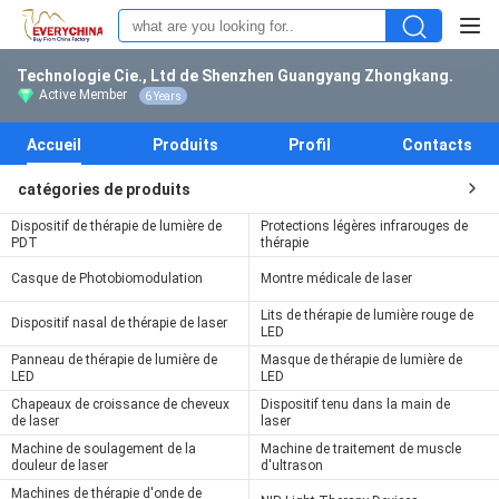
Technologie Cie., Ltd de Shenzhen Guangyang Zhongkang.
Active Member
6 Years
Accueil
Produits
Profil
Contacts
catégories de produits
Dispositif de thérapie de lumière de
Protections légères infrarouges de
PDT
thérapie
Casque de Photobiomodulation
Montre médicale de laser
Lits de thérapie de lumière rouge de
Dispositif nasal de thérapie de laser
LED
Panneau de thérapie de lumière de
Masque de thérapie de lumière de
LED
LED
Chapeaux de croissance de cheveux
Dispositif tenu dans la main de
de laser
laser
Machine de soulagement de la
Machine de traitement de muscle
douleur de laser
d'ultrason
Machines de thérapie d'onde de