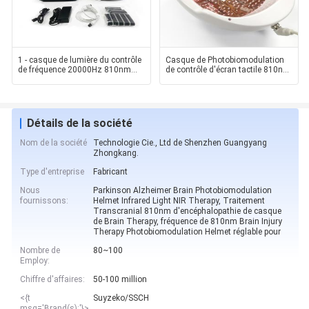
1 - casque de lumière du contrôle
Casque de Photobiomodulation
de fréquence 20000Hz 810nm
de contrôle d'écran tactile 810nm
LED pour la th
LED la lumière
Détails de la société
Nom de la société
Technologie Cie., Ltd de Shenzhen Guangyang
Zhongkang.
Type d'entreprise
Fabricant
Nous
Parkinson Alzheimer Brain Photobiomodulation
fournissons:
Helmet Infrared Light NIR Therapy, Traitement
Transcranial 810nm d'encéphalopathie de casque
de Brain Therapy, fréquence de 810nm Brain Injury
Therapy Photobiomodulation Helmet réglable pour
Nombre de
80~100
Employ:
Chiffre d'affaires:
50-100 million
<{t
Suyzeko/SSCH
msg='Brand(s):'}>