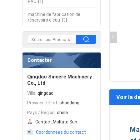
PVC
[1]
machine de fabrication de
réservoirs d'eau
[3]
Contacter
Qingdao Sincere Machinery
Co., Ltd
Ville:
qingdao
Voir la d
Province / État:
shandong
Pays / Région:
china
Contact:
MsKate Sun
Mac
Coordonnées du contact