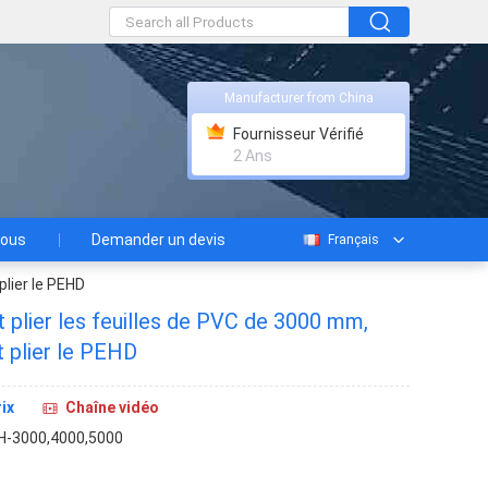
Manufacturer from China
Fournisseur Vérifié
2 Ans
nous
Demander un devis
Français
plier le PEHD
 plier les feuilles de PVC de 3000 mm,
 plier le PEHD
ix
Chaîne vidéo
-3000,4000,5000