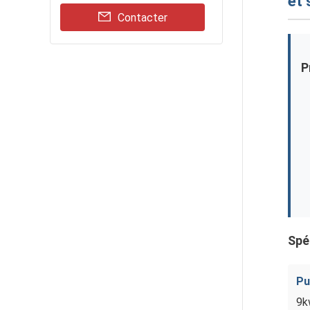
et 
Contacter
P
Spé
Pu
9k