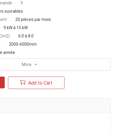
mande :
1
rs ouvrables
ent :
20 pièces par mois
9 kW à 15 kW
/Cm2) :
6.0 à 8.0
 :
2000-6000mm
e année
More
Add to Cart