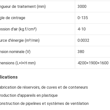
ngueur de traitement (mm)
3000
gle de cintrage
0-135
ssion d'air (kg.f/cm²)
4-10
urce d'énergie (m³/min)
0.0032
nsion nominale (V)
380
mensions (L×l×H mm)
4200×1900×1600
lications
abrication de réservoirs, de cuves et de conteneurs
roduction d'appareils en plastique
onstruction de pipelines et systèmes de ventilation