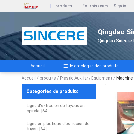
produits
Fournisseurs
Sign in
Qingdao Si
Qingdao Sincere 
Accueil
le catalogue des produits
Accueil
/
produits
/
Plastic Auxiliary Equipment
/
Machine à
Catégories de produits
Ligne d'extrusion de tuyaux en
spirale
[64]
Ligne en plastique d'extrusion de
tuyau
[64]