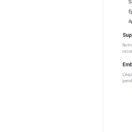
S
É
A
Sup
Notr
reco
Emb
L'éq
pend