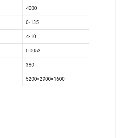
4000
0-135
4-10
0.0052
380
5200×2900×1600