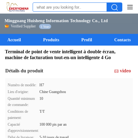
Mingguang Huisheng Information Technology Co., Ltd
Verified Supplier
1 Years
Accueil
Produits
Profil
Contacts
Terminal de point de vente intelligent à double écran,
machine de facturation tout-en-un intelligente 4 Go
Détails du produit
video
Numéro de modèle:
H7
Lieu d'origine:
Chine Guangzhou
Quantité minimum
10
de commande:
Conditions de
T/T
paiement:
Capacité
100 000 pis par an
d'approvisionnement:
Délai de livraison:
5-10 jours de travail