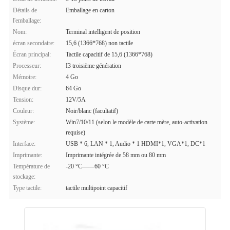
Détails de
Emballage en carton
l'emballage:
Nom:
Terminal intelligent de position
écran secondaire:
15,6 (1366*768) non tactile
Écran principal:
Tactile capacitif de 15,6 (1366*768)
Processeur:
I3 troisième génération
Mémoire:
4 Go
Disque dur:
64 Go
Tension:
12V/5A
Couleur:
Noir/blanc (facultatif)
Système:
Win7/10/11 (selon le modèle de carte mère, auto-activation
requise)
Interface:
USB * 6, LAN * 1, Audio * 1 HDMI*1, VGA*1, DC*1
Imprimante:
Imprimante intégrée de 58 mm ou 80 mm
Température de
-20 °C——60 °C
stockage:
Type tactile:
tactile multipoint capacitif