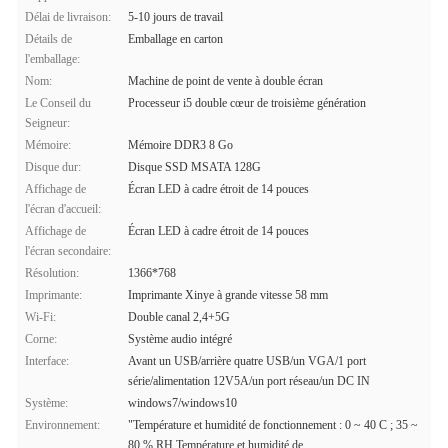
Délai de livraison:
5-10 jours de travail
Détails de
Emballage en carton
l'emballage:
Nom:
Machine de point de vente à double écran
Le Conseil du
Processeur i5 double cœur de troisième génération
Seigneur:
Mémoire:
Mémoire DDR3 8 Go
Disque dur:
Disque SSD MSATA 128G
Affichage de
Écran LED à cadre étroit de 14 pouces
l'écran d'accueil:
Affichage de
Écran LED à cadre étroit de 14 pouces
l'écran secondaire:
Résolution:
1366*768
Imprimante:
Imprimante Xinye à grande vitesse 58 mm
Wi-Fi:
Double canal 2,4+5G
Corne:
Système audio intégré
Interface:
Avant un USB/arrière quatre USB/un VGA/1 port
série/alimentation 12V5A/un port réseau/un DC IN
Système:
windows7/windows10
Environnement:
"Température et humidité de fonctionnement : 0 ~ 40 C ; 35 ~
80 % RH Température et humidité de