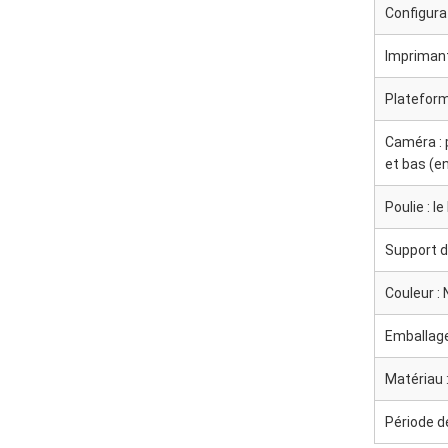
Configura
Imprimant
Plateform
Caméra : 
et bas (e
Poulie : l
Support d
Couleur : 
Emballage
Matériau 
Période d