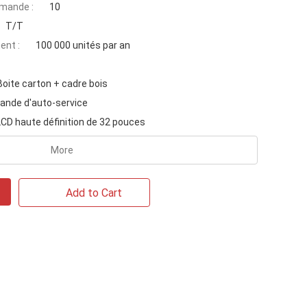
mande :
10
T/T
ent :
100 000 unités par an
Boite carton + cadre bois
nde d'auto-service
LCD haute définition de 32 pouces
More
Add to Cart