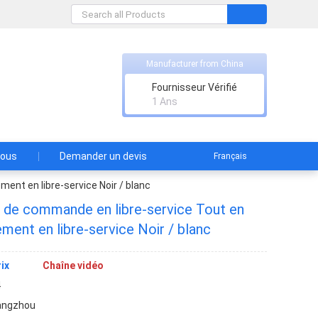
Manufacturer from China
 Technology Co., Ltd
Fournisseur Vérifié
1 Ans
nous
Demander un devis
Français
nt en libre-service Noir / blanc
de commande en libre-service Tout en
ment en libre-service Noir / blanc
ix
Chaîne vidéo
4
angzhou