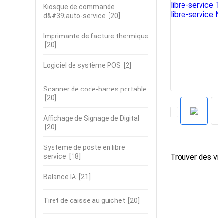
Kiosque de commande
d&#39;auto-service
[20]
Imprimante de facture thermique
[20]
Logiciel de système POS
[2]
Scanner de code-barres portable
[20]
Affichage de Signage de Digital
[20]
Système de poste en libre
service
[18]
Trouver des vi
Balance IA
[21]
Tiret de caisse au guichet
[20]