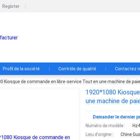
Register
Mingguang Huisheng Information
1+1 est plus grand que 2
Profil de la société
Contrôle de qualité
Contactez 
 Kiosque de commande en libre-service Tout en une machine de paieme
1920*1080 Kiosque 
une machine de paie
Demander le dernier pr
Numéro de modèle :
Hz
Lieu d'origine :
Chine Gu