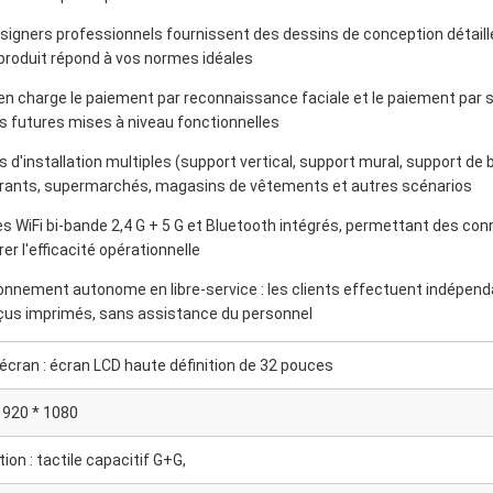
signers professionnels fournissent des dessins de conception détaill
 produit répond à vos normes idéales
en charge le paiement par reconnaissance faciale et le paiement par s
es futures mises à niveau fonctionnelles
s d'installation multiples (support vertical, support mural, support d
rants, supermarchés, magasins de vêtements et autres scénarios
s WiFi bi-bande 2,4 G + 5 G et Bluetooth intégrés, permettant des con
er l'efficacité opérationnelle
onnement autonome en libre-service : les clients effectuent indépe
çus imprimés, sans assistance du personnel
l'écran : écran LCD haute définition de 32 pouces
1920 * 1080
ion : tactile capacitif G+G,