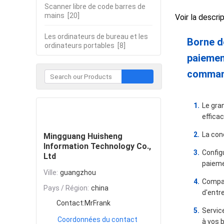
Scanner libre de code barres de
mains
[20]
Voir la descri
Les ordinateurs de bureau et les
Borne d
ordinateurs portables
[8]
paiemen
comman
Le gran
Contacter
effica
La con
Mingguang Huisheng
Information Technology Co.,
Config
Ltd
paieme
Ville:
guangzhou
Compat
Pays / Région:
china
d'entr
Contact:
MrFrank
Service
Coordonnées du contact
à vos 