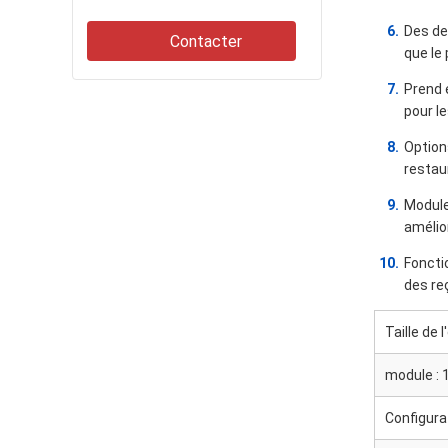
Des de
Contacter
que le
Prend 
pour l
Option
restau
Module
amélior
Foncti
des re
Taille de 
module : 
Configurat