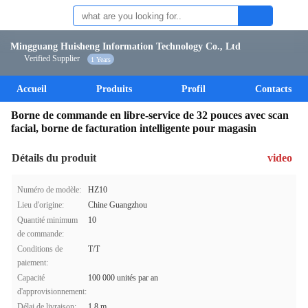
Mingguang Huisheng Information Technology Co., Ltd
Verified Supplier
1 Years
Accueil
Produits
Profil
Contacts
Borne de commande en libre-service de 32 pouces avec scan
facial, borne de facturation intelligente pour magasin
Détails du produit
video
Numéro de modèle:
HZ10
Lieu d'origine:
Chine Guangzhou
Quantité minimum
10
de commande:
Conditions de
T/T
paiement:
Capacité
100 000 unités par an
d'approvisionnement:
Délai de livraison:
1,8 m