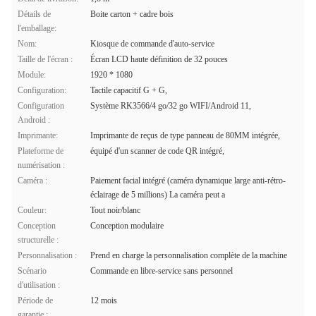
Détails de
Boite carton + cadre bois
l'emballage:
Nom:
Kiosque de commande d'auto-service
Taille de l'écran :
Écran LCD haute définition de 32 pouces
Module:
1920 * 1080
Configuration:
Tactile capacitif G + G,
Configuration
Système RK3566/4 go/32 go WIFI/Android 11,
Android :
Imprimante:
Imprimante de reçus de type panneau de 80MM intégrée,
Plateforme de
équipé d'un scanner de code QR intégré,
numérisation :
Caméra :
Paiement facial intégré (caméra dynamique large anti-rétro-
éclairage de 5 millions) La caméra peut a
Couleur:
Tout noir/blanc
Conception
Conception modulaire
structurelle :
Personnalisation :
Prend en charge la personnalisation complète de la machine
Scénario
Commande en libre-service sans personnel
d'utilisation :
Période de
12 mois
garantie :