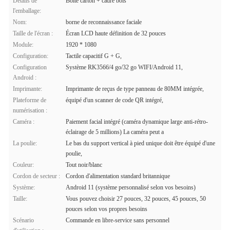
Détails de
Boite carton + cadre bois
l'emballage:
Nom:
borne de reconnaissance faciale
Taille de l'écran :
Écran LCD haute définition de 32 pouces
Module:
1920 * 1080
Configuration:
Tactile capacitif G + G,
Configuration
Système RK3566/4 go/32 go WIFI/Android 11,
Android :
Imprimante:
Imprimante de reçus de type panneau de 80MM intégrée,
Plateforme de
équipé d'un scanner de code QR intégré,
numérisation :
Caméra :
Paiement facial intégré (caméra dynamique large anti-rétro-
éclairage de 5 millions) La caméra peut a
La poulie:
Le bas du support vertical à pied unique doit être équipé d'une
poulie,
Couleur:
Tout noir/blanc
Cordon de secteur :
Cordon d'alimentation standard britannique
Système:
Android 11 (système personnalisé selon vos besoins)
Taille:
Vous pouvez choisir 27 pouces, 32 pouces, 45 pouces, 50
pouces selon vos propres besoins
Scénario
Commande en libre-service sans personnel