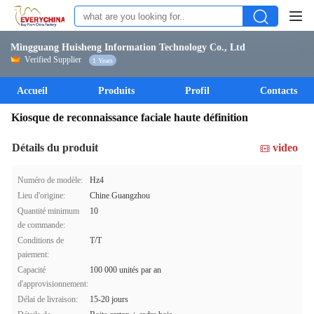
Mingguang Huisheng Information Technology Co., Ltd
Verified Supplier
1 Years
Accueil
Produits
Profil
Contacts
Kiosque de reconnaissance faciale haute définition
Détails du produit
video
Numéro de modèle:
Hz4
Lieu d'origine:
Chine Guangzhou
Quantité minimum
10
de commande:
Conditions de
T/T
paiement:
Capacité
100 000 unités par an
d'approvisionnement:
Délai de livraison:
15-20 jours