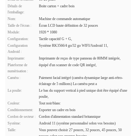
Détails de
Boite carton + cadre bois
l'emballage:
Nom:
Machine de commande automatique
Taille de l'écran :
Écran LCD haute définition de 32 pouces
Module:
1920 * 1080
Configuration:
Tactile capacitif G + G,
Configuration
Système RK3566/4 go/32 go WIFI/Android 11,
Android :
Imprimante:
Imprimante de reçus de type panneau de 80MM intégrée,
Plateforme de
équipé d'un scanner de code QR intégré,
numérisation :
Caméra :
Paiement facial intégré (caméra dynamique large anti-rétro-
éclairage de 5 millions) La caméra peut a
La poulie:
Le bas du support vertical à pied unique doit être équipé d'une
poulie,
Couleur:
Tout noir/blanc
Conditionnement:
Exporter un cadre en bois
Cordon de secteur :
Cordon d'alimentation standard britannique
Système:
Android 11 (système personnalisé selon vos besoins)
Taille:
Vous pouvez choisir 27 pouces, 32 pouces, 45 pouces, 50