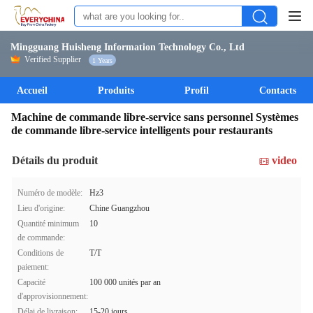
Mingguang Huisheng Information Technology Co., Ltd
Verified Supplier
1 Years
Accueil
Produits
Profil
Contacts
Machine de commande libre-service sans personnel Systèmes
de commande libre-service intelligents pour restaurants
Détails du produit
video
Numéro de modèle:
Hz3
Lieu d'origine:
Chine Guangzhou
Quantité minimum
10
de commande:
Conditions de
T/T
paiement:
Capacité
100 000 unités par an
d'approvisionnement:
Délai de livraison:
15-20 jours